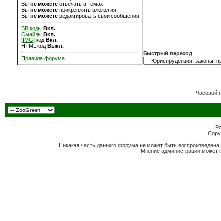
Вы
не можете
отвечать в темах
Вы
не можете
прикреплять вложения
Вы
не можете
редактировать свои сообщения
BB коды
Вкл.
Смайлы
Вкл.
[IMG]
код
Вкл.
HTML код
Выкл.
Быстрый переход
Правила форума
Часовой 
Po
Copyr
Никакая часть данного форума не может быть воспроизведена 
Мнение администрации может н