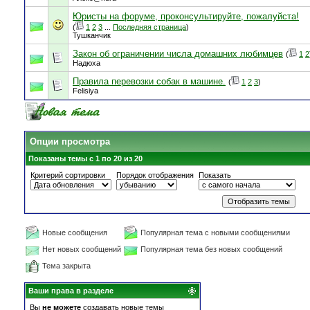
Юристы на форуме, проконсультируйте, пожалуйста!
(
1
2
3
...
Последняя страница
)
Тушканчик
Закон об ограничении числа домашних любимцев
(
1
2
Надюха
Правила перевозки собак в машине.
(
1
2
3
)
Felisiya
Опции просмотра
Показаны темы с 1 по 20 из 20
Критерий сортировки
Порядок отображения
Показать
Новые сообщения
Популярная тема с новыми сообщениями
Нет новых сообщений
Популярная тема без новых сообщений
Тема закрыта
Ваши права в разделе
Вы
не можете
создавать новые темы