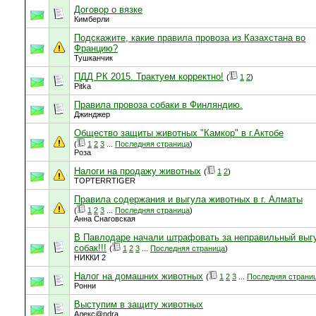
Договор о вязке
Кимберли
Подскажите, какие правила провоза из Казахстана во
Францию?
Тушканчик
ПДД РК 2015. Трактуем корректно!
(
1
2
)
Pitka
Правила провоза собаки в Финляндию.
Джинджер
Общество защиты животных "Камкор" в г.Актобе
(
1
2
3
...
Последняя страница
)
Роза
Налоги на продажу животных
(
1
2
)
TOPTERRTIGER
Правила содержания и выгула животных в г. Алматы
(
1
2
3
...
Последняя страница
)
Анна Снаговская
В Павлодаре начали штрафовать за неправильный выг
собак!!!
(
1
2
3
...
Последняя страница
)
НИККИ 2
Налог на домашних животных
(
1
2
3
...
Последняя страни
Ронни
Выступим в защиту животных
Алекс@ndra