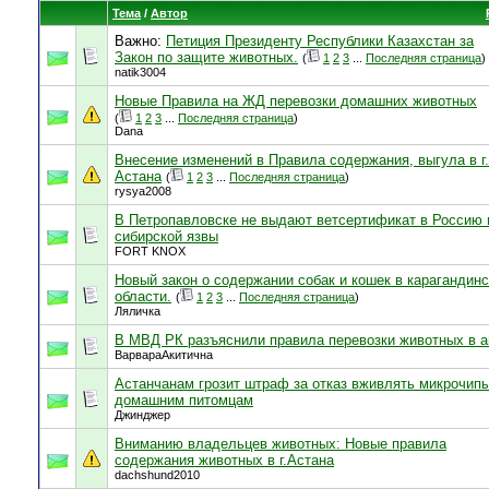
Тема
/
Автор
Важно:
Петиция Президенту Республики Казахстан за
Закон по защите животных.
(
1
2
3
...
Последняя страница
)
natik3004
Новые Правила на ЖД перевозки домашних животных
(
1
2
3
...
Последняя страница
)
Dana
Внесение изменений в Правила содержания, выгула в г.
Астана
(
1
2
3
...
Последняя страница
)
rysya2008
В Петропавловске не выдают ветсертификат в Россию 
сибирской язвы
FORT KNOX
Новый закон о содержании собак и кошек в карагандин
области.
(
1
2
3
...
Последняя страница
)
Ляличка
В МВД РК разъяснили правила перевозки животных в а
ВарвараАкитична
Астанчанам грозит штраф за отказ вживлять микрочип
домашним питомцам
Джинджер
Вниманию владельцев животных: Новые правила
содержания животных в г.Астана
dachshund2010