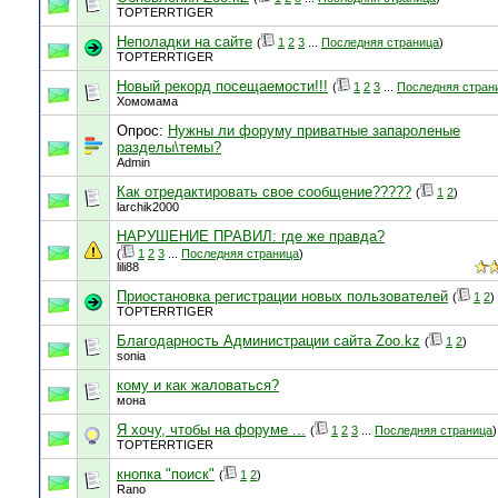
TOPTERRTIGER
Неполадки на сайте
(
1
2
3
...
Последняя страница
)
TOPTERRTIGER
Новый рекорд посещаемости!!!
(
1
2
3
...
Последняя стран
Хомомама
Опрос:
Нужны ли форуму приватные запароленые
разделы\темы?
Admin
Как отредактировать свое сообщение?????
(
1
2
)
larchik2000
НАРУШЕНИЕ ПРАВИЛ: где же правда?
(
1
2
3
...
Последняя страница
)
lili88
Приостановка регистрации новых пользователей
(
1
2
)
TOPTERRTIGER
Благодарность Администрации сайта Zoo.kz
(
1
2
)
sonia
кому и как жаловаться?
мона
Я хочу, чтобы на форуме ...
(
1
2
3
...
Последняя страница
)
TOPTERRTIGER
кнопка "поиск"
(
1
2
)
Rano