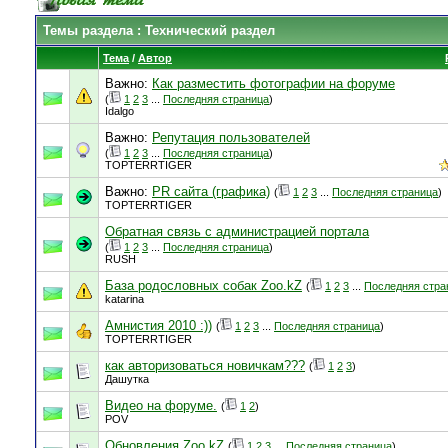
Темы раздела
: Технический раздел
Тема
/
Автор
Важно:
Как разместить фотографии на форуме
(
1
2
3
...
Последняя страница
)
Idalgo
Важно:
Репутация пользователей
(
1
2
3
...
Последняя страница
)
TOPTERRTIGER
Важно:
PR сайта (графика)
(
1
2
3
...
Последняя страница
)
TOPTERRTIGER
Обратная связь с администрацией портала
(
1
2
3
...
Последняя страница
)
RUSH
База родословных собак Zoo.kZ
(
1
2
3
...
Последняя стра
katarina
Амнистия 2010 :))
(
1
2
3
...
Последняя страница
)
TOPTERRTIGER
как авторизоваться новичкам???
(
1
2
3
)
Дашутка
Видео на форуме.
(
1
2
)
POV
Обновления Zoo.kZ
(
1
2
3
...
Последняя страница
)