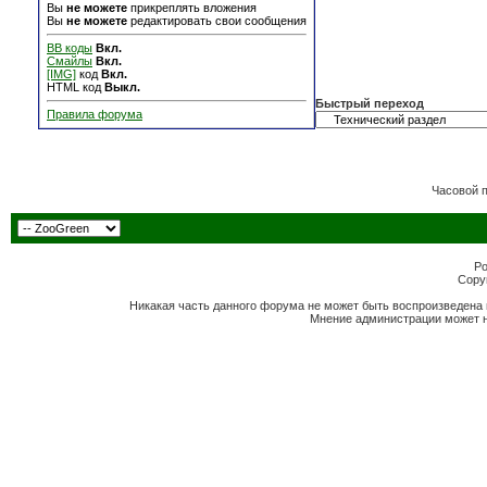
Вы
не можете
прикреплять вложения
Вы
не можете
редактировать свои сообщения
BB коды
Вкл.
Смайлы
Вкл.
[IMG]
код
Вкл.
HTML код
Выкл.
Быстрый переход
Правила форума
Часовой 
Po
Copyr
Никакая часть данного форума не может быть воспроизведена 
Мнение администрации может н