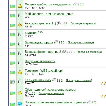
Форуму требуются модераторы!!
(
1
2
3
)
TOPTERRTIGER
Мой кабинет - личные сообщения
jane
Аватарки для всех! :)
(
1
2
3
...
Последняя страница
)
Admin
радикал ???
izumka
Модерация форума
(
1
2
3
...
Последняя страница
)
)qp(
Вставка фото и подпись!
(
1
2
3
...
Последняя страница
)
Xakersha
Вирусная активность
LenTochka
Требуется WEB дизайнер!
TOPTERRTIGER
Как изменить ник?
(
1
2
3
...
Последняя страница
)
Тата-76
Сбор подписей за открытие завесы
(
1
2
3
...
Последняя страница
)
Максим
Почему ограничение символов в подписи?
(
1
2
)
dorfa