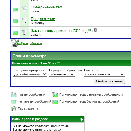
Объединение тем
marta
Предложение
Skarabay
Заказ календариков на 2011 год!!!
(
1
2
)
Lana-k
Опции просмотра
Показаны темы с 1 по 30 из 69
Критерий сортировки
Порядок отображения
Показать
Новые сообщения
Популярная тема с новыми сообщениями
Нет новых сообщений
Популярная тема без новых сообщений
Тема закрыта
Ваши права в разделе
Вы
не можете
создавать новые темы
Вы
не можете
отвечать в темах