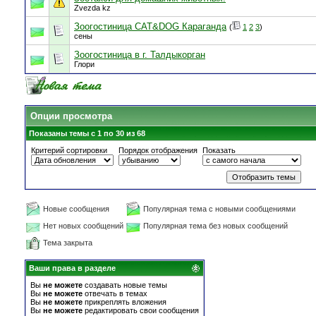
Zvezda kz
Зоогостиница CAT&DOG Караганда
(
1
2
3
)
сены
Зоогостиница в г. Талдыкорган
Глори
Опции просмотра
Показаны темы с 1 по 30 из 68
Критерий сортировки
Порядок отображения
Показать
Новые сообщения
Популярная тема с новыми сообщениями
Нет новых сообщений
Популярная тема без новых сообщений
Тема закрыта
Ваши права в разделе
Вы
не можете
создавать новые темы
Вы
не можете
отвечать в темах
Вы
не можете
прикреплять вложения
Вы
не можете
редактировать свои сообщения