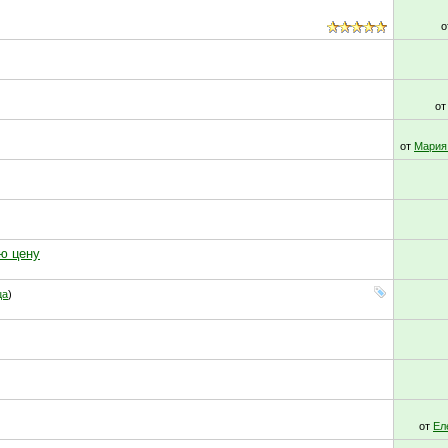
о
о
от
Мария
ю цену
ца
)
от
Ел