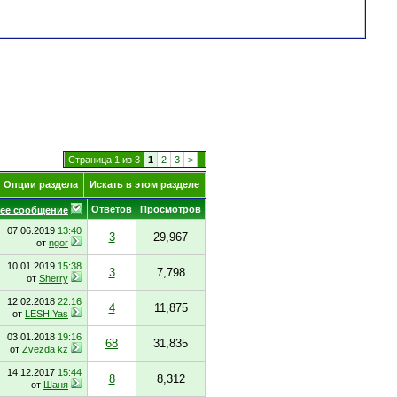
Страница 1 из 3
1
2
3
>
Опции раздела
Искать в этом разделе
Ответов
Просмотров
ее сообщение
07.06.2019
13:40
3
29,967
от
ngor
10.01.2019
15:38
3
7,798
от
Sherry
12.02.2018
22:16
4
11,875
от
LESHIYas
03.01.2018
19:16
68
31,835
от
Zvezda kz
14.12.2017
15:44
8
8,312
от
Шаня