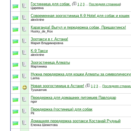
Гостинница для собак.
(
1
2
3
...
Последняя страница
)
Царевна
Современная зоогостиница К-9 Hotel для собак и кошек
alexknine
Караганда! Выгул и передержка собак, Пришахтинск!
Husky_de_Rox
Зоотакси в г. Астана!
Мария Владимировна
K-9 Такси
alexknine
Зоогостиница Алматы
Мартиника
Нужна передержка для кошки Алматы за символическу
Larina
Новая зоогостиница в Астане!
(
1
2
3
...
Последняя страни
Тушканчик
Передержка для домашних питомцев Павлодар
ngor
Передержка (гостиница) для собак
Pit
Домашняя передержка,зоотакси Костанай Рудный
Еленка Шеметова