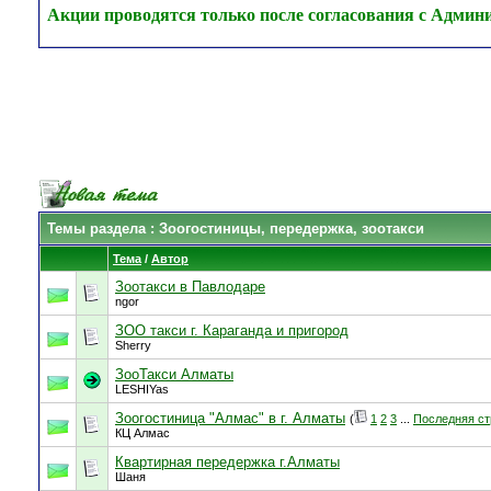
Акции проводятся только после согласования с Админ
Темы раздела
: Зоогостиницы, передержка, зоотакси
Тема
/
Автор
Зоотакси в Павлодаре
ngor
ЗОО такси г. Караганда и пригород
Sherry
ЗооТакси Алматы
LESHIYas
Зоогостиница "Алмас" в г. Алматы
(
1
2
3
...
Последняя ст
КЦ Алмас
Квартирная передержка г.Алматы
Шаня