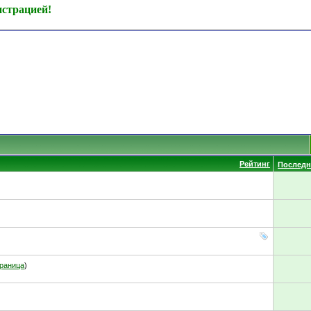
истрацией!
Рейтинг
Последн
раница
)