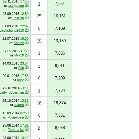
12.11.2015
17:40
1
7,551
от
мандарин
23.09.2015
12:59
25
16,131
от
Felisiya
01.09.2015
22:07
0
7,109
dachshund2010
22.07.2015
16:30
19
13,139
от
Sherry
17.06.2015
11:39
1
7,636
от
Mila10
14.03.2015
23:54
7
9,011
от
Clin
20.01.2015
17:53
0
7,209
от
ngor
29.10.2014
21:11
1
7,734
Lady_doberman
25.10.2014
13:33
16
18,874
от
Амиго
12.09.2014
07:59
0
7,551
от
Романовы
25.08.2014
17:01
3
8,038
от
Zvezda kz
23.08.2014
13:42