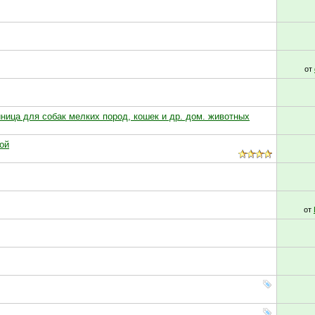
от
ица для собак мелких пород, кошек и др. дом. животных
ой
от