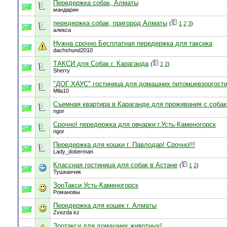
Передержка собак, Алматы
мандарин
передержка собак, пригород Алматы
(
1
2
3
)
алекса
Нужна срочно Бесплатная передержка для таксика
dachshund2010
ТАКСИ для Собак г. Караганда
(
1
2
)
Sherry
"ДОГ ХАУС" гостиница для домашних питомцевзоогостин
Mila10
Съемная квартира в Караганде для проживания с собак
ngor
Срочно! передержка для овчарки г.Усть-Каменогорск
ngor
Передержка для кошки г. Павлодар! Срочно!!!
Lady_doberman
Классная гостиница для собак в Астане
(
1
2
)
Тушканчик
ЗооТакси Усть-Каменогорск
Романовы
Передержка для кошек г. Алматы
Zvezda kz
Зоотакси для домашних животных!