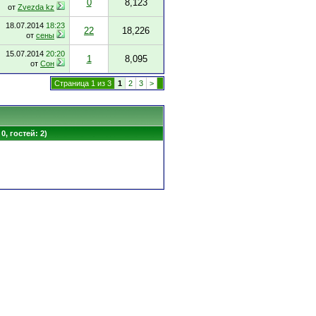
0
8,123
от
Zvezda kz
18.07.2014
18:23
22
18,226
от
сены
15.07.2014
20:20
1
8,095
от
Сон
Страница 1 из 3
1
2
3
>
0, гостей: 2)