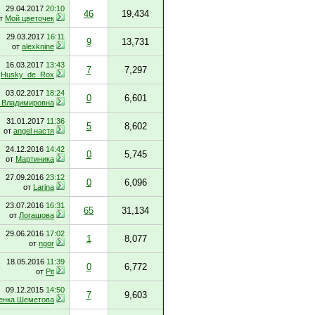
29.04.2017
20:10
46
19,434
т
Мой цветочек
29.03.2017
16:11
9
13,731
от
alexknine
16.03.2017
13:43
7
7,297
т
Husky_de_Rox
03.02.2017
18:24
0
6,601
 Владимировна
31.01.2017
11:36
5
8,602
от
angel настя
24.12.2016
14:42
0
5,745
от
Мартиника
27.09.2016
23:12
0
6,096
от
Larina
23.07.2016
16:31
65
31,134
от
Логашова
29.06.2016
17:02
1
8,077
от
ngor
18.05.2016
11:39
0
6,772
от
Pit
09.12.2015
14:50
7
9,603
енка Шеметова