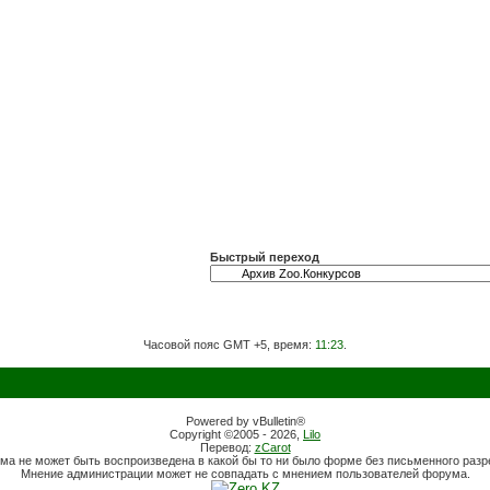
Быстрый переход
Часовой пояс GMT +5, время:
11:23
.
Powered by vBulletin®
Copyright ©2005 - 2026,
Lilo
Перевод:
zCarot
ма не может быть воспроизведена в какой бы то ни было форме без письменного раз
Мнение администрации может не совпадать с мнением пользователей форума.