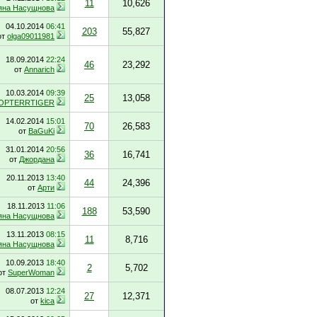
11
10,626
яна Насущнова
04.10.2014
06:41
203
55,827
от
olga09011981
18.09.2014
22:24
46
23,292
от
Annarich
10.03.2014
09:39
25
13,058
OPTERRTIGER
14.02.2014
15:01
70
26,583
от
BaGuKi
31.01.2014
20:56
36
16,741
от
Джордана
20.11.2013
13:40
44
24,396
от
Арти
18.11.2013
11:06
188
53,590
яна Насущнова
13.11.2013
08:15
11
8,716
яна Насущнова
10.09.2013
18:40
2
5,702
от
SuperWoman
08.07.2013
12:24
27
12,371
от
kica