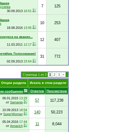
Мария
7
125
бусинка
30.09.2013
16:51
Мария
10
253
а
18.08.2016
13:05
онкурса на звание...
12
407
11.03.2011
12:17
ентября. Голосование!
31
772
02.09.2013
23:54
Страница 1 из 3
1
2
3
>
Опции раздела
Искать в этом разделе
Ответов
Просмотров
ее сообщение
06.01.2015
13:29
57
117,238
от
Samanta
10.09.2013
18:54
140
50,223
от
SuperWoman
05.04.2016
17:44
11
8,044
от
Annarich