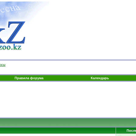
росы
Правила форума
Календарь
Посл