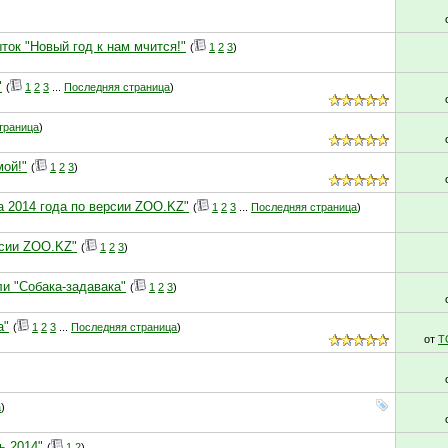
ток "Новый год к нам мчится!"
(
1
2
3
)
"
(
1
2
3
...
Последняя страница
)
траница
)
мой!"
(
1
2
3
)
а 2014 года по версии ZOO.KZ"
(
1
2
3
...
Последняя страница
)
рсии ZOO.KZ"
(
1
2
3
)
и "Собака-задавака"
(
1
2
3
)
а"
(
1
2
3
...
Последняя страница
)
от
T
)
а
)
ь 2014"
(
1
2
)