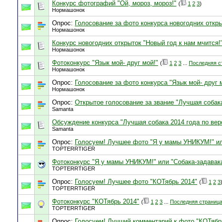
Конкурс фотографий "Ой, мороз, мороз!"
(
1
2
3
)
Нормашонок
Опрос:
Голосование за фото конкурса новогодних откры
Нормашонок
Конкурс новогодних открыток "Новый год к нам мчится!
Нормашонок
Фотоконкурс "Язык мой- друг мой!"
(
1
2
3
...
Последняя с
Нормашонок
Опрос:
Голосование за фото конкурса "Язык мой- друг 
Нормашонок
Опрос:
Открытое голосование за звание "Лучшая собак
Samanta
Обсуждение конкурса "Лучшая собака 2014 года по ве
Samanta
Опрос:
Голосуем! Лучшее фото "Я у мамы УНИКУМ!" ил
TOPTERRTIGER
Фотоконкурс "Я у мамы УНИКУМ!" или "Собака-задавак
TOPTERRTIGER
Опрос:
Голосуем! Лучшее фото "КОТябрь 2014"
(
1
2
3
TOPTERRTIGER
Фотоконкурс "КОТябрь 2014"
(
1
2
3
...
Последняя страниц
TOPTERRTIGER
Опрос:
Голосуем! Лучший комментарий к фото "КОТябр