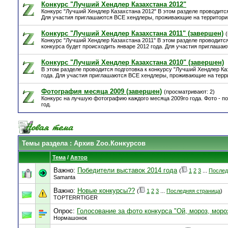
Конкурс "Лучший Хендлер Казахстана 2012"
Конкурс "Лучший Хендлер Казахстана 2012" В этом разделе проводитс
Для участия приглашаются ВСЕ хендлеры, проживающие на территори
Конкурс "Лучший Хендлер Казахстана 2011" (завершен)
Конкурс "Лучший Хендлер Казахстана 2011" В этом разделе проводится
конкурса будет происходить январе 2012 года. Для участия приглаша
Конкурс "Лучший Хендлер Казахстана 2010" (завершен)
В этом разделе проводится подготовка к конкурсу "Лучший Хендлер Ка
года. Для участия приглашаются ВСЕ хендлеры, проживающие на терр
Фотография месяца 2009 (завершен)
(просматривают: 2)
Конкурс на лучшую фотографию каждого месяца 2009го года. Фото - п
год.
Темы раздела
: Архив Zoo.Конкурсов
Тема
/
Автор
Важно:
Победители выставок 2014 года
(
1
2
3
...
Послед
Samanta
Важно:
Новые конкурсы??
(
1
2
3
...
Последняя страница
)
TOPTERRTIGER
Опрос:
Голосование за фото конкурса "Ой, мороз, моро
Нормашонок