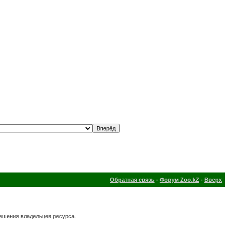
Обратная связь
-
Форум Zoo.kZ
-
Вверх
решения владельцев ресурса.