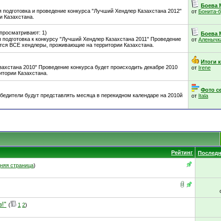
Боева 
я подготовка и проведение конкурса "Лучший Хендлер Казахстана 2012"
от
Бонита-
и Казахстана.
(просматривают: 1)
Боева 
 подготовка к конкурсу "Лучший Хендлер Казахстана 2011" Проведение
от
Аленычк
ются ВСЕ хендлеры, проживающие на территории Казахстана.
Итоги к
захстана 2010" Проведение конкурса будет происходить декабре 2010
от
Irene
итории Казахстана.
Фото с
обедители будут представлять месяца в перекидном календаре на 2010й
от
Itala
Рейтинг
Последн
няя страница
)
з!"
(
1
2
)