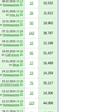
08.02.2016
15:13
22
10,532
от
Нормашонок
16.01.2016
19:16
26
11,612
от
irma_kz
11.01.2016
10:17
50
19,965
от
Нормашонок
07.11.2015
22:08
142
38,787
от
Нормашонок
04.11.2015
10:41
22
12,198
от
Нормашонок
16.03.2015
09:44
65
31,437
от
CatForever
07.01.2015
16:08
27
16,489
от
Miras
24.12.2014
05:20
23
14,259
от
Нормашонок
23.12.2014
22:09
75
35,217
OPTERRTIGER
13.12.2014
23:48
22
14,306
от
Нормашонок
12.12.2014
14:19
123
44,088
от
Нормашонок
24.11.2014
15:12