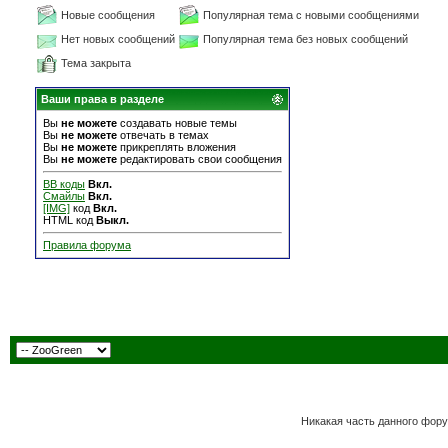
Новые сообщения
Популярная тема с новыми сообщениями
Нет новых сообщений
Популярная тема без новых сообщений
Тема закрыта
Ваши права в разделе
Вы
не можете
создавать новые темы
Вы
не можете
отвечать в темах
Вы
не можете
прикреплять вложения
Вы
не можете
редактировать свои сообщения
BB коды
Вкл.
Смайлы
Вкл.
[IMG]
код
Вкл.
HTML код
Выкл.
Правила форума
Никакая часть данного фору