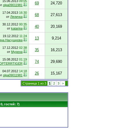
15.06.2013
09:05
69
24,720
от
olga09011981
17.04.2013
16:30
68
27,613
от
Ляличка
30.12.2012
00:35
40
20,169
от
katarina
19.12.2012
11:24
13
9,214
яна Насущнова
17.12.2012
02:38
35
16,213
от
Мурена
15.08.2012
01:19
74
29,690
OPTERRTIGER
04.07.2012
14:18
26
15,167
от
olga09011981
Страница 1 из 3
1
2
3
>
0, гостей: 7)