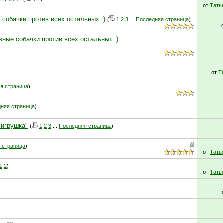
от
Тать
 собачки против всех остальных :)
(
1
2
3
...
Последняя страница
)
вные собачки против всех остальных :)
от
T
я страница
)
няя страница
)
 игрушка"
(
1
2
3
...
Последняя страница
)
 страница
)
от
Тать
1
2
)
от
Тать