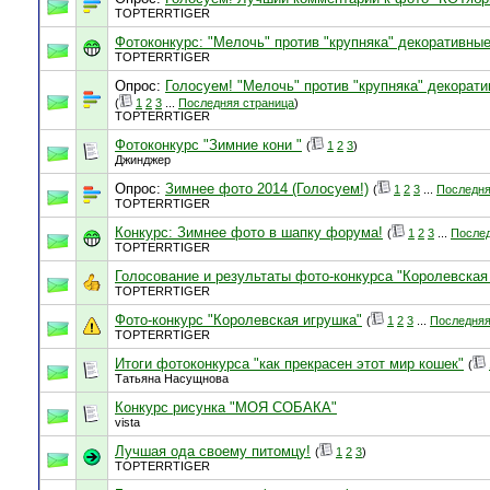
TOPTERRTIGER
Фотоконкурс: "Мелочь" против "крупняка" декоративные
TOPTERRTIGER
Опрос:
Голосуем! "Мелочь" против "крупняка" декорати
(
1
2
3
...
Последняя страница
)
TOPTERRTIGER
Фотоконкурс "Зимние кони "
(
1
2
3
)
Джинджер
Опрос:
Зимнее фото 2014 (Голосуем!)
(
1
2
3
...
Последня
TOPTERRTIGER
Конкурс: Зимнее фото в шапку форума!
(
1
2
3
...
Послед
TOPTERRTIGER
Голосование и результаты фото-конкурса "Королевская
TOPTERRTIGER
Фото-конкурс "Королевская игрушка"
(
1
2
3
...
Последняя
TOPTERRTIGER
Итоги фотоконкурса "как прекрасен этот мир кошек"
(
Татьяна Насущнова
Конкурс рисунка "МОЯ СОБАКА"
vista
Лучшая ода своему питомцу!
(
1
2
3
)
TOPTERRTIGER