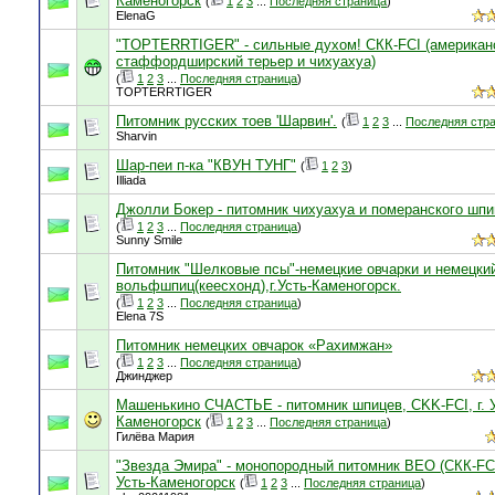
Каменогорск
(
1
2
3
...
Последняя страница
)
ElenaG
"TOPTERRTIGER" - сильные духом! СКК-FCI (американ
стаффордширский терьер и чихуахуа)
(
1
2
3
...
Последняя страница
)
TOPTERRTIGER
Питомник русских тоев 'Шарвин'.
(
1
2
3
...
Последняя стр
Sharvin
Шар-пеи п-ка "КВУН ТУНГ"
(
1
2
3
)
Illiada
Джолли Бокер - питомник чихуахуа и померанского шпи
(
1
2
3
...
Последняя страница
)
Sunny Smile
Питомник "Шелковые псы"-немецкие овчарки и немецки
вольфшпиц(кеесхонд),г.Усть-Каменогорск.
(
1
2
3
...
Последняя страница
)
Elena 7S
Питомник немецких овчарок «Рахимжан»
(
1
2
3
...
Последняя страница
)
Джинджер
Машенькино СЧАСТЬЕ - питомник шпицев, CKK-FCI, г. У
Каменогорск
(
1
2
3
...
Последняя страница
)
Гилёва Мария
"Звезда Эмира" - монопородный питомник ВЕО (СКК-FCI)
Усть-Каменогорск
(
1
2
3
...
Последняя страница
)