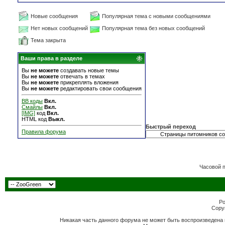
Новые сообщения
Популярная тема с новыми сообщениями
Нет новых сообщений
Популярная тема без новых сообщений
Тема закрыта
Ваши права в разделе
Вы
не можете
создавать новые темы
Вы
не можете
отвечать в темах
Вы
не можете
прикреплять вложения
Вы
не можете
редактировать свои сообщения
BB коды
Вкл.
Смайлы
Вкл.
[IMG]
код
Вкл.
HTML код
Выкл.
Быстрый переход
Правила форума
Часовой 
Po
Copyr
Никакая часть данного форума не может быть воспроизведена 