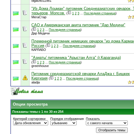
olga09011981
"Из Дома Лоцман" питомник Среднеазиатских овчарок, 
терьеров, Мопсов.
(
1
2
3
...
Последняя страница
)
МегаСтар
САО и Американская акита питомник "Дар Медичи"
(
1
2
3
...
Последняя страница
)
Дар Медичи
Племенной питомник немецких овчарок "из дома Карма
Россия
(
1
2
3
...
Последняя страница
)
КАРЛАБО
"Азиаты' питомника "Арыстан Алга" (г.Караганда)
(
1
2
3
...
Последняя страница
)
greenhouse
Питомник среднеазиатской овчарки АлаДжа г. Бишкек
Киргизия
(
1
2
3
...
Последняя страница
)
aladja
Опции просмотра
Показаны темы с 1 по 30 из 254
Критерий сортировки
Порядок отображения
Показать