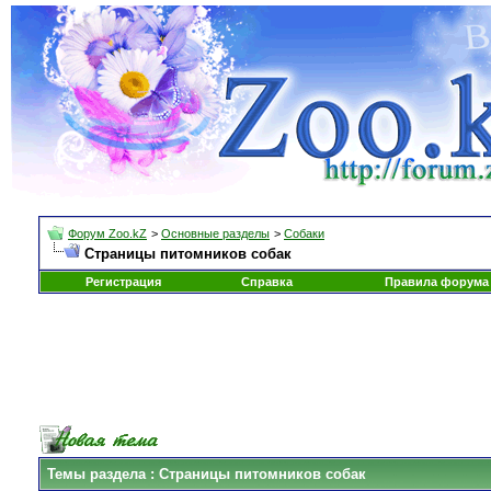
Форум Zoo.kZ
>
Основные разделы
>
Собаки
Страницы питомников собак
Регистрация
Справка
Правила форума
Темы раздела
: Страницы питомников собак