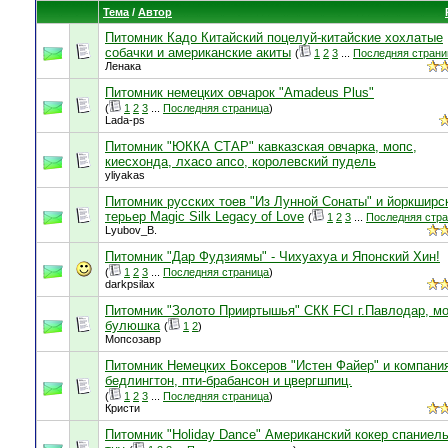
Тема
/
Автор
Питомник Кадо Китайский поцелуй-китайские хохлатые
собачки и американские акиты
(
1
2
3
...
Последняя страни
Ленака
Питомник немецких овчарок "Amadeus Plus"
(
1
2
3
...
Последняя страница
)
Lada-ps
Питомник "ЮККА СТАР" кавказская овчарка, мопс,
киесхонда, лхасо апсо, королевский пудель
yliyakas
Питомник русских тоев "Из Лунной Сонаты" и йоркширс
терьер Magic Silk Legacy of Love
(
1
2
3
...
Последняя стр
Lyubov_B.
Питомник "Дар Фудзиямы" - Чихуахуа и Японский Хин!
(
1
2
3
...
Последняя страница
)
darkpsilax
Питомник "Золото Прииртышья" СКК FCI г.Павлодар, м
булюшка
(
1
2
)
Мопсозавр
Питомник Немецких Боксеров "Истен Файер" и компания
бедлингтон, пти-брабансон и цвергшпиц.
(
1
2
3
...
Последняя страница
)
Кристи
Питомник "Holiday Dance" Американский кокер спаниель