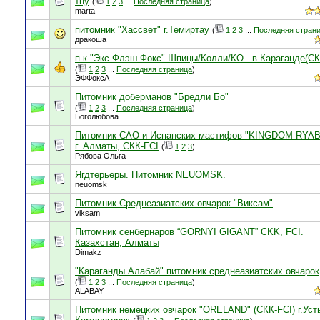
тцу
(
1
2
3
...
Последняя страница
)
marta
питомник "Хассвет" г.Темиртау
(
1
2
3
...
Последняя стран
дракоша
п-к "Экс Флэш Фокс" Шпицы/Колли/КО...в Караганде(СК
(
1
2
3
...
Последняя страница
)
ЭФФоксА
Питомник доберманов "Бредли Бо"
(
1
2
3
...
Последняя страница
)
Боголюбова
Питомник САО и Испанских мастифов "KINGDOM RYAB
г. Алматы, СКК-FCI
(
1
2
3
)
Рябова Ольга
Ягдтерьеры. Питомник NEUOMSK.
neuomsk
Питомник Среднеазиатских овчарок "Виксам"
viksam
Питомник сенбернаров “GORNYI GIGANT” CKK, FCI.
Казахстан, Алматы
Dimakz
"Караганды Алабай" питомник среднеазиатских овчарок
(
1
2
3
...
Последняя страница
)
ALABAY
Питомник немецких овчарок "ORELAND" (СКК-FCI) г.Уст