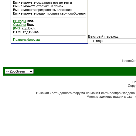
Вы
не можете
создавать новые темы
Вы
не можете
отвечать в темах
Вы
не можете
прикреплять вложения
Вы
не можете
редактировать свои сообщения
BB коды
Вкл.
Смайлы
Вкл.
[IMG]
код
Вкл.
HTML код
Выкл.
Быстрый переход
Правила форума
Часовой 
Po
Copyr
Никакая часть данного форума не может быть воспроизведена 
Мнение администрации может н