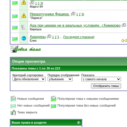
(
1
2
3
)
Марго 94
Неразлучники Фишера.
(
1
2
3
)
"Лариса"
Ара при церкви не в реальных условиях. г.Кемерово
(
Кирюша
Амадины
(
1
2
3
...
Последняя страница
)
Елис
Опции просмотра
Показаны темы с 1 по 30 из 223
Критерий сортировки
Порядок отображения
Показать
Новые сообщения
Популярная тема с новыми сообщениями
Нет новых сообщений
Популярная тема без новых сообщений
Тема закрыта
Ваши права в разделе