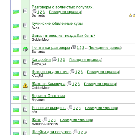
Разговоры о волнистых попугаях.
(
1
2
3
...
Последняя страница
)
Samanta
Кучинские юбилейные куры
Асха
Выпал птенец из гнезда.Как быть?
GoldenMoon
Не птичьи разговоры
(
1
2
3
...
Последняя страница
)
Samanta
Канарейки
(
1
2
3
...
Последняя страница
)
Tanya_ya
Ветеринар для птиц
(
1
2
3
...
Последняя страница
)
КАЩЕЙ
Жако из Камеруна
(
1
2
3
...
Последняя страница
)
GoldenMoon
Лорикет Фантазия
Ларания
Японские амадины
(
1
2
3
...
Последняя страница
)
айя
Жако
(
1
2
3
...
Последняя страница
)
ЛИЩЕВА ИРИНА
Шлейки для попугаев
(
1
2
3
)