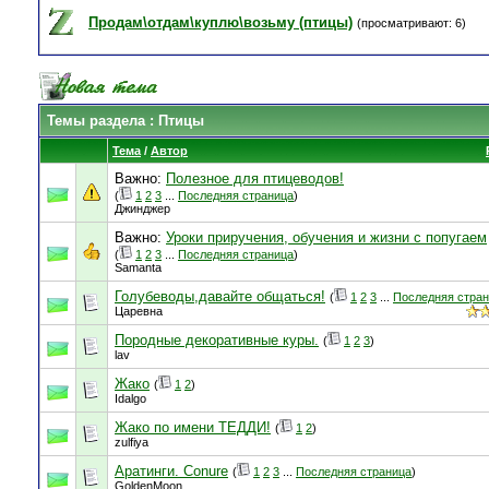
Продам\отдам\куплю\возьму (птицы)
(просматривают: 6)
Темы раздела
: Птицы
Тема
/
Автор
Важно:
Полезное для птицеводов!
(
1
2
3
...
Последняя страница
)
Джинджер
Важно:
Уроки приручения, обучения и жизни с попугаем
(
1
2
3
...
Последняя страница
)
Samanta
Голубеводы,давайте общаться!
(
1
2
3
...
Последняя стра
Царевна
Породные декоративные куры.
(
1
2
3
)
lav
Жако
(
1
2
)
Idalgo
Жако по имени ТЕДДИ!
(
1
2
)
zulfiya
Аратинги. Conure
(
1
2
3
...
Последняя страница
)
GoldenMoon