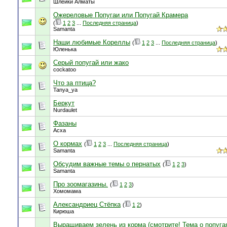
Шлейки Алматы
Ожереловые Попугаи или Попугай Крамера
(
1
2
3
...
Последняя страница
)
Samanta
Наши любимые Кореллы
(
1
2
3
...
Последняя страница
)
Юленька
Серый попугай или жако
cockatoo
Что за птица?
Tanya_ya
Беркут
Nurdaulet
Фазаны
Асха
О кормах
(
1
2
3
...
Последняя страница
)
Samanta
Обсудим важные темы о пернатых
(
1
2
3
)
Samanta
Про зоомагазины.
(
1
2
3
)
Хомомама
Александриец Стёпка
(
1
2
)
Кирюша
Выращиваем зелень из корма (смотрите! Тема о попуга