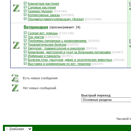
Комнатные растения
Садовые растения
Галереи (флора)
(42/4740)
Коллективные заказы
(20/2563)
Продам\отдам\куплю\возьму (флора)
(812/12946)
Ветеринария
(просматривают: 24)
Скорая вет. помощь
(172/1748)
Зоо доктор
(126/1571)
Проблемы связанные с размножением.
(30/600)
Терапевтические болезни
(25/250)
Хирургия , травматология и онкология
(30/316)
Кормление, диетология и уход за больными питомцами
(34/497)
Инфекции и паразиты
(31/551)
Болезни птиц, грызунов, диких и экзотических животных
(13/118)
Выставки и конференции по вет. тематике
(40/157)
Есть новые сообщения
Нет новых сообщений
Быстрый переход
Часовой 