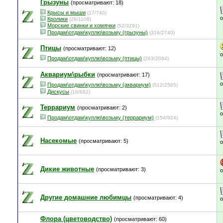
Грызуны
(просматривают: 18)
Крысы и мыши
(17/740)
Кролики
(26/1106)
Морские свинки и хомячки
(52/3291)
Продам\отдам\куплю\возьму (грызуны)
(316/2740)
Птицы
(просматривают: 12)
Продам\отдам\куплю\возьму (птицы)
(263/2094)
Аквариум\рыбки
(просматривают: 17)
Продам\отдам\куплю\возьму (аквариум)
(512/2565)
Дискусы
(10/682)
Террариум
(просматривают: 2)
Продам\отдам\куплю\возьму (террариум)
(154/924)
Насекомые
(просматривают: 5)
Дикие животные
(просматривают: 3)
Другие домашние любимцы
(просматривают: 4)
Флора (цветоводство)
(просматривают: 60)