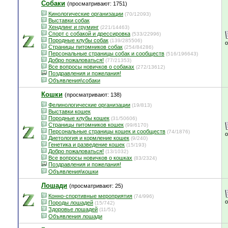
Собаки
(просматривают: 1751)
Кинологические организации
(70/12093)
Выставки собак
Хендлинг и груминг
(221/14463)
Спорт с собакой и дрессировка
(533/22996)
Породные клубы собак
(139/285506)
Страницы питомников собак
(254/84286)
Персональные страницы собак и сообществ
(516/196643)
Добро пожаловаться!
(77/21353)
Все вопросы новичков о собаках
(272/13612)
Поздравления и пожелания!
Объявления\собаки
Кошки
(просматривают: 138)
Фелинологические организации
(19/813)
Выставки кошек
Породные клубы кошек
(31/50606)
Страницы питомников кошек
(99/6170)
Персональные страницы кошек и сообществ
(74/1876)
Диетология и кормление кошек
(9/240)
Генетика и разведение кошек
(15/193)
Добро пожаловаться!
(13/1032)
Все вопросы новичков о кошках
(83/2324)
Поздравления и пожелания!
Объявления\кошки
Лошади
(просматривают: 25)
Конно-спортивные мероприятия
(74/996)
Породы лошадей
(15/742)
Здоровье лошадей
(11/51)
Объявления лошади