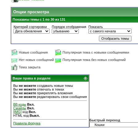
Опции просмотра
Показаны темы с 1 по 30 из 131
Критерий сортировки
Порядок отображения
Показать
Новые сообщения
Популярная тема с новыми сообщениями
Нет новых сообщений
Популярная тема без новых сообщений
Тема закрыта
Ваши права в разделе
Вы
не можете
создавать новые темы
Вы
не можете
отвечать в темах
Вы
не можете
прикреплять вложения
Вы
не можете
редактировать свои сообщения
BB коды
Вкл.
Смайлы
Вкл.
[IMG]
код
Вкл.
HTML код
Выкл.
Быстрый переход
Правила форума