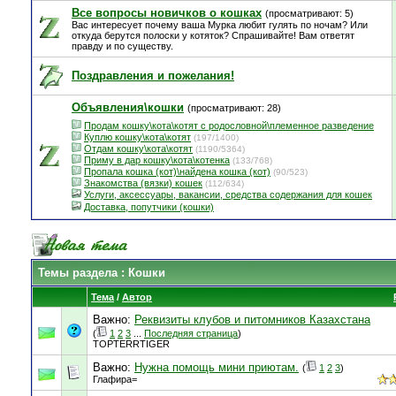
Все вопросы новичков о кошках
(просматривают: 5)
Вас интересует почему ваша Мурка любит гулять по ночам? Или
откуда берутся полоски у котяток? Спрашивайте! Вам ответят
правду и по существу.
Поздравления и пожелания!
Объявления\кошки
(просматривают: 28)
Продам кошку\кота\котят с родословной\племенное разведение
Куплю кошку\кота\котят
(197/1400)
Отдам кошку\кота\котят
(1190/5364)
Приму в дар кошку\кота\котенка
(133/768)
Пропала кошка (кот)\найдена кошка (кот)
(90/523)
Знакомства (вязки) кошек
(112/634)
Услуги, аксессуары, вакансии, средства содержания для кошек
Доставка, попутчики (кошки)
Темы раздела
: Кошки
Тема
/
Автор
Важно:
Реквизиты клубов и питомников Казахстана
(
1
2
3
...
Последняя страница
)
TOPTERRTIGER
Важно:
Нужна помощь мини приютам.
(
1
2
3
)
Глафира=