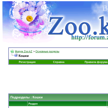
Форум Zoo.kZ
>
Основные разделы
Кошки
Регистрация
Справка
Правила форума
Подразделы
: Кошки
Раздел