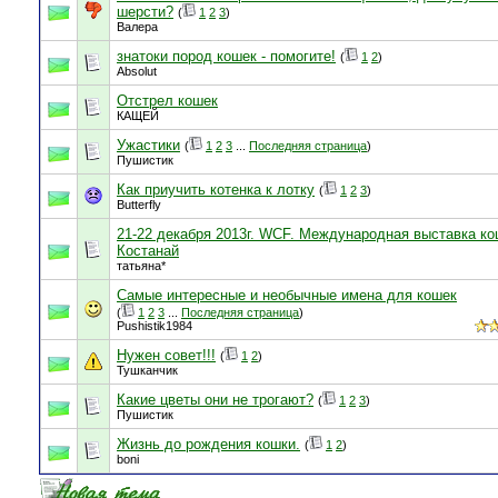
шерсти?
(
1
2
3
)
Валера
знатоки пород кошек - помогите!
(
1
2
)
Absolut
Отстрел кошек
КАЩЕЙ
Ужастики
(
1
2
3
...
Последняя страница
)
Пушистик
Как приучить котенка к лотку
(
1
2
3
)
Butterfly
21-22 декабря 2013г. WCF. Международная выставка кош
Костанай
татьяна*
Самые интересные и необычные имена для кошек
(
1
2
3
...
Последняя страница
)
Pushistik1984
Нужен совет!!!
(
1
2
)
Тушканчик
Какие цветы они не трогают?
(
1
2
3
)
Пушистик
Жизнь до рождения кошки.
(
1
2
)
boni