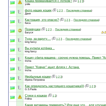
Кошка промахивается с лотком !
(
1
2
3
)
yulia
фото наших кошек
(
1
2
3
...
Последняя страница
)
Даня
Кастрация, это опасно?
(
1
2
3
...
Последняя страница
)
Киса
Позевушки
(
1
2
3
...
Последняя страница
)
Багуся
Туда, за радугу....
(
1
2
3
...
Последняя страница
)
king fancy
Вы купили котёнка ..
king fancy
Кошку сбила машина - срочно нужна помощь. Приют "К
Iricha
Приют "Ковчег" ищет фляги г. Астана.
Iricha
Необычные кошки
(
1
2
3
)
Ирина Петровна
Как определить настоящего кошатника)))
(
1
2
3
)
G.S.Paola
Стихи о кошках
(
1
2
)
Felina
Какие витамины применять? Или еще что.., для улучш