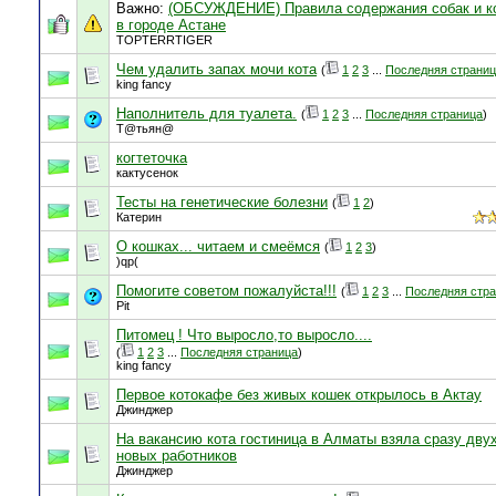
Важно:
(ОБСУЖДЕНИЕ) Правила содержания собак и к
в городе Астане
TOPTERRTIGER
Чем удалить запах мочи кота
(
1
2
3
...
Последняя страни
king fancy
Наполнитель для туалета.
(
1
2
3
...
Последняя страница
)
Т@тьян@
когтеточка
кактусенок
Тесты на генетические болезни
(
1
2
)
Катерин
О кошках... читаем и смеёмся
(
1
2
3
)
)qp(
Помогите советом пожалуйста!!!
(
1
2
3
...
Последняя стр
Pit
Питомец ! Что выросло,то выросло....
(
1
2
3
...
Последняя страница
)
king fancy
Первое котокафе без живых кошек открылось в Актау
Джинджер
На вакансию кота гостиница в Алматы взяла сразу дву
новых работников
Джинджер