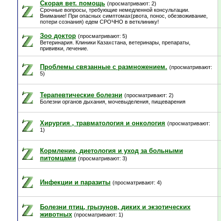
Скорая вет. помощь
(просматривают: 2)
Срочные вопросы, требующие немедленной консультации.
Внимание! При опасных симптомах(рвота, понос, обезвоживание,
потери сознания) едем СРОЧНО в ветклинику!
Зоо доктор
(просматривают: 5)
Ветеринария. Клиники Казахстана, ветеринары, препараты,
прививки, лечение.
Проблемы связанные с размножением.
(просматривают:
5)
Терапевтические болезни
(просматривают: 2)
Болезни органов дыхания, мочевыделения, пищеварения
Хирургия , травматология и онкология
(просматривают:
1)
Кормление, диетология и уход за больными
питомцами
(просматривают: 3)
Инфекции и паразиты
(просматривают: 4)
Болезни птиц, грызунов, диких и экзотических
животных
(просматривают: 1)