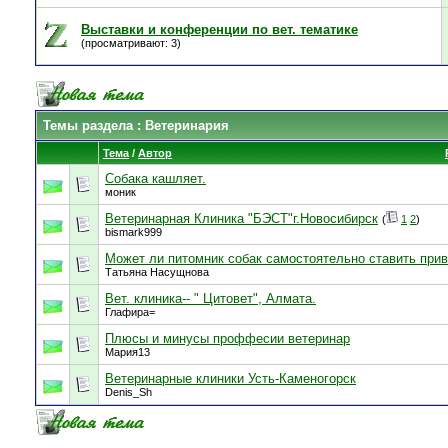
Выставки и конференции по вет. тематике
(просматривают: 3)
Темы раздела
: Ветеринария
Тема
/
Автор
Собака кашляет.
моник
Ветеринарная Клиника "БЭСТ"г.Новосибирск
(
1
2
)
bismark999
Может ли питомник собак самостоятельно ставить при
Татьяна Насущнова
Вет. клиника-- " Цитовет", Алмата.
Глафира=
Плюсы и минусы проффесии ветеринар
Мария13
Ветеринарные клиники Усть-Каменогорск
Denis_Sh