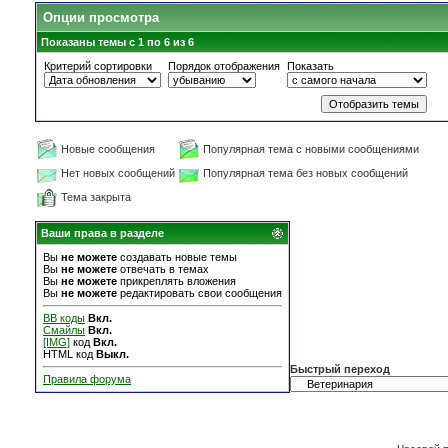
Опции просмотра
Показаны темы с 1 по 6 из 6
Критерий сортировки
Порядок отображения
Показать
Новые сообщения
Популярная тема с новыми сообщениями
Нет новых сообщений
Популярная тема без новых сообщений
Тема закрыта
Ваши права в разделе
Вы
не можете
создавать новые темы
Вы
не можете
отвечать в темах
Вы
не можете
прикреплять вложения
Вы
не можете
редактировать свои сообщения
BB коды
Вкл.
Смайлы
Вкл.
[IMG]
код
Вкл.
HTML код
Выкл.
Быстрый переход
Правила форума