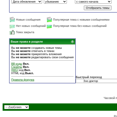
Новые сообщения
Популярная тема с новыми сообщениями
Нет новых сообщений
Популярная тема без новых сообщений
Тема закрыта
Ваши права в разделе
Вы
не можете
создавать новые темы
Вы
не можете
отвечать в темах
Вы
не можете
прикреплять вложения
Вы
не можете
редактировать свои сообщения
BB коды
Вкл.
Смайлы
Вкл.
[IMG]
код
Вкл.
HTML код
Выкл.
Быстрый переход
Правила форума
Часовой 
Po