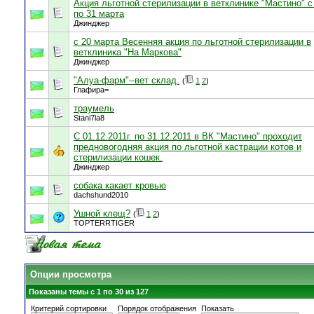
Акция льготной стерилизации в ветклинике "Мастино" с
по 31 марта
Джинджер
с 20 марта Весенняя акция по льготной стерилизации в
ветклиника "На Маркова"
Джинджер
"Алуа-фарм"--вет склад.
(
1
2
)
Глафира=
траумель
Stani7la8
С 01.12.2011г. по 31.12.2011 в ВК "Мастино" проходит
предновогодняя акция по льготной кастрации котов и
стерилизации кошек.
Джинджер
собака какает кровью
dachshund2010
Ушной клещ?
(
1
2
)
TOPTERRTIGER
Опции просмотра
Показаны темы с 1 по 30 из 127
Критерий сортировки
Порядок отображения
Показать