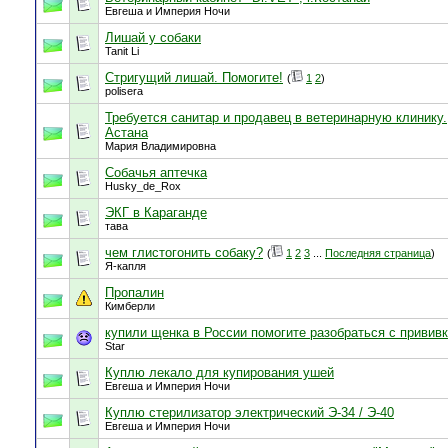
Евгеша и Империя Ночи
Лишай у собаки
Tanit Li
Стригущий лишай. Помогите!
(
1
2
)
polisera
Требуется санитар и продавец в ветеринарную клинику.
Астана
Мария Владимировна
Собачья аптечка
Husky_de_Rox
ЭКГ в Караганде
тава
чем глистогонить собаку?
(
1
2
3
...
Последняя страница
)
Я-капля
Пропалин
Кимберли
купили щенка в России помогите разобраться с привив
Star
Куплю лекало для купирования ушей
Евгеша и Империя Ночи
Куплю стерилизатор электрический Э-34 / Э-40
Евгеша и Империя Ночи