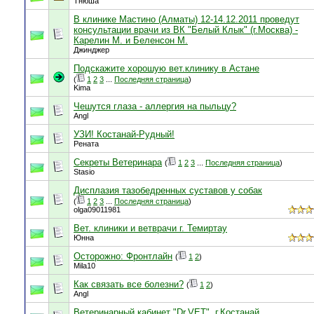
Тнюша
В клинике Мастино (Алматы) 12-14.12.2011 проведут
консультации врачи из ВК "Белый Клык" (г.Москва) -
Карелин М. и Беленсон М.
Джинджер
Подскажите хорошую вет.клинику в Астане
(
1
2
3
...
Последняя страница
)
Kima
Чешутся глаза - аллергия на пыльцу?
Angl
УЗИ! Костанай-Рудный!
Рената
Секреты Ветеринара
(
1
2
3
...
Последняя страница
)
Stasio
Дисплазия тазобедренных суставов у собак
(
1
2
3
...
Последняя страница
)
olga09011981
Вет. клиники и ветврачи г. Темиртау
Юнна
Осторожно: Фронтлайн
(
1
2
)
Mila10
Как связать все болезни?
(
1
2
)
Angl
Ветеринарный кабинет "Dr.VET", г.Костанай