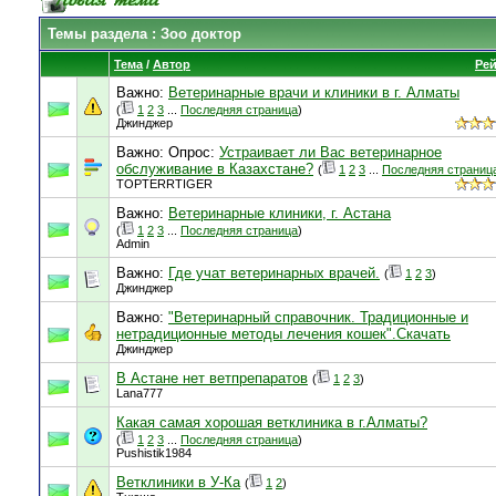
Темы раздела
: Зоо доктор
Тема
/
Автор
Рей
Важно:
Ветеринарные врачи и клиники в г. Алматы
(
1
2
3
...
Последняя страница
)
Джинджер
Важно: Опрос:
Устраивает ли Вас ветеринарное
обслуживание в Казахстане?
(
1
2
3
...
Последняя страниц
TOPTERRTIGER
Важно:
Ветеринарные клиники, г. Астана
(
1
2
3
...
Последняя страница
)
Admin
Важно:
Где учат ветеринарных врачей.
(
1
2
3
)
Джинджер
Важно:
"Ветеринарный справочник. Традиционные и
нетрадиционные методы лечения кошек".Скачать
Джинджер
В Астане нет ветпрепаратов
(
1
2
3
)
Lana777
Какая самая хорошая ветклиника в г.Алматы?
(
1
2
3
...
Последняя страница
)
Pushistik1984
Ветклиники в У-Ка
(
1
2
)