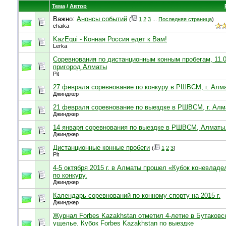
Тема
/
Автор
Важно:
Анонсы событий
(
1
2
3
...
Последняя страница
)
chaika
KazEqui - Конная Россия едет к Вам!
Lerka
Соревнования по дистанционным конным пробегам, 11.06
пригород Алматы
Pit
27 февраля соревнование по конкуру в РШВСМ, г. Алм
Джинджер
21 февраля соревнование по выездке в РШВСМ, г. Ал
Джинджер
14 января соревнования по выездке в РШВСМ, Алматы
Джинджер
Дистанционные конные пробеги
(
1
2
3
)
Pit
4-5 октября 2015 г. в Алматы прошел «Кубок коневладе
по конкуру.
Джинджер
Календарь соревнований по конному спорту на 2015 г.
Джинджер
Журнал Forbes Kazakhstan отметил 4-летие в Бутаковс
ущелье. Кубок Forbes Kazakhstan по выездке