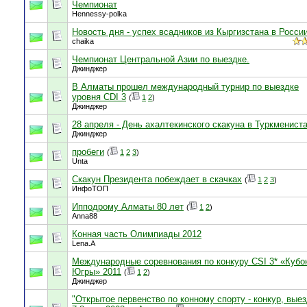
Чемпионат
Hennessy-polka
Новость дня - успех всадников из Кыргизстана в Росси
chaika
Чемпионат Центральной Азии по выездке.
Джинджер
В Алматы прошел международный турнир по выездке
уровня CDI 3
(
1
2
)
Джинджер
28 апреля - День ахалтекинского скакуна в Туркменист
Джинджер
пробеги
(
1
2
3
)
Unta
Скакун Президента побеждает в скачках
(
1
2
3
)
ИнфоТОП
Ипподрому Алматы 80 лет
(
1
2
)
Anna88
Конная часть Олимпиады 2012
Lena.A
Международные соревнования по конкуру CSI 3* «Кубо
Югры» 2011
(
1
2
)
Джинджер
"Открытое первенство по конному спорту - конкур, выез