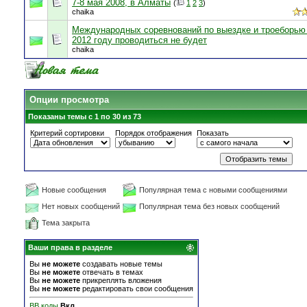
7-8 мая 2008, в Алматы
(
1
2
3
)
chaika
Международных соревнований по выездке и троеборью
2012 году проводиться не будет
chaika
Опции просмотра
Показаны темы с 1 по 30 из 73
Критерий сортировки
Порядок отображения
Показать
Новые сообщения
Популярная тема с новыми сообщениями
Нет новых сообщений
Популярная тема без новых сообщений
Тема закрыта
Ваши права в разделе
Вы
не можете
создавать новые темы
Вы
не можете
отвечать в темах
Вы
не можете
прикреплять вложения
Вы
не можете
редактировать свои сообщения
BB коды
Вкл.