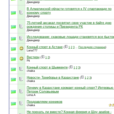
Джинджер
В Алматинской области готовятся к IV спартакиаде по
конному спорту
Джинджер
75-летний аксакал посвятил свое участие в байге дню
рождения столицы и Президента РК
Джинджер
Исследование: скаковые лошади становятся все быстр
Джинджер
Конный спорт в Астане
(
1
2
3
...
Последняя страница
)
Lana777
Вестерн
(
1
2
)
Pit
Конный спорт в Шымкенте
(
1
2
3
)
chaika
Новости- Троеборье в Казахстане
(
1
2
3
)
chaika
Почему в Казахстане хромает конный спорт? Интервью
Петром Соловьевым
Lena.A
Поздравляем конников
chaika
Не поехать ли вместе? Конная феерия и Шоу арабов -