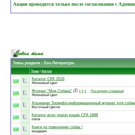
Акции проводятся только после согласования с Админ
Темы раздела
: Zoo.Литература
Тема
/
Автор
Каталог СКК 2016
Яблоневый Цвет
Журнал "Моя Собака"
(
1
2
3
...
Последняя страница
)
Яблоневый Цвет
Альманах Зооинфо-информационный журнал для соба
Восточный Цветок
Каталог всех пород кошек CFA 1998
marta
Книги по поведению собак !
мандарин