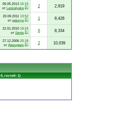
05.05.2013
10:15
2
2,919
от
Laskalyaka
20.09.2011
13:52
1
8,428
от
galusya
22.01.2010
19:24
0
8,334
от
Santa
27.12.2006
20:18
2
10,039
от
Джинджер
0, гостей: 1)