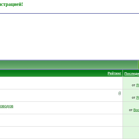
истрацией!
Рейтинг
Последн
от
Я
от
Я
ководов
от
Вос