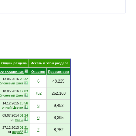
Опции раздела
Искать в этом разделе
Ответов
Просмотров
ее сообщение
13.06.2016
20:32
6
48,225
блоневый Цвет
18.05.2016
17:03
752
262,163
блоневый Цвет
14.12.2015
13:56
6
9,452
точный Цветок
09.07.2014
01:24
0
8,395
от
marta
27.12.2013
01:21
2
8,752
от
серж55