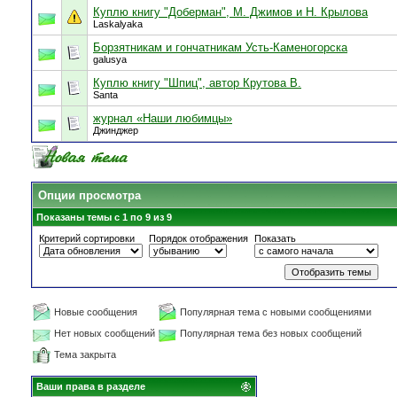
Куплю книгу "Доберман", М. Джимов и Н. Крылова
Laskalyaka
Борзятникам и гончатникам Усть-Каменогорска
galusya
Куплю книгу "Шпиц", автор Крутова В.
Santa
журнал «Наши любимцы»
Джинджер
Опции просмотра
Показаны темы с 1 по 9 из 9
Критерий сортировки
Порядок отображения
Показать
Новые сообщения
Популярная тема с новыми сообщениями
Нет новых сообщений
Популярная тема без новых сообщений
Тема закрыта
Ваши права в разделе