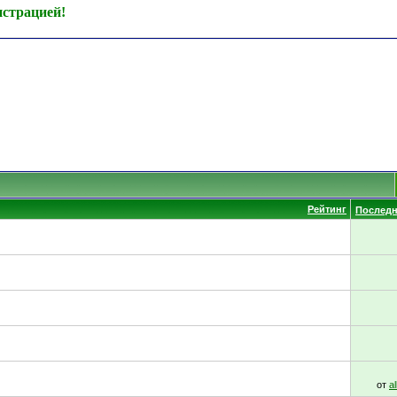
истрацией!
Рейтинг
Последн
от
a