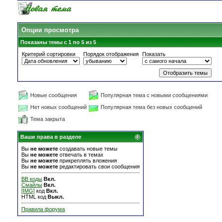
Опции просмотра
Показаны темы с 1 по 5 из 5
Критерий сортировки
Порядок отображения
Показать
Новые сообщения
Популярная тема с новыми сообщениями
Нет новых сообщений
Популярная тема без новых сообщений
Тема закрыта
Ваши права в разделе
Вы
не можете
создавать новые темы
Вы
не можете
отвечать в темах
Вы
не можете
прикреплять вложения
Вы
не можете
редактировать свои сообщения
BB коды
Вкл.
Смайлы
Вкл.
[IMG]
код
Вкл.
HTML код
Выкл.
Правила форума