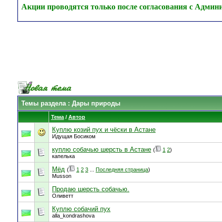
Акции проводятся только после согласования с Админ
Темы раздела
: Дары природы
Тема
/
Автор
Куплю козий пух и чёски в Астане
Идущая Босиком
куплю собачью шерсть в Астане
(
1
2
)
капелька
Мёд
(
1
2
3
...
Последняя страница
)
Musson
Продаю шерсть собачью.
Оливетт
Куплю собачий пух
alla_kondrashova