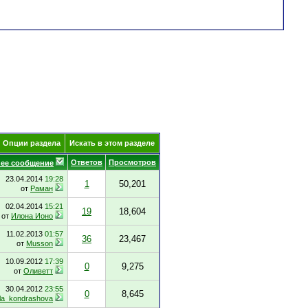
Опции раздела
Искать в этом разделе
Ответов
Просмотров
ее сообщение
23.04.2014
19:28
1
50,201
от
Раман
02.04.2014
15:21
19
18,604
от
Илона Ионо
11.02.2013
01:57
36
23,467
от
Musson
10.09.2012
17:39
0
9,275
от
Оливетт
30.04.2012
23:55
0
8,645
lla_kondrashova