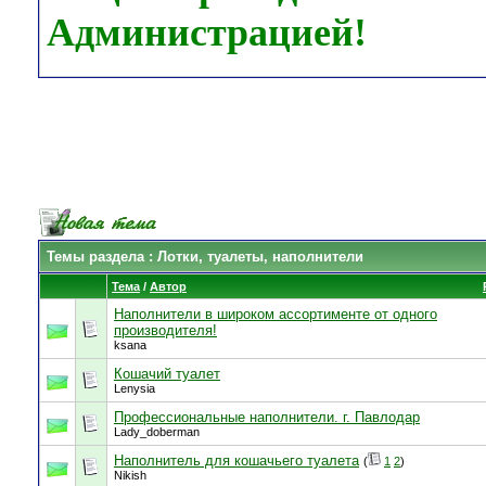
Администрацией!
Темы раздела
: Лотки, туалеты, наполнители
Тема
/
Автор
Наполнители в широком ассортименте от одного
производителя!
ksana
Кошачий туалет
Lenysia
Профессиональные наполнители. г. Павлодар
Lady_doberman
Наполнитель для кошачьего туалета
(
1
2
)
Nikish