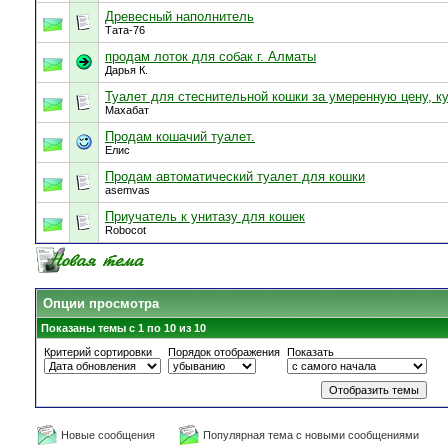
Древесный наполнитель
Тата-76
продам лоток для собак г. Алматы
Дарья К.
Туалет для стеснительной кошки за умеренную цену, к
Махабат
Продам кошачий туалет.
Елис
Продам автоматический туалет для кошки
asemvas
Приучатель к унитазу для кошек
Robocot
Опции просмотра
Показаны темы с 1 по 10 из 10
Критерий сортировки
Порядок отображения
Показать
Новые сообщения
Популярная тема с новыми сообщениями