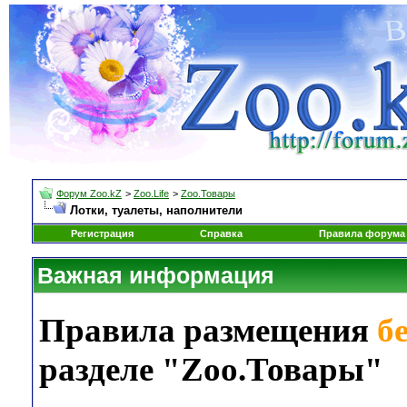
Форум Zoo.kZ
>
Zoo.Life
>
Zoo.Товары
Лотки, туалеты, наполнители
Регистрация
Справка
Правила форума
Важная информация
Правила размещения
б
разделе "Zoo.Товары"