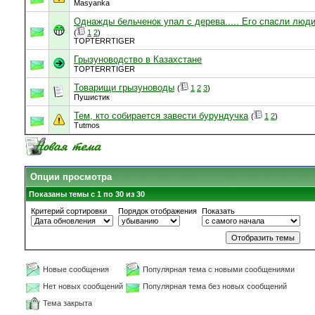
Masyanka
Однажды бельченок упал с дерева..... Его спасли люди
(
1
2
)
TOPTERRTIGER
Грызуноводство в Казахстане
TOPTERRTIGER
Товарищи грызуноводы
(
1
2
3
)
Пушистик
Тем, кто собирается завести бурундучка
(
1
2
)
Tutmos
Опции просмотра
Показаны темы с 1 по 30 из 30
Критерий сортировки
Порядок отображения
Показать
Новые сообщения
Популярная тема с новыми сообщениями
Нет новых сообщений
Популярная тема без новых сообщений
Тема закрыта