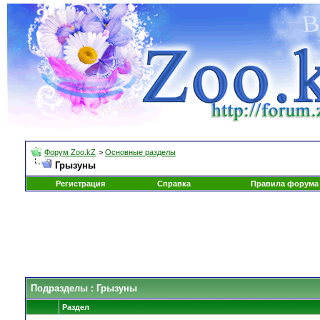
Форум Zoo.kZ
>
Основные разделы
Грызуны
Регистрация
Справка
Правила форума
Подразделы
: Грызуны
Раздел