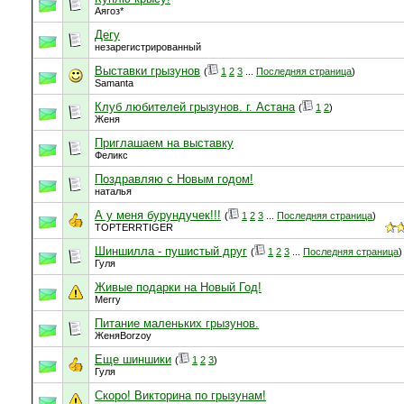
Аягоз*
Дегу
незарегистрированный
Выставки грызунов
(
1
2
3
...
Последняя страница
)
Samanta
Клуб любителей грызунов. г. Астана
(
1
2
)
Женя
Приглашаем на выставку
Феликс
Поздравляю с Новым годом!
наталья
А у меня бурундучек!!!
(
1
2
3
...
Последняя страница
)
TOPTERRTIGER
Шиншилла - пушистый друг
(
1
2
3
...
Последняя страница
)
Гуля
Живые подарки на Новый Год!
Merry
Питание маленьких грызунов.
ЖеняBorzoy
Еще шиншики
(
1
2
3
)
Гуля
Скоро! Викторина по грызунам!