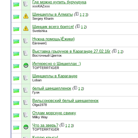
Где можно купить бурундука
xxxKAZxxx
Шиншиллы в Алматы
(
1
2
3
)
Sergey Kharin
Шиншик всего боится!
(
1
2
)
Svetishka
Нужна помощь)Ёжики)
Евгения1
Выставка грызунов в Караганде 27.02.16г
(
1
2
)
Восточный Цветок
Интересно о Шишиллах :)
TOPTERRTIGER
Шиншиллы в Караганде
Loban
белый шиншилленок
(
1
2
)
Гуля
Вильсоновский белый шиншиленок
Olga1978
Отдам морскую свинку
Milky Way
Что за зверь?
(
1
2
3
)
TOPTERRTIGER
Куплю крысу!