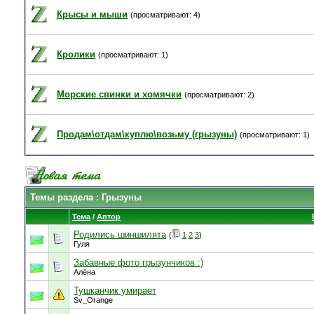
Крысы и мыши
(просматривают: 4)
Кролики
(просматривают: 1)
Морские свинки и хомячки
(просматривают: 2)
Продам\отдам\куплю\возьму (грызуны)
(просматривают: 1)
Темы раздела
: Грызуны
Тема
/
Автор
Родились шиншилята
(
1
2
3
)
Гуля
Забавные фото грызунчиков :)
Алёна
Тушканчик умирает
Sv_Orange