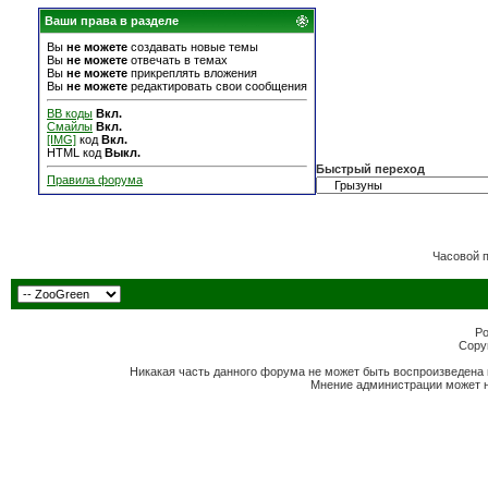
Ваши права в разделе
Вы
не можете
создавать новые темы
Вы
не можете
отвечать в темах
Вы
не можете
прикреплять вложения
Вы
не можете
редактировать свои сообщения
BB коды
Вкл.
Смайлы
Вкл.
[IMG]
код
Вкл.
HTML код
Выкл.
Быстрый переход
Правила форума
Часовой 
Po
Copyr
Никакая часть данного форума не может быть воспроизведена 
Мнение администрации может н