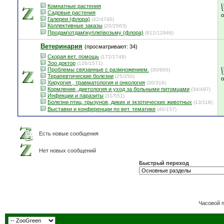
Комнатные растения
Садовые растения
Галереи (флора)
(42/4740)
Коллективные заказы
(20/2563)
Продам\отдам\куплю\возьму (флора)
(812/12946)
Ветеринария
(просматривают: 34)
Скорая вет. помощь
(172/1748)
Зоо доктор
(126/1571)
Проблемы связанные с размножением.
(30/600)
Терапевтические болезни
(25/250)
Хирургия , травматология и онкология
(30/316)
Кормление, диетология и уход за больными питомцами
(34/497)
Инфекции и паразиты
(31/551)
Болезни птиц, грызунов, диких и экзотических животных
(13/118)
Выставки и конференции по вет. тематике
(40/157)
Есть новые сообщения
Нет новых сообщений
Быстрый переход
Часовой 