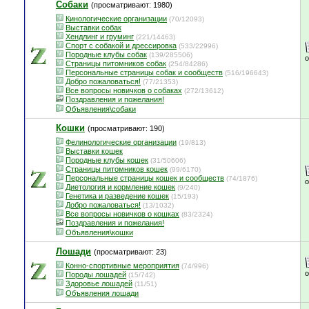
Собаки
(просматривают: 1980)
Кинологические организации
(70/12093)
Выставки собак
Хендлинг и груминг
(221/14463)
Спорт с собакой и дрессировка
(533/22996)
Породные клубы собак
(139/285506)
Страницы питомников собак
(254/84286)
Персональные страницы собак и сообществ
(516/196643)
Добро пожаловаться!
(77/21353)
Все вопросы новичков о собаках
(272/13612)
Поздравления и пожелания!
Объявления\собаки
Кошки
(просматривают: 190)
Фелинологические организации
(19/813)
Выставки кошек
Породные клубы кошек
(31/50606)
Страницы питомников кошек
(99/6170)
Персональные страницы кошек и сообществ
(74/1876)
Диетология и кормление кошек
(9/240)
Генетика и разведение кошек
(15/193)
Добро пожаловаться!
(13/1032)
Все вопросы новичков о кошках
(83/2324)
Поздравления и пожелания!
Объявления\кошки
Лошади
(просматривают: 23)
Конно-спортивные мероприятия
(74/996)
Породы лошадей
(15/742)
Здоровье лошадей
(11/51)
Объявления лошади