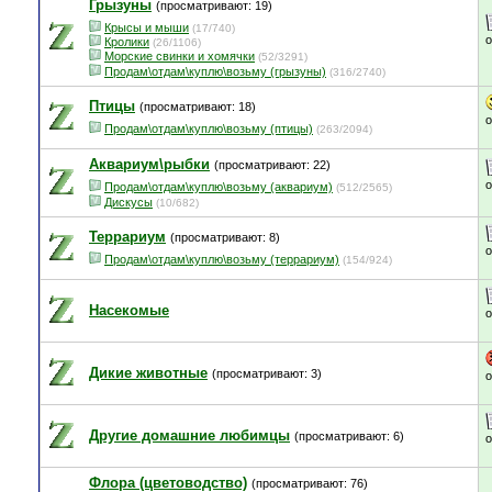
Грызуны
(просматривают: 19)
Крысы и мыши
(17/740)
Кролики
(26/1106)
Морские свинки и хомячки
(52/3291)
Продам\отдам\куплю\возьму (грызуны)
(316/2740)
Птицы
(просматривают: 18)
Продам\отдам\куплю\возьму (птицы)
(263/2094)
Аквариум\рыбки
(просматривают: 22)
Продам\отдам\куплю\возьму (аквариум)
(512/2565)
Дискусы
(10/682)
Террариум
(просматривают: 8)
Продам\отдам\куплю\возьму (террариум)
(154/924)
Насекомые
Дикие животные
(просматривают: 3)
Другие домашние любимцы
(просматривают: 6)
Флора (цветоводство)
(просматривают: 76)