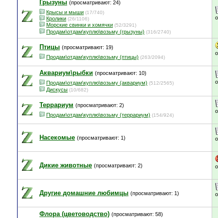
Грызуны
(просматривают: 24)
Крысы и мыши
(17/740)
Кролики
(26/1106)
Морские свинки и хомячки
(52/3291)
Продам\отдам\куплю\возьму (грызуны)
(316/2740)
Птицы
(просматривают: 19)
Продам\отдам\куплю\возьму (птицы)
(263/2094)
Аквариум\рыбки
(просматривают: 10)
Продам\отдам\куплю\возьму (аквариум)
(512/2565)
Дискусы
(10/682)
Террариум
(просматривают: 2)
Продам\отдам\куплю\возьму (террариум)
(154/924)
Насекомые
(просматривают: 1)
Дикие животные
(просматривают: 2)
Другие домашние любимцы
(просматривают: 1)
Флора (цветоводство)
(просматривают: 58)