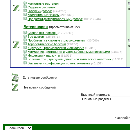
Комнатные растения
Садовые растения
Галереи (флора)
(42/4740)
Коллективные заказы
(20/2563)
Продам\отдам\куплю\возьму (флора)
(812/12946)
Ветеринария
(просматривают: 22)
Скорая вет. помощь
(172/1748)
Зоо доктор
(126/1571)
Проблемы связанные с размножением.
(30/600)
Терапевтические болезни
(25/250)
Хирургия , травматология и онкология
(30/316)
Кормление, диетология и уход за больными питомцами
(34/497)
Инфекции и паразиты
(31/551)
Болезни птиц, грызунов, диких и экзотических животных
(13/118)
Выставки и конференции по вет. тематике
(40/157)
Есть новые сообщения
Нет новых сообщений
Быстрый переход
Часовой 