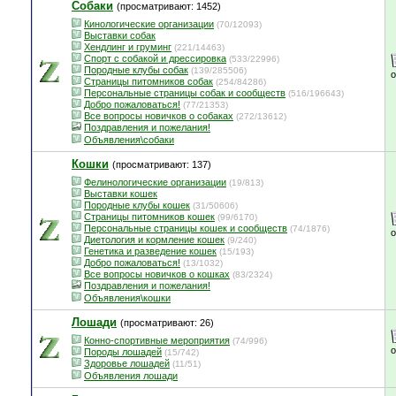
Собаки
(просматривают: 1452)
Кинологические организации
(70/12093)
Выставки собак
Хендлинг и груминг
(221/14463)
Спорт с собакой и дрессировка
(533/22996)
Породные клубы собак
(139/285506)
Страницы питомников собак
(254/84286)
Персональные страницы собак и сообществ
(516/196643)
Добро пожаловаться!
(77/21353)
Все вопросы новичков о собаках
(272/13612)
Поздравления и пожелания!
Объявления\собаки
Кошки
(просматривают: 137)
Фелинологические организации
(19/813)
Выставки кошек
Породные клубы кошек
(31/50606)
Страницы питомников кошек
(99/6170)
Персональные страницы кошек и сообществ
(74/1876)
Диетология и кормление кошек
(9/240)
Генетика и разведение кошек
(15/193)
Добро пожаловаться!
(13/1032)
Все вопросы новичков о кошках
(83/2324)
Поздравления и пожелания!
Объявления\кошки
Лошади
(просматривают: 26)
Конно-спортивные мероприятия
(74/996)
Породы лошадей
(15/742)
Здоровье лошадей
(11/51)
Объявления лошади