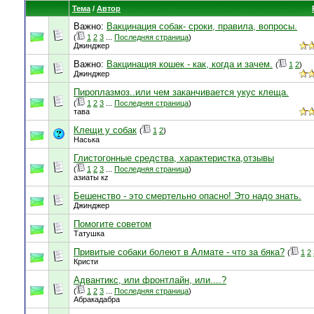
Тема
/
Автор
Важно:
Вакцинация собак- сроки, правила, вопросы.
(
1
2
3
...
Последняя страница
)
Джинджер
Важно:
Вакцинация кошек - как, когда и зачем.
(
1
2
)
Джинджер
Пироплазмоз..или чем заканчивается укус клеща.
(
1
2
3
...
Последняя страница
)
тава
Клещи у собак
(
1
2
)
Наська
Глистогонные средства, характеристка,отзывы
(
1
2
3
...
Последняя страница
)
азиаты кz
Бешенство - это смертельно опасно! Это надо знать.
Джинджер
Помогите советом
Татушка
Привитые собаки болеют в Алмате - что за бяка?
(
1
2
Кристи
Адвантикс, или фронтлайн, или....?
(
1
2
3
...
Последняя страница
)
Абракадабра