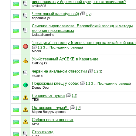
пироплазмоз у беременной суки, кто сталкивался?
amika805
Чесоточный клещ(ушной)
(
1
2
)
вероника ук
Лечение пироплазмоза. Европейский взгляд и методы
лечения пироплазмоза
UsladaKaterine
"прыщики" на теле у 5 месячного щенка китайской хохл
(
1
2
3
...
Последняя страница
)
Maoki
Убийственный АУСЕКЕ в Караганде
CatDog.kz
черви на анальном отверстии
(
1
2
3
)
mizgira
Подкожный клещ у собак
(
1
2
3
...
Последняя страница
)
Doggy Dog
Лечение от чумки
(
1
2
)
ТВЖ
Осторожно - чума!!!
(
1
2
)
Мария Владимировна
Собака рвет и поносит
Kima
Стронгхолд