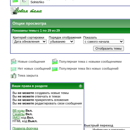
Solnishko
Опции просмотра
Показаны темы с 1 по 29 из 29
Критерий сортировки
Порядок отображения
Показать
Новые сообщения
Популярная тема с новыми сообщениями
Нет новых сообщений
Популярная тема без новых сообщений
Тема закрыта
Ваши права в разделе
Вы
не можете
создавать новые темы
Вы
не можете
отвечать в темах
Вы
не можете
прикреплять вложения
Вы
не можете
редактировать свои сообщения
BB коды
Вкл.
Смайлы
Вкл.
[IMG]
код
Вкл.
HTML код
Выкл.
Быстрый переход
Правила форума