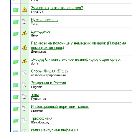
Luda
Эхинококк, кто сталкивался?
Lana777
Нужна помощь
Yura
Демодекоз
Лёля
Расчесы на пояснице у немецких овчарок (Пиодерма
немецких овчарок)
Джинджер
Экоцид С - коиплексное дезинфицирующее ср-во.
dorfa
Споры Лишая
(
1
2
)
незарегистрированный
Эпидемия в России
Eugenie
-озы
Пушистик
Инфекционный перитонит кошек
сталкер
Трихофития.
ЖеняBorzoy
калицивирусная инфекция