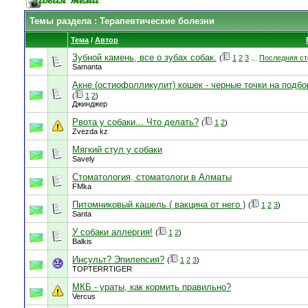
Темы раздела
: Терапевтические болезни
Тема
/
Автор
Зубной камень, все о зубах собак.
(
1
2
3
...
Последняя ст
Samanta
Акне (остиофолликулит) кошек - черные точки на подб
(
1
2
)
Джинджер
Рвота у собаки... Что делать?
(
1
2
)
Zvezda kz
Мягкий стул у собаки
Savely
Стоматология, стоматологи в Алматы
FMka
Питомниковый кашель ( вакцина от него )
(
1
2
3
)
Santa
У собаки аллергия!
(
1
2
)
Balkis
Инсульт? Эпилепсия?
(
1
2
3
)
TOPTERRTIGER
МКБ - ураты, как кормить правильно?
Vercus