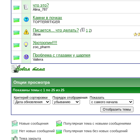
что это?
Alina_787
Камни в почках
TOPTERRTIGER
Писается... что делать?
(
1
2
)
Лёля
Уротропин!!!!
zoo_pharm
Проблема с глазами у шарпея
Valtera
Опции просмотра
Показаны темы с 1 по 25 из 25
Критерий сортировки
Порядок отображения
Показать
Новые сообщения
Популярная тема с новыми сообщениями
Нет новых сообщений
Популярная тема без новых сообщений
Тема закрыта