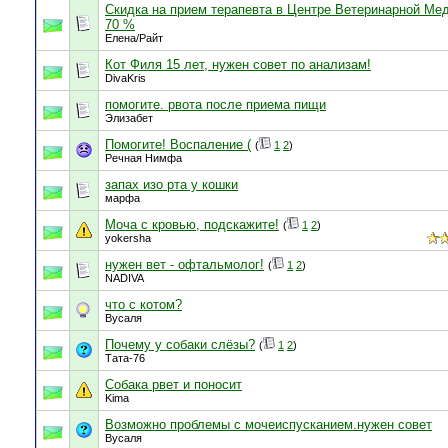
Скидка на прием терапевта в Центре Ветеринарной Ме
70 %
Елена/Райт
Кот Филя 15 лет, нужен совет по анализам!
DivaKris
помогите. рвота после приема пищи
Элизабет
Помогите! Воспаление (
(
1
2
)
Речная Нимфа
запах изо рта у кошки
марфа
Моча с кровью, подскажите!
(
1
2
)
yokersha
нужен вет - офтальмолог!
(
1
2
)
NADIVA
что с котом?
Вусаля
Почему у собаки слёзы?
(
1
2
)
Тата-76
Собака рвет и поносит
Kima
Возможно проблемы с мочеиспусканием.нужен совет
Вусаля