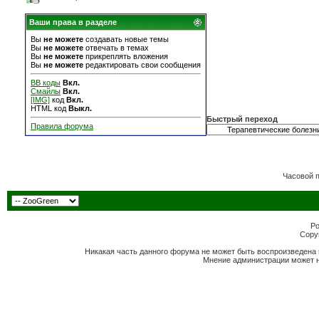
Ваши права в разделе
Вы
не можете
создавать новые темы
Вы
не можете
отвечать в темах
Вы
не можете
прикреплять вложения
Вы
не можете
редактировать свои сообщения
BB коды
Вкл.
Смайлы
Вкл.
[IMG]
код
Вкл.
HTML код
Выкл.
Быстрый переход
Правила форума
Часовой 
Po
Copyr
Никакая часть данного форума не может быть воспроизведена 
Мнение администрации может н