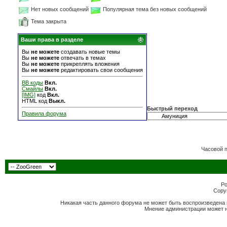
Нет новых сообщений
Популярная тема без новых сообщений
Тема закрыта
Ваши права в разделе
Вы
не можете
создавать новые темы
Вы
не можете
отвечать в темах
Вы
не можете
прикреплять вложения
Вы
не можете
редактировать свои сообщения
BB коды
Вкл.
Смайлы
Вкл.
[IMG]
код
Вкл.
HTML код
Выкл.
Быстрый переход
Правила форума
Часовой 
Po
Copyr
Никакая часть данного форума не может быть воспроизведена 
Мнение администрации может н