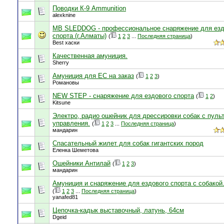
Поводки К-9 Ammunition
alexknine
MB SLEDDOG - профессиональное снаряжение для езд
спорта (г.Алматы)
(
1
2
3
...
Последняя страница
)
Best хаски
Качественная амуниция.
Sherry
Амуниция для ЕС на заказ
(
1
2
3
)
Романовы
NEW STEP - снаряжение для ездового спорта
(
1
2
)
Kitsune
Электро, радио ошейник для дрессировки собак с пуль
управления.
(
1
2
3
...
Последняя страница
)
мандарин
Спасательный жилет для собак гигантских пород
Еленка Шеметова
Ошейники Антилай
(
1
2
3
)
мандарин
Амуниция и снаряжение для ездового спорта с собакой
(
1
2
3
...
Последняя страница
)
yanafed81
Цепочка-кадык выставочный, латунь, 64см
Dgeid