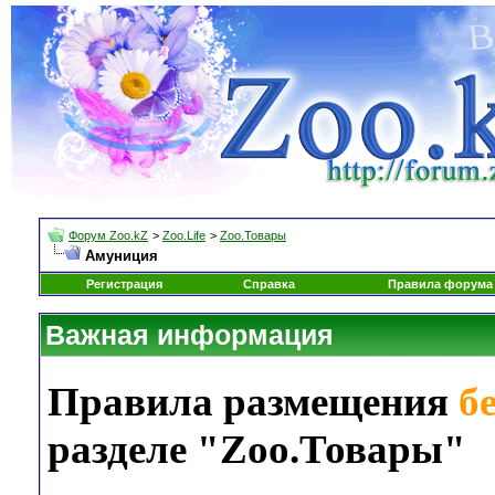
Форум Zoo.kZ
>
Zoo.Life
>
Zoo.Товары
Амуниция
Регистрация
Справка
Правила форума
Важная информация
Правила размещения
б
разделе "Zoo.Товары"