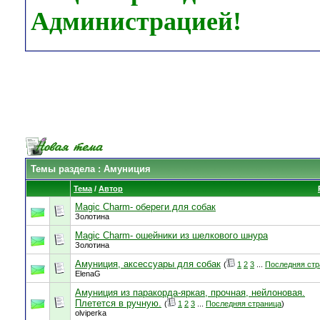
Администрацией!
Темы раздела
: Амуниция
Тема
/
Автор
Magic Charm- обереги для собак
Золотина
Magic Charm- ошейники из шелкового шнура
Золотина
Амуниция, аксессуары для собак
(
1
2
3
...
Последняя стр
ElenaG
Амуниция из паракорда-яркая, прочная, нейлоновая.
Плетется в ручную.
(
1
2
3
...
Последняя страница
)
olviperka