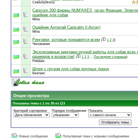
CelebrityBrend
Canicom 200 фирмы NUM'AXES, пр-во Франция. Электр
ошейник для собак
Mirta
Ошейник Антилай Canicalm (г.Актау)
Mirta
Ринговки, которые понравятся всем
(
1
2
3
)
Чихомания
Эксклюзивные ринговки ручной работы для собак всех 
размеров и возрастов!
(
1
2
3
...
Последняя страница
)
РиШШа
Шлея с грузом для собак крупных пород
Беатрис
Опции просмотра
Показаны темы с 1 по 30 из 113
Критерий сортировки
Порядок отображения
Показать
Новые сообщения
Популярная тема с новыми сообщениями