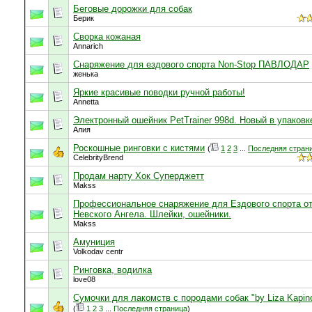
Беговые дорожки для собак
Берик
Сворка кожаная
Annarich
Снаряжение для ездового спорта Non-Stop ПАВЛОДАР
женька
Яркие красивые поводки ручной работы!
Annetta
Электронный ошейник PetTrainer 998d. Новый в упаковк
Алия
Роскошные ринговки с кистями
(
1
2
3
...
Последняя стран
CelebrityBrend
Продам нарту Хок Суперджетт
Makss
Профессиональное снаряжение для Ездового спорта о
Невского Ангела. Шлейки, ошейники.
Makss
Амуниция
Volkodav centr
Ринговка, водилка
love08
Сумочки для лакомств с породами собак "by Liza Kapin
(
1
2
3
...
Последняя страница
)