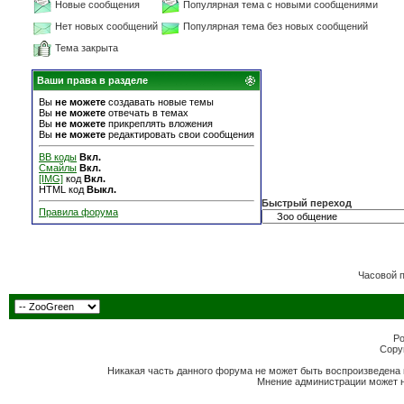
Новые сообщения
Популярная тема с новыми сообщениями
Нет новых сообщений
Популярная тема без новых сообщений
Тема закрыта
Ваши права в разделе
Вы
не можете
создавать новые темы
Вы
не можете
отвечать в темах
Вы
не можете
прикреплять вложения
Вы
не можете
редактировать свои сообщения
BB коды
Вкл.
Смайлы
Вкл.
[IMG]
код
Вкл.
HTML код
Выкл.
Быстрый переход
Правила форума
Часовой 
Po
Copyr
Никакая часть данного форума не может быть воспроизведена 
Мнение администрации может н