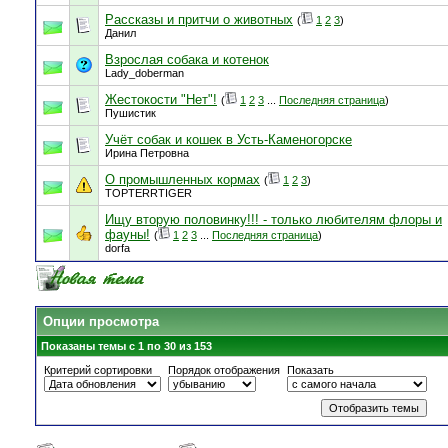
Рассказы и притчи о животных
(
1
2
3
)
Данил
Взрослая собака и котенок
Lady_doberman
Жестокости "Нет"!
(
1
2
3
...
Последняя страница
)
Пушистик
Учёт собак и кошек в Усть-Каменогорске
Ирина Петровна
О промышленных кормах
(
1
2
3
)
TOPTERRTIGER
Ищу вторую половинку!!! - только любителям флоры и
фауны!
(
1
2
3
...
Последняя страница
)
dorfa
Опции просмотра
Показаны темы с 1 по 30 из 153
Критерий сортировки
Порядок отображения
Показать