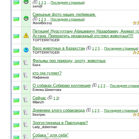
(
1
2
3
...
Последняя страница
)
sem@
Смешные фото наших любимцев.
(
1
2
3
...
Последняя страница
)
ЖеняBorzoy
Петиция! Нурсултану Абишевичу Назарбаеву, Акимат г
Астана: Прекратить незаконный отстрел животных!!!!
TOPTERRTIGER
Ввоз животных в Казахстан
(
1
2
3
...
Последняя страница
)
TOPTERRTIGER
Фильмы про природу, охоту, животных
Баха
кто где гуляет?
Нафанька
О собаках.Собираю коллекция
(
1
2
3
...
Последняя стран
Еленка Шеметова
Сейчас
(
1
2
)
Milanzh
Дневники злого собаковода
(
1
2
3
...
Последняя страница
)
Беатрис
Зоогостинница в Павлодаре?
Lady_doberman
Собака " для себя"