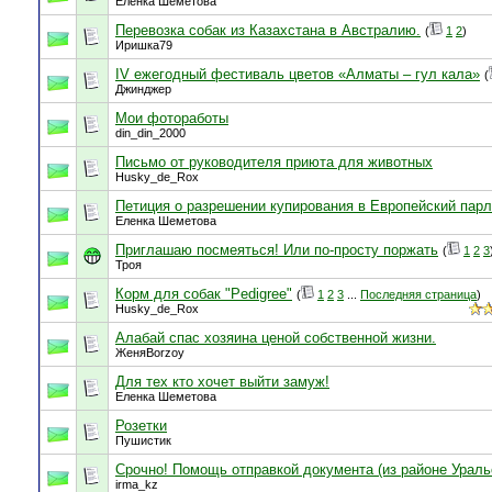
Еленка Шеметова
Перевозка собак из Казахстана в Австралию.
(
1
2
)
Иришка79
IV ежегодный фестиваль цветов «Алматы – гул кала»
(
Джинджер
Мои фотоработы
din_din_2000
Письмо от руководителя приюта для животных
Husky_de_Rox
Петиция о разрешении купирования в Европейский парл
Еленка Шеметова
Приглашаю посмеяться! Или по-просту поржать
(
1
2
3
Троя
Корм для собак "Pedigree"
(
1
2
3
...
Последняя страница
)
Husky_de_Rox
Алабай спас хозяина ценой собственной жизни.
ЖеняBorzoy
Для тех кто хочет выйти замуж!
Еленка Шеметова
Розетки
Пушистик
Срочно! Помощь отправкой документа (из районе Ураль
irma_kz