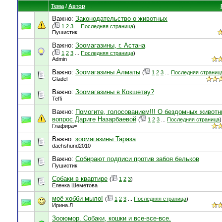
Тема
/
Автор
Важно:
Законодательство о животных
(
1
2
3
...
Последняя страница
)
Пушистик
Важно:
Зоомагазины, г. Астана
(
1
2
3
...
Последняя страница
)
Admin
Важно:
Зоомагазины Алматы
(
1
2
3
...
Последняя страниц
Gladel
Важно:
Зoомагазины в Кокшетау?
Teffi
Важно:
Помогите, голосованием!!! О бездомных животн
вопрос Дариге Назарбаевой
(
1
2
3
...
Последняя страница
)
Глафира=
Важно:
зоомагазины Тараза
dachshund2010
Важно:
Собирают подписи против забоя бельков
Пушистик
Собаки в квартире
(
1
2
3
)
Еленка Шеметова
моё хобби мыло!
(
1
2
3
...
Последняя страница
)
Ирина.Л
Зооюмор. Собаки, кошки и все-все-все.