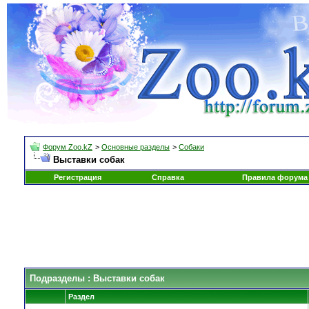
Форум Zoo.kZ
>
Основные разделы
>
Собаки
Выставки собак
Регистрация
Справка
Правила форума
Подразделы
: Выставки собак
Раздел