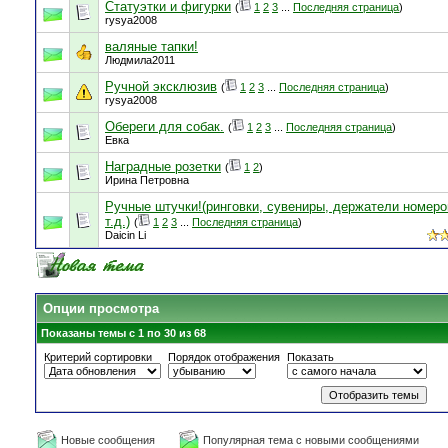
Статуэтки и фигурки
(
1
2
3
...
Последняя страница
)
rysya2008
валяные тапки!
Людмила2011
Ручной эксклюзив
(
1
2
3
...
Последняя страница
)
rysya2008
Обереги для собак.
(
1
2
3
...
Последняя страница
)
Евка
Наградные розетки
(
1
2
)
Ирина Петровна
Ручные штучки!(ринговки, сувениры, держатели номеро
т.д.)
(
1
2
3
...
Последняя страница
)
Daicin Li
Опции просмотра
Показаны темы с 1 по 30 из 68
Критерий сортировки
Порядок отображения
Показать
Новые сообщения
Популярная тема с новыми сообщениями