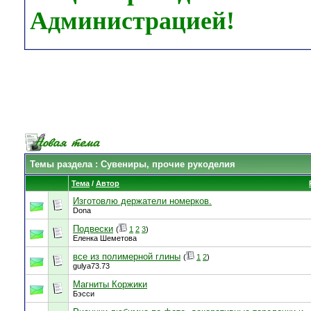
Администрацией!
Темы раздела
: Сувениры, прочие рукоделия
Тема
/
Автор
Изготовлю держатели номерков.
Dona
Подвески
(
1
2
3
)
Еленка Шеметова
все из полимерной глины
(
1
2
)
gulya73.73
Магниты Коржики
Бэсси