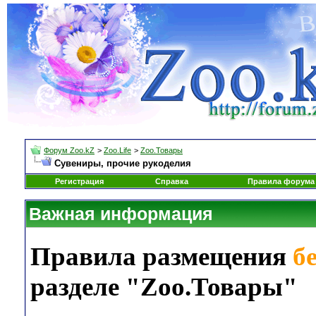
Форум Zoo.kZ
>
Zoo.Life
>
Zoo.Товары
Сувениры, прочие рукоделия
Регистрация
Справка
Правила форума
Важная информация
Правила размещения
б
разделе "Zoo.Товары"