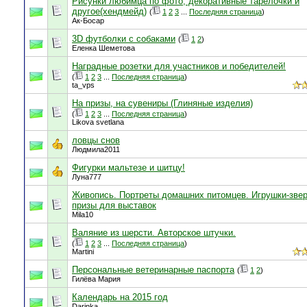
Рисунки любимца по фото, декоративные тарелочки и
другое(хендмейд)
(
1
2
3
...
Последняя страница
)
Ак-Босар
3D футболки с собаками
(
1
2
)
Еленка Шеметова
Наградные розетки для участников и победителей!
(
1
2
3
...
Последняя страница
)
ta_vps
На призы, на сувениры (Глиняные изделия)
(
1
2
3
...
Последняя страница
)
Likova svetlana
ловцы снов
Людмила2011
Фигурки мальтезе и шитцу!
Луна777
Живопись. Портреты домашних питомцев. Игрушки-зве
призы для выставок
Mila10
Валяние из шерсти. Авторское штучки.
(
1
2
3
...
Последняя страница
)
Martini
Персональные ветеринарные паспорта
(
1
2
)
Гилёва Мария
Календарь на 2015 год
Darinka