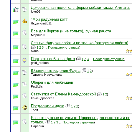
Декоративная полочка в форме собаки-таксы. Алматы.
love08
"Мой радужный кот!"
Людмила2011
Все для йорков (и не только), ручная работа
Марина Ш.
Лепные фигурки собак и не только (авторская работа)
(
1
2
3
...
Последняя страница
)
olana
Портреты собак по фото
(
1
2
3
...
Последняя страница
)
gold_drakon
Ювелирные изделия Фауна
(
1
2
)
Татьяна Насущнова
Обереги для любимцев
РиШШа
Статуэтки от Елены Камендровской
(
1
2
)
Камендровская
Предложили идею
(
1
2
3
)
Троя
Разные нужные штучки от Царевны ,для выставки и не
только.
(
1
2
3
...
Последняя страница
)
Царевна