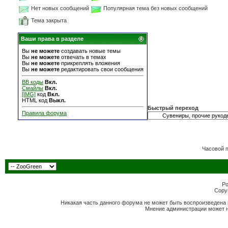
Нет новых сообщений
Популярная тема без новых сообщений
Тема закрыта
Ваши права в разделе
Вы
не можете
создавать новые темы
Вы
не можете
отвечать в темах
Вы
не можете
прикреплять вложения
Вы
не можете
редактировать свои сообщения
BB коды
Вкл.
Смайлы
Вкл.
[IMG]
код
Вкл.
HTML код
Выкл.
Быстрый переход
Правила форума
Часовой 
Po
Copyr
Никакая часть данного форума не может быть воспроизведена 
Мнение администрации может н