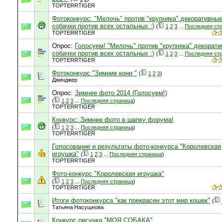
TOPTERRTIGER
Фотоконкурс: "Мелочь" против "крупняка" декоративны
собачки против всех остальных :)
(
1
2
3
...
Последняя ст
TOPTERRTIGER
Опрос:
Голосуем! "Мелочь" против "крупняка" декорат
собачки против всех остальных :)
(
1
2
3
...
Последняя ст
TOPTERRTIGER
Фотоконкурс "Зимние кони "
(
1
2
3
)
Джинджер
Опрос:
Зимнее фото 2014 (Голосуем!)
(
1
2
3
...
Последняя страница
)
TOPTERRTIGER
Конкурс: Зимнее фото в шапку форума!
(
1
2
3
...
Последняя страница
)
TOPTERRTIGER
Голосование и результаты фото-конкурса "Королевская
игрушка"
(
1
2
3
...
Последняя страница
)
TOPTERRTIGER
Фото-конкурс "Королевская игрушка"
(
1
2
3
...
Последняя страница
)
TOPTERRTIGER
Итоги фотоконкурса "как прекрасен этот мир кошек"
(
Татьяна Насущнова
Конкурс рисунка "МОЯ СОБАКА"