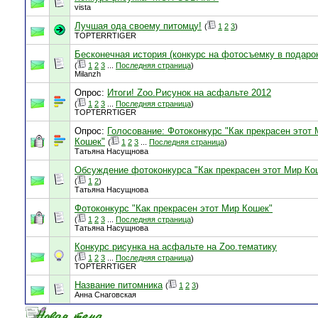
vista
Лучшая ода своему питомцу!
(
1
2
3
)
TOPTERRTIGER
Бесконечная история (конкурс на фотосъемку в подаро
(
1
2
3
...
Последняя страница
)
Milanzh
Опрос:
Итоги! Zoo.Рисунок на асфальте 2012
(
1
2
3
...
Последняя страница
)
TOPTERRTIGER
Опрос:
Голосование: Фотоконкурс "Как прекрасен этот
Кошек"
(
1
2
3
...
Последняя страница
)
Татьяна Насущнова
Обсуждение фотоконкурса "Как прекрасен этот Мир Ко
(
1
2
)
Татьяна Насущнова
Фотоконкурс "Как прекрасен этот Мир Кошек"
(
1
2
3
...
Последняя страница
)
Татьяна Насущнова
Конкурс рисунка на асфальте на Zoo.тематику
(
1
2
3
...
Последняя страница
)
TOPTERRTIGER
Название питомника
(
1
2
3
)
Анна Снаговская