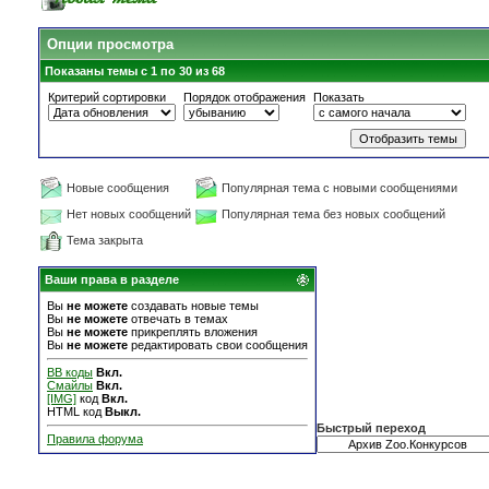
Опции просмотра
Показаны темы с 1 по 30 из 68
Критерий сортировки
Порядок отображения
Показать
Новые сообщения
Популярная тема с новыми сообщениями
Нет новых сообщений
Популярная тема без новых сообщений
Тема закрыта
Ваши права в разделе
Вы
не можете
создавать новые темы
Вы
не можете
отвечать в темах
Вы
не можете
прикреплять вложения
Вы
не можете
редактировать свои сообщения
BB коды
Вкл.
Смайлы
Вкл.
[IMG]
код
Вкл.
HTML код
Выкл.
Быстрый переход
Правила форума