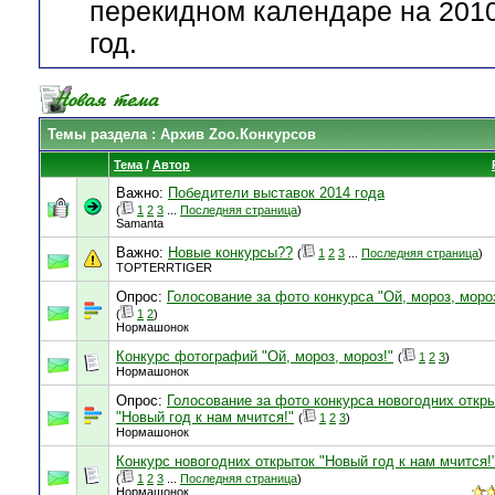
перекидном календаре на 201
год.
Темы раздела
: Архив Zoo.Конкурсов
Тема
/
Автор
Важно:
Победители выставок 2014 года
(
1
2
3
...
Последняя страница
)
Samanta
Важно:
Новые конкурсы??
(
1
2
3
...
Последняя страница
)
TOPTERRTIGER
Опрос:
Голосование за фото конкурса "Ой, мороз, моро
(
1
2
)
Нормашонок
Конкурс фотографий "Ой, мороз, мороз!"
(
1
2
3
)
Нормашонок
Опрос:
Голосование за фото конкурса новогодних откр
"Новый год к нам мчится!"
(
1
2
3
)
Нормашонок
Конкурс новогодних открыток "Новый год к нам мчится!
(
1
2
3
...
Последняя страница
)
Нормашонок