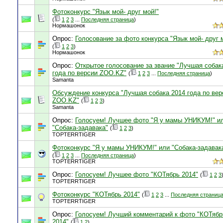
Фотоконкурс "Язык мой- друг мой!"
(
1
2
3
...
Последняя страница
)
Нормашонок
Опрос:
Голосование за фото конкурса "Язык мой- друг 
(
1
2
3
)
Нормашонок
Опрос:
Открытое голосование за звание "Лучшая собак
года по версии ZOO.KZ"
(
1
2
3
...
Последняя страница
)
Samanta
Обсуждение конкурса "Лучшая собака 2014 года по вер
ZOO.KZ"
(
1
2
3
)
Samanta
Опрос:
Голосуем! Лучшее фото "Я у мамы УНИКУМ!" и
"Собака-задавака"
(
1
2
3
)
TOPTERRTIGER
Фотоконкурс "Я у мамы УНИКУМ!" или "Собака-задавак
(
1
2
3
...
Последняя страница
)
TOPTERRTIGER
Опрос:
Голосуем! Лучшее фото "КОТябрь 2014"
(
1
2
3
TOPTERRTIGER
Фотоконкурс "КОТябрь 2014"
(
1
2
3
...
Последняя страниц
TOPTERRTIGER
Опрос:
Голосуем! Лучший комментарий к фото "КОТябр
2014"
(
1
2
)