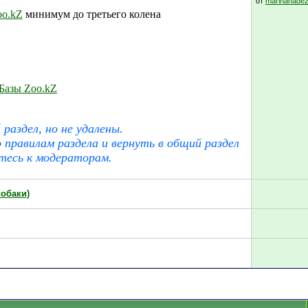
от
marinanadez
oo.kZ
минимум до третьего колена
 Базы Zoo.kZ
раздел, но не удалены.
правилам раздела и вернуть в общий раздел
тесь к модераторам.
собаки)