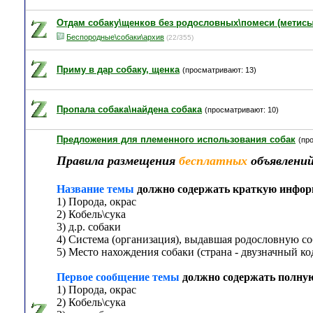
Отдам собаку\щенков без родословных\помеси (метис
Беспородные\собаки\архив
(22/355)
Приму в дар собаку, щенка
(просматривают: 13)
Пропала собака\найдена собака
(просматривают: 10)
Предложения для племенного использования собак
(пр
Правила размещения
бесплатных
объявлений
Название темы
должно содержать краткую инфо
1) Порода, окрас
2) Кобель\сука
3) д.р. собаки
4) Система (организация), выдавшая родословную со
5) Место нахождения собаки (страна - двузначный код
Первое сообщение темы
должно содержать полну
1) Порода, окрас
2) Кобель\сука