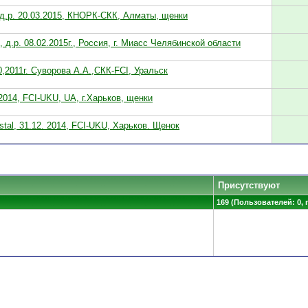
 д.р. 20.03.2015, КНОРК-СКК, Алматы, щенки
I, д.р. 08.02.2015г., Россия, г. Миасс Челябинской области
,2011г. Суворова А.А.,СКК-FCI, Уральск
2.2014, FCI-UKU, UA, г.Харьков, щенки
tal, 31.12. 2014, FCI-UKU, Харьков. Щенок
Присутствуют
169 (Пользователей: 0, 