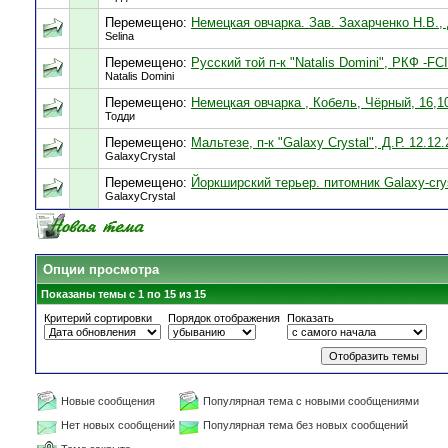
Перемещено:
Немецкая овчарка. Зав. Захарченко Н.В.,
Selina
Перемещено:
Русский той п-к "Natalis Domini", РКФ -FC
Natalis Domini
Перемещено:
Немецкая овчарка , Кобель, Чёрный, 16,10
Тодди
Перемещено:
Мальтезе, п-к "Galaxy Crystal", Д.Р. 12.1
GalaxyCrystal
Перемещено:
Йоркширский терьер. питомник Galaxy-crys
GalaxyCrystal
Опции просмотра
Показаны темы с 1 по 15 из 15
Критерий сортировки
Порядок отображения
Показать
Новые сообщения
Популярная тема с новыми сообщениями
Нет новых сообщений
Популярная тема без новых сообщений