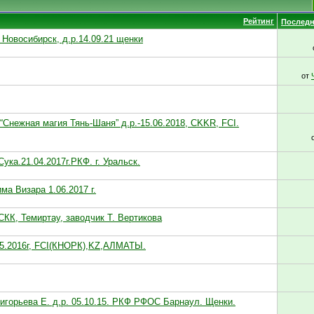
Рейтинг
Последн
, Новосибирск, д.р.14.09.21 щенки
от
“Снежная магия Тянь-Шаня” д.р.-15.06.2018, CKKR, FCI.
ука.21.04.2017г.РКФ. г. Уральск.
а Визара 1.06.2017 г.
КК, Темиртау, заводчик Т. Вертикова
05.2016г, FCI(КНОРК),KZ,АЛМАТЫ.
игорьева Е. д.р. 05.10.15. РКФ РФОС Барнаул. Щенки.