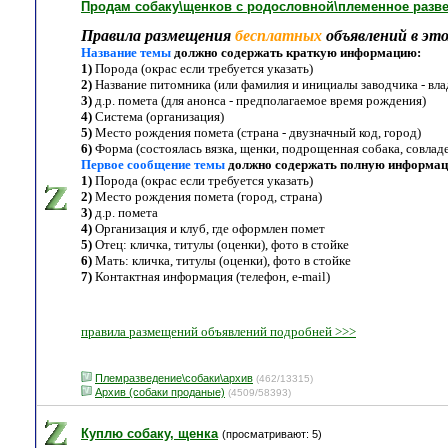
Продам собаку\щенков с родословной\племенное разв
Правила размещения
бесплатных
объявлений в это
Название темы
должно содержать краткую информацию:
1)
Порода (окрас если требуется указать)
2)
Название питомника (или фамилия и инициалы заводчика - вла
3)
д.р. помета (для анонса - предполагаемое время рождения)
4)
Система (организация)
5)
Место рождения помета (страна - двузначный код, город)
6)
Форма (состоялась вязка, щенки, подрощенная собака, совлад
Первое сообщение темы
должно содержать полную информа
1)
Порода (окрас если требуется указать)
2)
Место рождения помета (город, страна)
3)
д.р. помета
4)
Организация и клуб, где оформлен помет
5)
Отец: кличка, титулы (оценки), фото в стойке
6)
Мать: кличка, титулы (оценки), фото в стойке
7)
Контактная информация (телефон, e-mail)
правила размещений объявлений подробней >>>
Племразведение\собаки\архив
(462/13315)
Архив (собаки проданые)
(4509/58393)
Куплю собаку, щенка
(просматривают: 5)