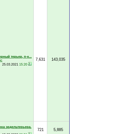
рный терьер, п-к...
7,631
143,035
ос
25.03.2021
15:20
ка эрдельтерьера.
721
5,885