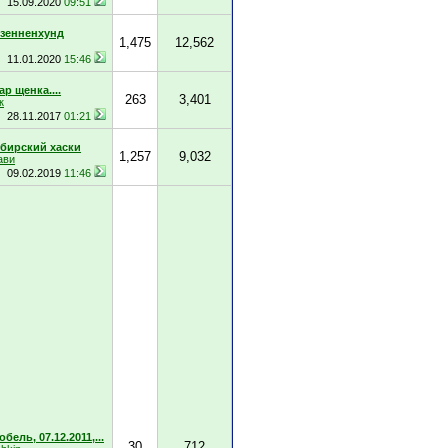
15.09.2020
09:51
 зенненхунд
1,475
12,562
11.01.2020
15:46
р щенка....
263
3,401
к
28.11.2017
01:21
бирский хаски
1,257
9,032
ави
09.02.2019
11:46
бель, 07.12.2011,...
30
712