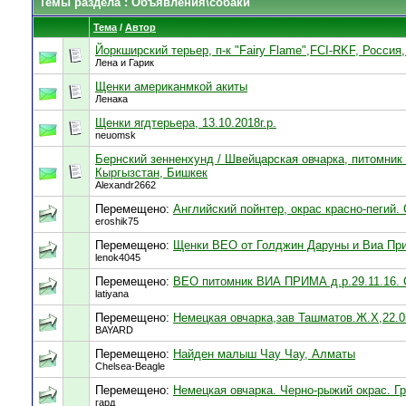
Темы раздела
: Объявления\собаки
Тема
/
Автор
Йоркширский терьер, п-к "Fairy Flame",FCI-RKF, Россия
Лена и Гарик
Щенки американмкой акиты
Ленака
Щенки ягдтерьера, 13.10.2018г.р.
neuomsk
Бернский зенненхунд / Швейцарская овчарка, питомник 
Кыргызстан, Бишкек
Alexandr2662
Перемещено:
Английский пойнтер, окрас красно-пегий. С
eroshik75
Перемещено:
Щенки ВЕО от Голджин Даруны и Виа Прим
lenok4045
Перемещено:
ВЕО питомник ВИА ПРИМА д.р.29.11.16. С
latiyana
Перемещено:
Немецкая овчарка,зав Ташматов.Ж.Х,22.
BAYARD
Перемещено:
Найден малыш Чау Чау, Алматы
Chelsea-Beagle
Перемещено:
Немецкая овчарка. Черно-рыжий окрас. Гр
гард