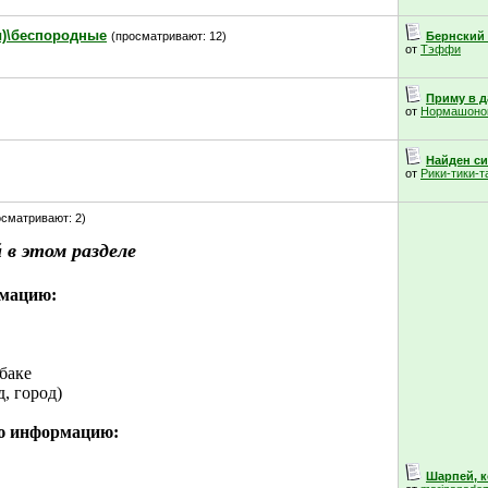
ы)\беспородные
(просматривают: 12)
Бернский
от
Тэффи
Приму в да
от
Нормашоно
Найден си
от
Рики-тики-т
осматривают: 2)
 в этом разделе
рмацию:
баке
, город)
ю информацию:
Шарпей, ко