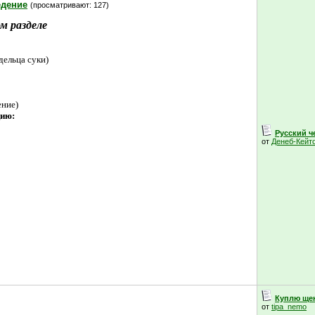
едение
(просматривают: 127)
м разделе
дельца суки)
ение)
цию:
Русский че
от
Денеб-Кейт
Куплю щен
от
tipa_nemo