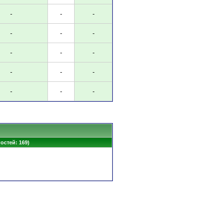
-
-
-
-
-
-
-
-
-
-
-
-
-
-
-
гостей: 169)