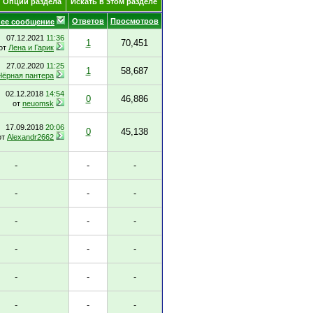
Опции раздела
Искать в этом разделе
Ответов
Просмотров
ее сообщение
07.12.2021
11:36
1
70,451
от
Лена и Гарик
27.02.2020
11:25
1
58,687
Чёрная пантера
02.12.2018
14:54
0
46,886
от
neuomsk
17.09.2018
20:06
0
45,138
от
Alexandr2662
-
-
-
-
-
-
-
-
-
-
-
-
-
-
-
-
-
-