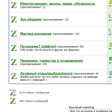
Юриспруденция: законы, права, обязанности.
о
(просматривают: 2)
Зоо общение
(просматривают: 11)
о
Мастера рукоделия
(просматривают: 12)
о
Поговорим? (оффтоп)
(просматривают: 66)
о
Обо всём, что не вошло в другие зоо форумы.
Праздники, торжества и поздравления
о
(просматривают: 13)
Активный отдых\рыбалка\охота
(просматривают: 6)
Флейм для всех тех кто любит активно отдыхать на природе,
о
вместе с природой :)
Есть новые сообщения
Нет новых сообщений
Быстрый переход