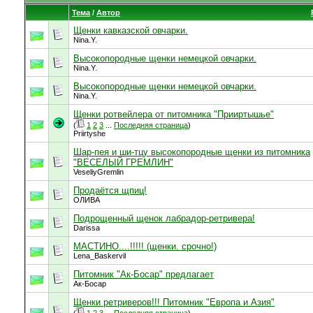
Тема
/
Автор
Щенки кавказской овчарки.
Nina.Y.
Высокопородные щенки немецкой овчарки.
Nina.Y.
Высокопородные щенки немецкой овчарки.
Nina.Y.
Щенки ротвейлера от питомника "Прииртышье"
(
1
2
3
...
Последняя страница
)
Priirtyshe
Шар-пея и ши-тцу высокопородные щенки из питомника
"ВЕСЕЛЫЙ ГРЕМЛИН"
VeseliyGremlin
Продаётся щпиц!
ОЛИВА
Подрощенный щенок лабрадор-ретривера!
Darissa
МАСТИНО....!!!!! (щенки. срочно!)
Lena_Baskervil
Питомник "Ак-Босар" предлагает
Ак-Босар
Щенки ретриверов!!! Питомник "Европа и Азия"