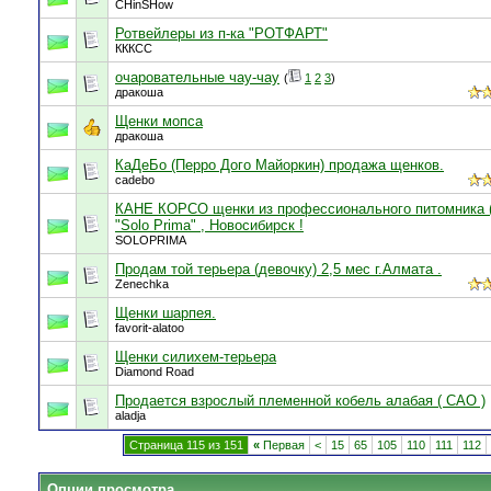
CHinSHow
Ротвейлеры из п-ка "РОТФАРТ"
КККСС
очаровательные чау-чау
(
1
2
3
)
дракоша
Щенки мопса
дракоша
КаДеБо (Перро Дого Майоркин) продажа щенков.
cadebo
КАНЕ КОРСО щенки из профессионального питомника 
"Solo Prima" , Новосибирск !
SOLOPRIMA
Продам той терьера (девочку) 2,5 мес г.Алмата .
Zenechka
Щенки шарпея.
favorit-alatoo
Щенки силихем-терьера
Diamond Road
Продается взрослый племенной кобель алабая ( САО )
aladja
Страница 115 из 151
«
Первая
<
15
65
105
110
111
112
Опции просмотра