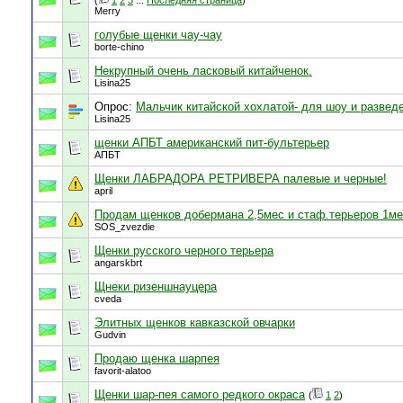
(
1
2
3
...
Последняя страница
)
Merry
голубые щенки чау-чау
borte-chino
Некрупный очень ласковый китайченок.
Lisina25
Опрос:
Мальчик китайской хохлатой- для шоу и развед
Lisina25
щенки АПБТ американский пит-бультерьер
АПБТ
Щенки ЛАБРАДОРА РЕТРИВЕРА палевые и черные!
april
Продам щенков добермана 2,5мес и стаф.терьеров 1м
SOS_zvezdie
Щенки русского черного терьера
angarskbrt
Щнеки ризеншнауцера
cveda
Элитных щенков кавказской овчарки
Gudvin
Продаю щенка шарпея
favorit-alatoo
Щенки шар-пея самого редкого окраса
(
1
2
)