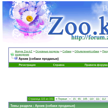
Форум Zoo.kZ
>
Основные разделы
>
Собаки
>
Объявления\собаки
>
Прод
разведение
Архив (собаки проданые)
Регистрация
Справка
Правила форума
Страница 115 из 151
«
Первая
<
15
65
105
110
111
112
Темы раздела
: Архив (собаки проданые)