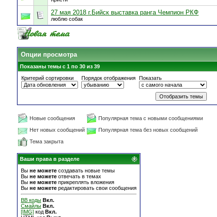
27 мая 2018 г.Бийск выставка ранга Чемпион РКФ
люблю собак
Опции просмотра
Показаны темы с 1 по 30 из 39
Критерий сортировки
Порядок отображения
Показать
Новые сообщения
Популярная тема с новыми сообщениями
Нет новых сообщений
Популярная тема без новых сообщений
Тема закрыта
Ваши права в разделе
Вы
не можете
создавать новые темы
Вы
не можете
отвечать в темах
Вы
не можете
прикреплять вложения
Вы
не можете
редактировать свои сообщения
BB коды
Вкл.
Смайлы
Вкл.
[IMG]
код
Вкл.