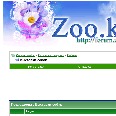
Форум Zoo.kZ
>
Основные разделы
>
Собаки
Выставки собак
Регистрация
Справка
Подразделы
: Выставки собак
Раздел