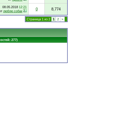
08.05.2018
12:21
0
8,774
от
люблю собак
Страница 1 из 2
1
2
>
гостей: 277)