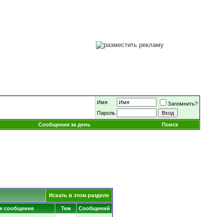
Имя
Запомнить?
Пароль
Сообщения за день
Поиск
Искать в этом разделе
е сообщение
Тем
Сообщений