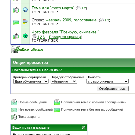
TOPTERRTIGER
Тема для "фото марта"
(
1
2
)
TOPTERRTIGER
Опрос:
Февраль 2009, голосование.
(
1
2
)
TOPTERRTIGER
Фото февраля "Позирую, снимайте!"
(
1
2
3
...
Последняя страница
)
TOPTERRTIGER
Опции просмотра
Показаны темы с 1 по 30 из 32
Критерий сортировки
Порядок отображения
Показать
Новые сообщения
Популярная тема с новыми сообщениями
Нет новых сообщений
Популярная тема без новых сообщений
Тема закрыта
Ваши права в разделе
Вы
не можете
создавать новые темы