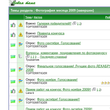
Темы раздела
: Фотография месяца 2009 (завершен)
Тема
/
Автор
Рей
Важно:
Галерея победителей!!
(
1
2
)
TOPTERRTIGER
Важно:
Правила конкурса
TOPTERRTIGER
Опрос:
Фото сентября. Голосование!
TOPTERRTIGER
Вопросы, коментарии, поздравления по фотоконкурсу
(
1
2
3
...
Последняя страница
)
Тушканчик
Опрос:
Финальное голосование! Лучшее фото ДЕКАБР
2009!
TOPTERRTIGER
Опрос:
Фото ноября. Голосование!
TOPTERRTIGER
Прием работ на конкурс Фото ноября 2009!!
(
1
2
)
Lana-k
Опрос:
Фото октября! Голосование!!
TOPTERRTIGER
Прием работ на конкурс Фото октября 2009!!