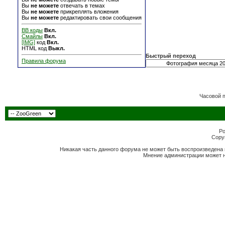
Вы
не можете
отвечать в темах
Вы
не можете
прикреплять вложения
Вы
не можете
редактировать свои сообщения
BB коды
Вкл.
Смайлы
Вкл.
[IMG]
код
Вкл.
HTML код
Выкл.
Быстрый переход
Правила форума
Часовой 
Po
Copyr
Никакая часть данного форума не может быть воспроизведена 
Мнение администрации может н