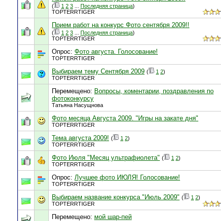
(
1
2
3
...
Последняя страница
)
TOPTERRTIGER
Прием работ на конкурс Фото сентября 2009!!
(
1
2
3
...
Последняя страница
)
TOPTERRTIGER
Опрос:
Фото августа. Голосование!
TOPTERRTIGER
Выбираем тему Сентября 2009
(
1
2
)
TOPTERRTIGER
Перемещено:
Вопросы, коментарии, поздравления по
фотоконкурсу
Татьяна Насущнова
Фото месяца Августа 2009. "Игры на закате дня"
TOPTERRTIGER
Тема августа 2009!
(
1
2
)
TOPTERRTIGER
Фото Июля "Месяц ультрафиолета"
(
1
2
)
TOPTERRTIGER
Опрос:
Лучшее фото ИЮЛЯ! Голосование!
TOPTERRTIGER
Выбираем название конкурса "Июль 2009"
(
1
2
)
TOPTERRTIGER
Перемещено:
мой шар-пей