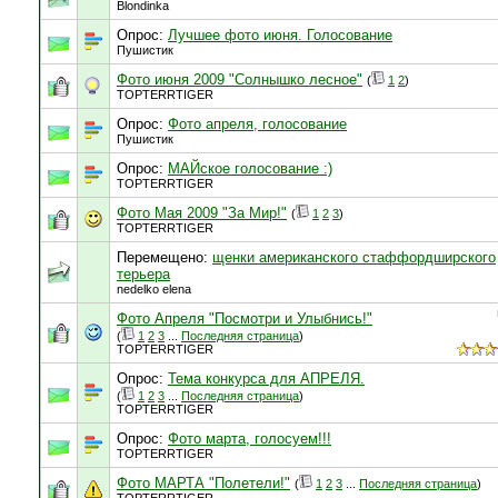
Blondinka
Опрос:
Лучшее фото июня. Голосование
Пушистик
Фото июня 2009 "Солнышко лесное"
(
1
2
)
TOPTERRTIGER
Опрос:
Фото апреля, голосование
Пушистик
Опрос:
МАЙское голосование :)
TOPTERRTIGER
Фото Мая 2009 "За Мир!"
(
1
2
3
)
TOPTERRTIGER
Перемещено:
щенки американского стаффордширского
терьера
nedelko elena
Фото Апреля "Посмотри и Улыбнись!"
(
1
2
3
...
Последняя страница
)
TOPTERRTIGER
Опрос:
Тема конкурса для АПРЕЛЯ.
(
1
2
3
...
Последняя страница
)
TOPTERRTIGER
Опрос:
Фото марта, голосуем!!!
TOPTERRTIGER
Фото МАРТА "Полетели!"
(
1
2
3
...
Последняя страница
)