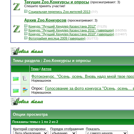
Текущие Zoo.Kонкурсы и опросы
(просматривают: 3)
Спешите принять участие!
Социальная перепись Zoo.жителей 2013
(7/7)
Архив Zoo.Конкурсов
(просматривают: 3)
Конкурс "Лучший Хендлер Казахстана 2012"
(7/125)
Конкурс "Лучший Хендлер Казахстана 2011" (завершен)
(10/253)
Конкурс "Лучший Хендлер Казахстана 2010" (завершен)
(12/407)
Фотография месяца 2009 (завершен)
(31/772)
Темы раздела
: Zoo.Конкурсы и опросы
Тема
/
Автор
Фотоконкурс. "Осень, осень. Вновь надо мной твое проз
Нормашонок
Опрос:
Голосование за фото конкурса "Осень, осень... 
Нормашонок
Опции просмотра
Показаны темы с 1 по 2 из 2
Критерий сортировки
Порядок отображения
Показать