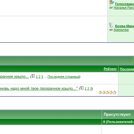
Голосовани
от
Наталья Раг
Боева Мар
от
Аленычка
Рейтинг
Последн
рачное крыло...
(
1
2
3
...
Последняя страница
)
вновь надо мной твое прозрачное крыло..."
(
1
2
3
)
Присутствуют
8 (Пользователей: 