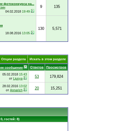
е фотоконкурса на...
9
135
озин
04.02.2018
19:49
ия
130
5,571
18.08.2016
13:05
Опции раздела
Искать в этом разделе
Ответов
Просмотров
ее сообщение
05.02.2018
15:43
53
179,824
от
Ljusya
28.02.2016
13:02
20
15,251
от
Annarich
0, гостей: 8)