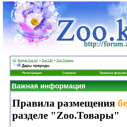
Форум Zoo.kZ
>
Zoo.Life
>
Zoo.Товары
Дары природы
Регистрация
Справка
Правила форума
Важная информация
Правила размещения
б
разделе "Zoo.Товары"