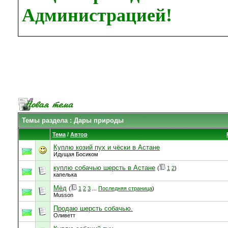
Администрацией!
Темы раздела
: Дары природы
Тема
/
Автор
Куплю козий пух и чёски в Астане
Идущая Босиком
куплю собачью шерсть в Астане
(
1
2
)
капелька
Мёд
(
1
2
3
...
Последняя страница
)
Musson
Продаю шерсть собачью.
Оливетт