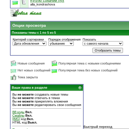
Куплю собачий пух
alla_kondrashova
Опции просмотра
Показаны темы с 1 по 5 из 5
Критерий сортировки
Порядок отображения
Показать
Новые сообщения
Популярная тема с новыми сообщениями
Нет новых сообщений
Популярная тема без новых сообщений
Тема закрыта
Ваши права в разделе
Вы
не можете
создавать новые темы
Вы
не можете
отвечать в темах
Вы
не можете
прикреплять вложения
Вы
не можете
редактировать свои сообщения
BB коды
Вкл.
Смайлы
Вкл.
[IMG]
код
Вкл.
HTML код
Выкл.
Быстрый переход