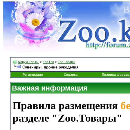
Форум Zoo.kZ
>
Zoo.Life
>
Zoo.Товары
Сувениры, прочие рукоделия
Регистрация
Справка
Правила форума
Важная информация
Правила размещения
б
разделе "Zoo.Товары"