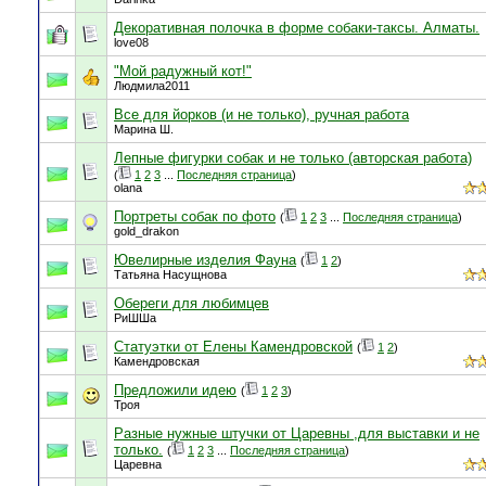
Декоративная полочка в форме собаки-таксы. Алматы.
love08
"Мой радужный кот!"
Людмила2011
Все для йорков (и не только), ручная работа
Марина Ш.
Лепные фигурки собак и не только (авторская работа)
(
1
2
3
...
Последняя страница
)
olana
Портреты собак по фото
(
1
2
3
...
Последняя страница
)
gold_drakon
Ювелирные изделия Фауна
(
1
2
)
Татьяна Насущнова
Обереги для любимцев
РиШШа
Статуэтки от Елены Камендровской
(
1
2
)
Камендровская
Предложили идею
(
1
2
3
)
Троя
Разные нужные штучки от Царевны ,для выставки и не
только.
(
1
2
3
...
Последняя страница
)
Царевна