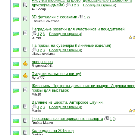
Рисунки любимца по фото, декоративные тарелочки и
другое(хендмейд)
(
1
2
3
...
Последняя страница
)
Ак-Босар
3D футболки с собаками
(
1
2
)
Еленка Шеметова
Наградные розетки для участников и победителей!
(
1
2
3
...
Последняя страница
)
ta_vps
На призы, на сувениры (Глиняные изделия)
(
1
2
3
...
Последняя страница
)
Likova svetlana
ловцы снов
Людмила2011
Фигурки мальтезе и шитцу!
Луна777
Живопись. Портреты домашних питомцев. Игрушки-зве
призы для выставок
Mila10
Валяние из шерсти. Авторское штучки.
(
1
2
3
...
Последняя страница
)
Martini
Персональные ветеринарные паспорта
(
1
2
)
Гилёва Мария
Календарь на 2015 год
Darinka