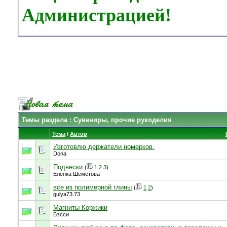
Администрацией!
Темы раздела
: Сувениры, прочие рукоделия
Тема
/
Автор
Изготовлю держатели номерков.
Dona
Подвески
(
1
2
3
)
Еленка Шеметова
все из полимерной глины
(
1
2
)
gulya73.73
Магниты Коржики
Бэсси