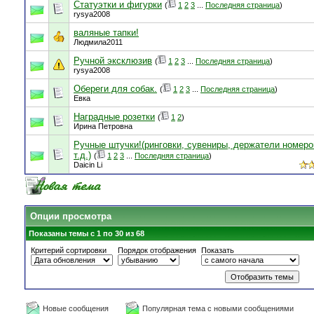
Статуэтки и фигурки
(
1
2
3
...
Последняя страница
)
rysya2008
валяные тапки!
Людмила2011
Ручной эксклюзив
(
1
2
3
...
Последняя страница
)
rysya2008
Обереги для собак.
(
1
2
3
...
Последняя страница
)
Евка
Наградные розетки
(
1
2
)
Ирина Петровна
Ручные штучки!(ринговки, сувениры, держатели номеро
т.д.)
(
1
2
3
...
Последняя страница
)
Daicin Li
Опции просмотра
Показаны темы с 1 по 30 из 68
Критерий сортировки
Порядок отображения
Показать
Новые сообщения
Популярная тема с новыми сообщениями