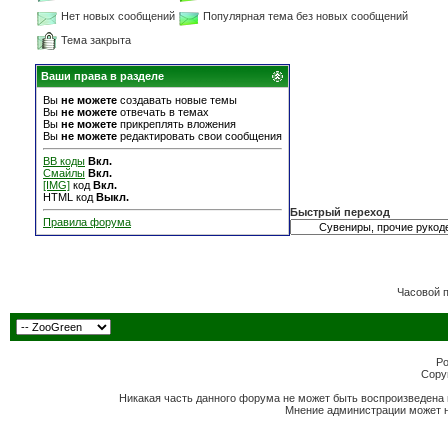
Нет новых сообщений
Популярная тема без новых сообщений
Тема закрыта
Ваши права в разделе
Вы
не можете
создавать новые темы
Вы
не можете
отвечать в темах
Вы
не можете
прикреплять вложения
Вы
не можете
редактировать свои сообщения
BB коды
Вкл.
Смайлы
Вкл.
[IMG]
код
Вкл.
HTML код
Выкл.
Быстрый переход
Правила форума
Часовой 
Po
Copyr
Никакая часть данного форума не может быть воспроизведена 
Мнение администрации может н