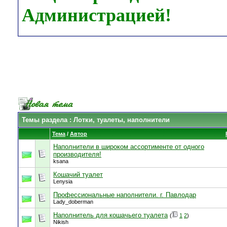
Администрацией!
Темы раздела
: Лотки, туалеты, наполнители
Тема
/
Автор
Наполнители в широком ассортименте от одного
производителя!
ksana
Кошачий туалет
Lenysia
Профессиональные наполнители. г. Павлодар
Lady_doberman
Наполнитель для кошачьего туалета
(
1
2
)
Nikish