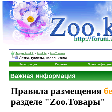
Форум Zoo.kZ
>
Zoo.Life
>
Zoo.Товары
Лотки, туалеты, наполнители
Регистрация
Справка
Правила форума
Важная информация
Правила размещения
б
разделе "Zoo.Товары"