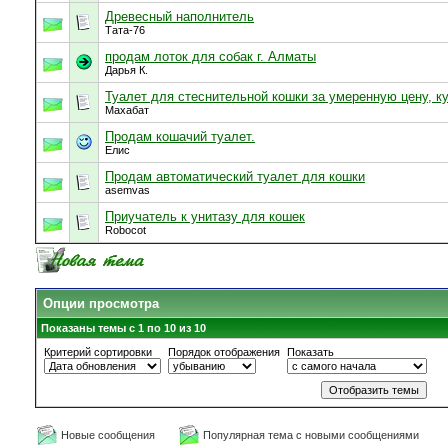
Древесный наполнитель
Тата-76
продам лоток для собак г. Алматы
Дарья К.
Туалет для стеснительной кошки за умеренную цену, к
Махабат
Продам кошачий туалет.
Елис
Продам автоматический туалет для кошки
asemvas
Приучатель к унитазу для кошек
Robocot
Опции просмотра
Показаны темы с 1 по 10 из 10
Критерий сортировки
Порядок отображения
Показать
Новые сообщения
Популярная тема с новыми сообщениями