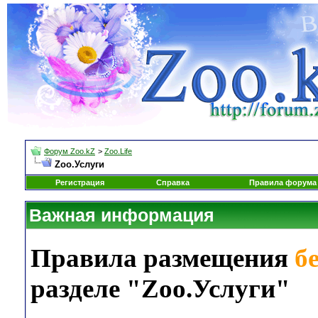
Форум Zoo.kZ
>
Zoo.Life
Zoo.Услуги
Регистрация
Справка
Правила форума
Важная информация
Правила размещения
б
разделе "Zoo.Услуги"