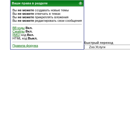
Ваши права в разделе
Вы
не можете
создавать новые темы
Вы
не можете
отвечать в темах
Вы
не можете
прикреплять вложения
Вы
не можете
редактировать свои сообщения
BB коды
Вкл.
Смайлы
Вкл.
[IMG]
код
Вкл.
HTML код
Выкл.
Быстрый переход
Правила форума