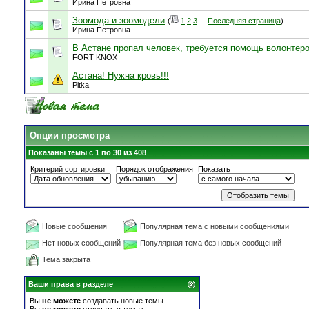
Ирина Петровна
Зоомода и зоомодели
(
1
2
3
...
Последняя страница
)
Ирина Петровна
В Астане пропал человек, требуется помощь волонтеро
FORT KNOX
Астана! Нужна кровь!!!
Pitka
Опции просмотра
Показаны темы с 1 по 30 из 408
Критерий сортировки
Порядок отображения
Показать
Новые сообщения
Популярная тема с новыми сообщениями
Нет новых сообщений
Популярная тема без новых сообщений
Тема закрыта
Ваши права в разделе
Вы
не можете
создавать новые темы