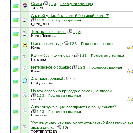
Стихи
(
1
2
3
...
Последняя страница
)
Тата-76
А какой у Вас был самый большой помет?)
(
1
2
3
...
Последняя страница
)
I_love_Richi
Текстильные птицы
(
1
2
3
)
Ирина Петровна
Все о новом годе
(
1
2
3
...
Последняя страница
)
Юнна
Каким был-каким стал)
(
1
2
3
...
Последняя страница
)
Наталья:)
Интересное о собаках
(
1
2
3
...
Последняя страница
)
Юнна
А у меня больше!
(
1
2
)
Husky_de_Rox
На что способна природа с помощью людей…
(
1
2
3
...
Последняя страница
)
irma_kz
А как окружающие реагируют на вашу собаку?
(
1
2
3
...
Последняя страница
)
Пекинесик
Хотите узнать как вам могут отомстить? Достаточно зн
знак зодиака!
(
1
2
)
TOPTERRTIGER