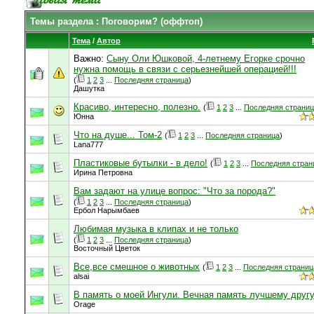
Темы раздела
: Поговорим? (оффтоп)
Тема
/
Автор
Важно:
Сыну Оли Юшковой, 4-летнему Егорке срочно
нужна помощь в связи с серьезнейшей операцией!!!
(
1
2
3
...
Последняя страница
)
Дашутка
Красиво, интересно, полезно.
(
1
2
3
...
Последняя страни
Юнна
Что на душе... Том-2
(
1
2
3
...
Последняя страница
)
Lana777
Пластиковые бутылки - в дело!
(
1
2
3
...
Последняя стран
Ирина Петровна
Вам задают на улице вопрос: "Что за порода?"
(
1
2
3
...
Последняя страница
)
Ербол Нарымбаев
Любимая музыка в клипах и не только
(
1
2
3
...
Последняя страница
)
Восточный Цветок
Все,все смешное о животных
(
1
2
3
...
Последняя страниц
alsai
В память о моей Ингули. Вечная память лучшему другу
Orage