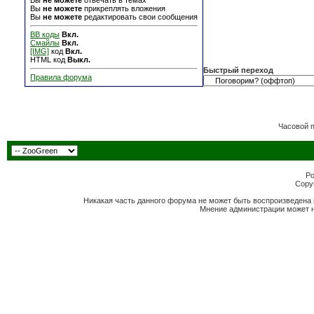
Вы
не можете
отвечать в темах
Вы
не можете
прикреплять вложения
Вы
не можете
редактировать свои сообщения
BB коды
Вкл.
Смайлы
Вкл.
[IMG]
код
Вкл.
HTML код
Выкл.
Быстрый переход
Правила форума
Часовой 
Po
Copyr
Никакая часть данного форума не может быть воспроизведена 
Мнение администрации может н