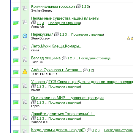
Криминальный гороскоп
(
1
2
3
)
SychevSergey
Необычные существа нашей планеты
(
1
2
3
...
Последняя страница
)
Annarich
Перекусим?
(
1
2
3
...
Последняя страница
)
ЖеняBorzoy
Лето,Мухи,Клещи,Комары...
сены
Взгляд хищника
(
1
2
3
...
Последняя страница
)
Тата-76
Алёна Суханова г. Астана ..
(
1
2
)
TOPTERRTIGER
У корсо ДТС!! Срочно требуется дорогостоящая операци
(
1
2
3
...
Последняя страница
)
vikont
Они ехали на МИР ... ужасная трагедия
(
1
2
3
...
Последняя страница
)
Герка
Давайте делиться "открытиями".!...
(
1
2
3
...
Последняя страница
)
Забава и я
Когда деньги девать некуда)))
(
1
2
3
...
Последняя страни