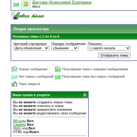
Даутова (Алексеева) Екатерина
Alexs
Опции просмотра
Показаны темы с 1 по 6 из 6
Критерий сортировки
Порядок отображения
Показать
Новые сообщения
Популярная тема с новыми сообщениями
Нет новых сообщений
Популярная тема без новых сообщений
Тема закрыта
Ваши права в разделе
Вы
не можете
создавать новые темы
Вы
не можете
отвечать в темах
Вы
не можете
прикреплять вложения
Вы
не можете
редактировать свои сообщения
BB коды
Вкл.
Смайлы
Вкл.
[IMG]
код
Вкл.
HTML код
Выкл.