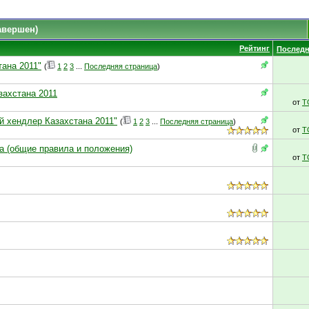
авершен)
Рейтинг
Последн
ана 2011"
(
1
2
3
...
Последняя страница
)
захстана 2011
от
T
й хендлер Казахстана 2011"
(
1
2
3
...
Последняя страница
)
от
T
а (общие правила и положения)
от
T