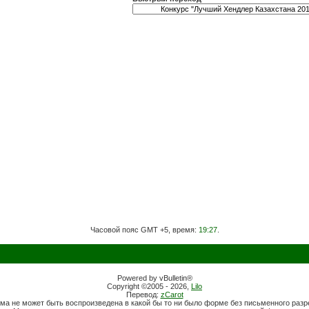
Часовой пояс GMT +5, время:
19:27
.
Powered by vBulletin®
Copyright ©2005 - 2026,
Lilo
Перевод:
zCarot
ма не может быть воспроизведена в какой бы то ни было форме без письменного раз