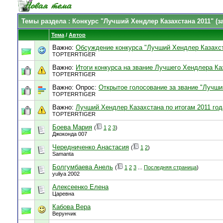
Темы раздела
: Конкурс "Лучший Хендлер Казахстана 2011" (з
Тема
/
Автор
Важно:
Обсуждение конкурса "Лучший Хендлер Казахст
TOPTERRTIGER
Важно:
Итоги конкурса на звание Лучшего Хендлера Ка
TOPTERRTIGER
Важно: Опрос:
Открытое голосование за звание "Лучши
TOPTERRTIGER
Важно:
Лучший Хендлер Казахстана по итогам 2011 год
TOPTERRTIGER
Боева Мария
(
1
2
3
)
Джоконда 007
Чередниченко Анастасия
(
1
2
)
Samanta
Болгумбаева Анель
(
1
2
3
...
Последняя страница
)
yuliya 2002
Алексеенко Елена
Царевна
Кабова Вера
Верунчик