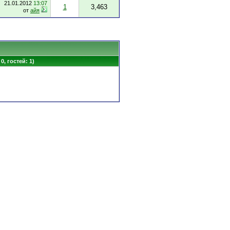
21.01.2012
13:07
1
3,463
от
айя
0, гостей: 1)