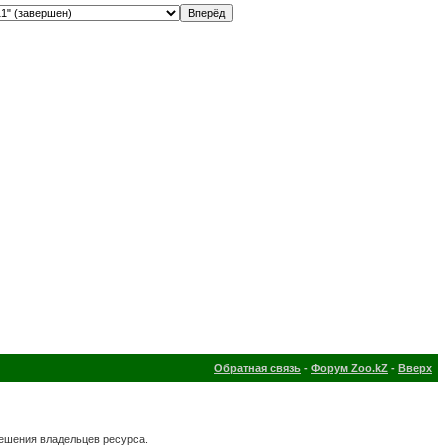
Обратная связь
-
Форум Zoo.kZ
-
Вверх
решения владельцев ресурса.