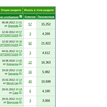
Опции раздела
Искать в этом разделе
Ответов
Просмотров
ее сообщение
06.06.2012
22:51
57
15,252
от
Shantella
12.02.2012
00:57
3
4,269
OPTERRTIGER
12.02.2012
00:39
92
21,822
OPTERRTIGER
04.01.2012
18:13
3
4,612
OPTERRTIGER
18.08.2016
13:05
22
16,363
от
Аленычка
19.02.2012
13:06
16
5,982
от
Samanta
15.02.2012
22:13
40
10,699
от
МегаСтар
29.01.2012
20:18
6
4,190
от
Саке
29.01.2012
15:07
3
3,066
от
Верунчик