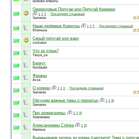
Шлейки Алматы
Ожереловые Попугаи или Попугай Крамера
(
1
2
3
...
Последняя страница
)
Samanta
Наши любимые Кореллы
(
1
2
3
...
Последняя страница
)
Юленька
Серый попугай или жако
cockatoo
Что за птица?
Tanya_ya
Беркут
Nurdaulet
Фазаны
Асха
О кормах
(
1
2
3
...
Последняя страница
)
Samanta
Обсудим важные темы о пернатых
(
1
2
3
)
Samanta
Про зоомагазины.
(
1
2
3
)
Хомомама
Александриец Стёпка
(
1
2
)
Кирюша
Выращиваем зелень из корма (смотрите! Тема о попуга