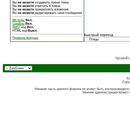
Вы
не можете
создавать новые темы
Вы
не можете
отвечать в темах
Вы
не можете
прикреплять вложения
Вы
не можете
редактировать свои сообщения
BB коды
Вкл.
Смайлы
Вкл.
[IMG]
код
Вкл.
HTML код
Выкл.
Быстрый переход
Правила форума
Часовой 
Po
Copyr
Никакая часть данного форума не может быть воспроизведена 
Мнение администрации может н