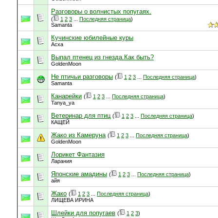
Разговоры о волнистых попугаях.
(
1
2
3
...
Последняя страница
)
Samanta
Кучинские юбилейные куры
Асха
Выпал птенец из гнезда.Как быть?
GoldenMoon
Не птичьи разговоры
(
1
2
3
...
Последняя страница
)
Samanta
Канарейки
(
1
2
3
...
Последняя страница
)
Tanya_ya
Ветеринар для птиц
(
1
2
3
...
Последняя страница
)
КАЩЕЙ
Жако из Камеруна
(
1
2
3
...
Последняя страница
)
GoldenMoon
Лорикет Фантазия
Ларания
Японские амадины
(
1
2
3
...
Последняя страница
)
айя
Жако
(
1
2
3
...
Последняя страница
)
ЛИЩЕВА ИРИНА
Шлейки для попугаев
(
1
2
3
)