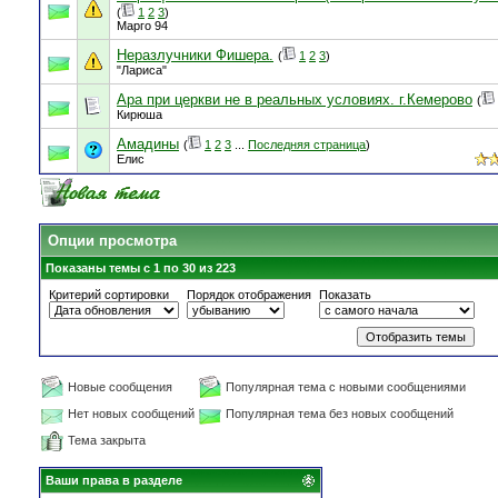
(
1
2
3
)
Марго 94
Неразлучники Фишера.
(
1
2
3
)
"Лариса"
Ара при церкви не в реальных условиях. г.Кемерово
(
Кирюша
Амадины
(
1
2
3
...
Последняя страница
)
Елис
Опции просмотра
Показаны темы с 1 по 30 из 223
Критерий сортировки
Порядок отображения
Показать
Новые сообщения
Популярная тема с новыми сообщениями
Нет новых сообщений
Популярная тема без новых сообщений
Тема закрыта
Ваши права в разделе