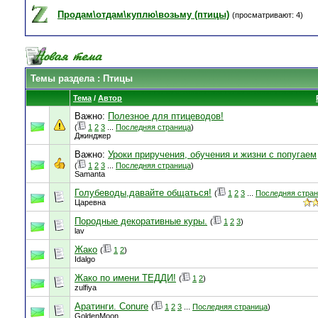
Продам\отдам\куплю\возьму (птицы)
(просматривают: 4)
Темы раздела
: Птицы
Тема
/
Автор
Важно:
Полезное для птицеводов!
(
1
2
3
...
Последняя страница
)
Джинджер
Важно:
Уроки приручения, обучения и жизни с попугаем
(
1
2
3
...
Последняя страница
)
Samanta
Голубеводы,давайте общаться!
(
1
2
3
...
Последняя стра
Царевна
Породные декоративные куры.
(
1
2
3
)
lav
Жако
(
1
2
)
Idalgo
Жако по имени ТЕДДИ!
(
1
2
)
zulfiya
Аратинги. Conure
(
1
2
3
...
Последняя страница
)
GoldenMoon