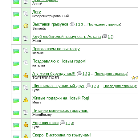
Аягоз*
Дегу
незарегистрированный
Выставки грызунов
(
1
2
3
...
Последняя страница
)
Samanta
Клуб любителей грызунов. г. Астана
(
1
2
)
Женя
Приглашаем на выставку
Феликс
Поздравляю с Новым годом!
наталья
А у меня бурундучек!!!
(
1
2
3
...
Последняя страница
)
TOPTERRTIGER
Шиншилла - пушистый друг
(
1
2
3
...
Последняя страница
)
Гуля
Живые подарки на Новый Год!
Merry
Питание маленьких грызунов.
ЖеняBorzoy
Еще шиншики
(
1
2
3
)
Гуля
Скоро! Викторина по грызунам!