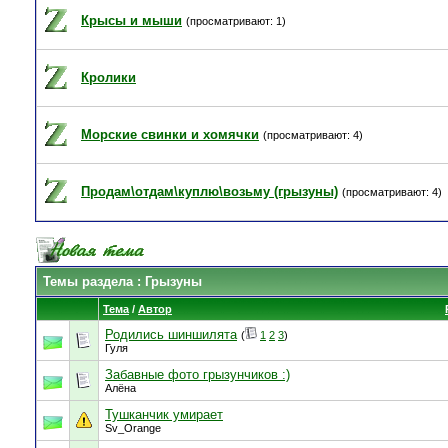
Крысы и мыши
(просматривают: 1)
Кролики
Морские свинки и хомячки
(просматривают: 4)
Продам\отдам\куплю\возьму (грызуны)
(просматривают: 4)
Темы раздела
: Грызуны
Тема
/
Автор
Родились шиншилята
(
1
2
3
)
Гуля
Забавные фото грызунчиков :)
Алёна
Тушканчик умирает
Sv_Orange