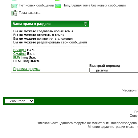
Нет новых сообщений
Популярная тема без новых сообщений
Тема закрыта
Ваши права в разделе
Вы
не можете
создавать новые темы
Вы
не можете
отвечать в темах
Вы
не можете
прикреплять вложения
Вы
не можете
редактировать свои сообщения
BB коды
Вкл.
Смайлы
Вкл.
[IMG]
код
Вкл.
HTML код
Выкл.
Быстрый переход
Правила форума
Часовой 
Po
Copyr
Никакая часть данного форума не может быть воспроизведена 
Мнение администрации может н