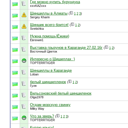
Где можно купить бурундука
xxxKAZxxx
Шиншиллы в Алматы
(
1
2
3
)
Sergey Kharin
Шиншик всего боится!
(
1
2
)
Svetishka
Нужна помощь)Ёжики)
Евгения1
Выставка грызунов в Караганде 27.02.16г
(
1
2
)
Восточный Цветок
Интересно о Шишиллах :)
TOPTERRTIGER
Шиншиллы в Караганде
Loban
белый шиншилленок
(
1
2
)
Гуля
Вильсоновский белый шиншиленок
Olga1978
Отдам морскую свинку
Milky Way
Что за зверь?
(
1
2
3
)
TOPTERRTIGER
Куплю крысу!