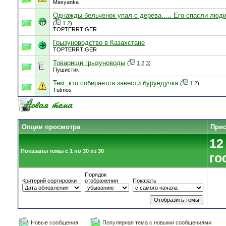
Masyanka
Однажды бельченок упал с дерева..... Его спасли люди
(
1
2
)
TOPTERRTIGER
Грызуноводство в Казахстане
TOPTERRTIGER
Товарищи грызуноводы
(
1
2
3
)
Пушистик
Тем, кто собирается завести бурундучка
(
1
2
)
Tutmos
Опции просмотра
Прис
12
Показаны темы с 1 по 30 из 30
го
Порядок
Критерий сортировки
отображения
Показать
Новые сообщения
Популярная тема с новыми сообщениями