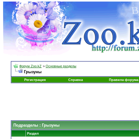
Форум Zoo.kZ
>
Основные разделы
Грызуны
Регистрация
Справка
Правила форума
Подразделы
: Грызуны
Раздел