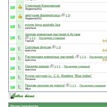
Стрелиция Королевская
Людмила2011
цветущие фаленопсисы
(
1
2
)
Людмила2011
куплю hoya australis lisa
капелька
продам комнатные растения в Астане
(
1
2
3
...
Последняя страница
)
Таисия
Сортовые фуксии
(
1
2
)
красотка
Распродажа комнатных растений.
(
1
2
3
...
Последняя ст
красотка
Орхидеи разные
(
1
2
3
...
Последняя страница
)
красотка
Куплю каттлею Lc. C.G. Roebling "Blue Indigo"
Риханна
Продам орхочки не дорого!
(
1
2
3
...
Последняя страница
)
Aliya
Опции просмотра