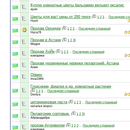
Куплю комнатные цветы бальзамин вельвет,оксалис
ayan
Цветы для вас! цены от 200 тенге
(
1
2
3
...
Последняя ст
Hush
Продам Орхидеи
(
1
2
3
...
Последняя страница
)
Ната78
Продам в Астане
(
1
2
3
)
Медея
Продам ХоЙи
(
1
2
3
...
Последняя страница
)
комарики
Продам укорененные черенки пеларгоний. Астана
Алия
Обмен
Inna1984
Глоксинии, фиалки и др. комнатные растения
(
1
2
3
...
Последняя страница
)
Deniza
цитокининовая паста
(
1
2
3
...
Последняя страница
)
наталья мороз
Пеларгонии сортовые.
(
1
2
3
)
Абракадабра
продам бугенвилии
(
1
2
3
...
Последняя страница
)
комарики