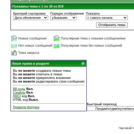
Показаны темы с 1 по 30 из 819
Критерий сортировки
Порядок отображения
Показать
Новые сообщения
Популярная тема с новыми сообщениями
Нет новых сообщений
Популярная тема без новых сообщений
Тема закрыта
Ваши права в разделе
Вы
не можете
создавать новые темы
Вы
не можете
отвечать в темах
Вы
не можете
прикреплять вложения
Вы
не можете
редактировать свои сообщения
BB коды
Вкл.
Смайлы
Вкл.
[IMG]
код
Вкл.
HTML код
Выкл.
Быстрый переход
Правила форума
Часовой 