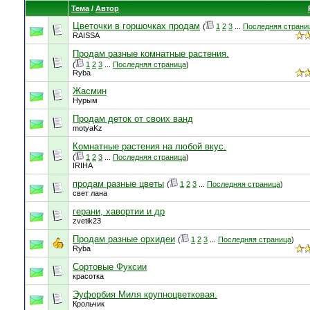
Тема
/
Автор
Цветочки в горшочках продам
(
1
2
3
...
Последняя страни
RAISSA
Продам разные комнатные растения.
(
1
2
3
...
Последняя страница
)
Ryba
Жасмин
Нурым
Продам деток от своих ванд
motyaKz
Комнатные растения на любой вкус.
(
1
2
3
...
Последняя страница
)
IRIHA
продам разные цветы
(
1
2
3
...
Последняя страница
)
свет лана
герани, хавортии и др
zvetik23
Продам разные орхидеи
(
1
2
3
...
Последняя страница
)
Ryba
Сортовые Фуксии
красотка
Эуфорбия Миля крупноцветковая.
Крольчик