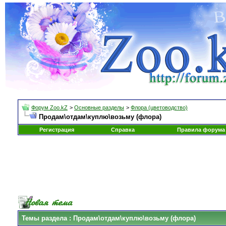
Форум Zoo.kZ
>
Основные разделы
>
Флора (цветоводство)
Продам\отдам\куплю\возьму (флора)
Регистрация
Справка
Правила форума
Темы раздела
: Продам\отдам\куплю\возьму (флора)