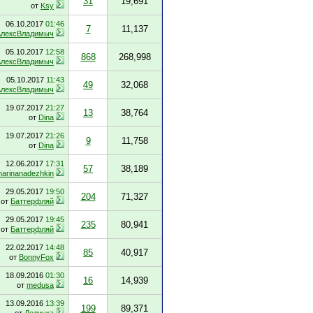
31
19,691
от
Ksy
06.10.2017
01:46
7
11,137
АлексВладимыч
05.10.2017
12:58
868
268,998
АлексВладимыч
05.10.2017
11:43
49
32,068
АлексВладимыч
19.07.2017
21:27
13
38,764
от
Dina
19.07.2017
21:26
9
11,758
от
Dina
12.06.2017
17:31
57
38,189
arinanadezhkin
29.05.2017
19:50
204
71,327
от
Баттерфляй
29.05.2017
19:45
235
80,941
от
Баттерфляй
22.02.2017
14:48
85
40,917
от
BonnyFox
18.09.2016
01:30
16
14,939
от
medusa
13.09.2016
13:39
199
89,371