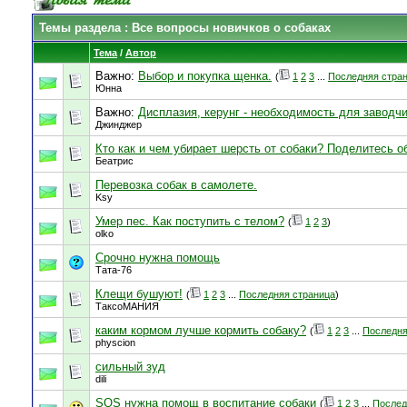
Темы раздела
: Все вопросы новичков о собаках
Тема
/
Автор
Важно:
Выбор и покупка щенка.
(
1
2
3
...
Последняя стра
Юнна
Важно:
Дисплазия, керунг - необходимость для заводчи
Джинджер
Кто как и чем убирает шерсть от собаки? Поделитесь о
Беатрис
Перевозка собак в самолете.
Ksy
Умер пес. Как поступить с телом?
(
1
2
3
)
olko
Срочно нужна помощь
Тата-76
Клещи бушуют!
(
1
2
3
...
Последняя страница
)
ТаксоМАНИЯ
каким кормом лучше кормить собаку?
(
1
2
3
...
Последня
physcion
сильный зуд
dili
SOS нужна помощ в воспитание собаки
(
1
2
3
...
Послед