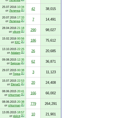
от
Леличка
25.07.2016
10:34
42
38,015
от
Леличка
20.07.2016
17:33
7
14,491
от
Леличка
28.04.2016
21:18
290
98,027
от
vikont
15.02.2016
00:56
186
75,612
от
КХС
13.10.2015
22:25
26
20,685
от
Adalam
09.08.2015
12:35
62
36,871
от
Бирхан
29.07.2015
00:38
3
11,123
от
Герка
15.07.2015
22:53
20
24,408
от
ElenaG
08.06.2015
20:41
166
66,002
от
shturman
08.06.2015
20:38
779
264,291
от
shturman
13.05.2015
18:57
10
21,901
от
кЫся