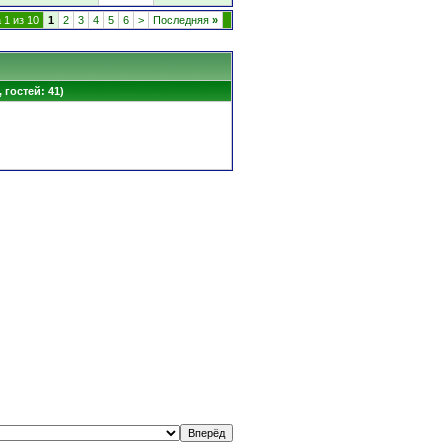
 1 из 10
1
2
3
4
5
6
>
Последняя
»
 гостей: 41)