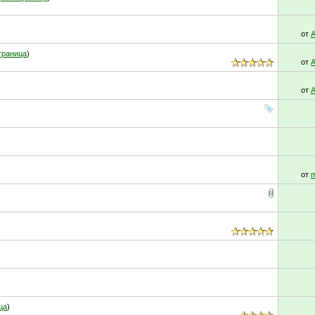
от
траница
)
от
от
от
m
ца
)