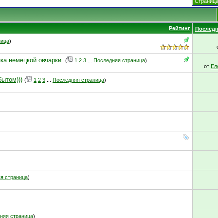
Страница
Рейтинг
Последн
ница
)
ка немецкой овчарки.
(
1
2
3
...
Последняя страница
)
от
Ел
бытом)))
(
1
2
3
...
Последняя страница
)
я страница
)
няя страница
)