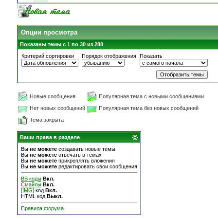
Опции просмотра
Показаны темы с 1 по 30 из 288
Критерий сортировки
Порядок отображения
Показать
Новые сообщения
Популярная тема с новыми сообщениями
Нет новых сообщений
Популярная тема без новых сообщений
Тема закрыта
Ваши права в разделе
Вы
не можете
создавать новые темы
Вы
не можете
отвечать в темах
Вы
не можете
прикреплять вложения
Вы
не можете
редактировать свои сообщения
BB коды
Вкл.
Смайлы
Вкл.
[IMG]
код
Вкл.
HTML код
Выкл.
Правила форума