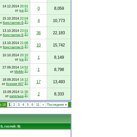
14.12.2014
20:01
0
8,059
от
iya
15.10.2014
22:04
4
10,773
от
Константин Б
13.10.2014
23:01
36
22,183
от
Константин Б
13.10.2014
21:08
10
15,742
от
Константин Б
10.10.2014
20:10
1
8,149
от
iya
27.09.2014
14:52
1
8,798
от
MoMo
18.09.2014
16:12
17
13,493
от
Ксения 007
15.09.2014
11:30
2
8,333
от
капелька
з 18
1
2
3
4
5
6
11
>
Последняя
»
0, гостей: 8)