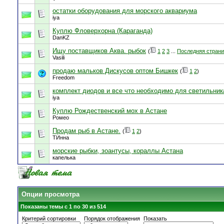
остатки оборудования для морского аквариума
iya
Куплю Фловерхорна (Караганда)
DanKZ
Ищу поставщиков Аква. рыбок
(
1
2
3
...
Последняя стран
Vasili
продаю мальков Дискусов оптом Бишкек
(
1
2
)
Freedom
комплект диодов и все что необходимо для светильник
iya
Куплю Рождественский мох в Астане
Ромео
Продам рыб в Астане.
(
1
2
)
ТИнна
морские рыбки, зоантусы, кораллы Астана
капелька
Опции просмотра
Показаны темы с 1 по 30 из 514
Критерий сортировки
Порядок отображения
Показать