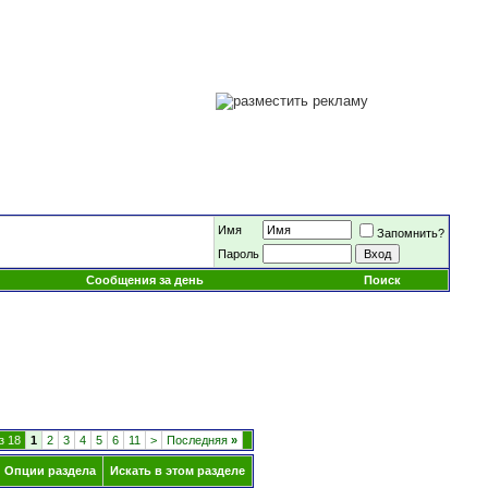
Имя
Запомнить?
Пароль
Сообщения за день
Поиск
з 18
1
2
3
4
5
6
11
>
Последняя
»
Опции раздела
Искать в этом разделе