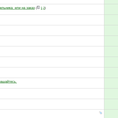
льника. или на заказ
(
1
2
)
ращайтесь.