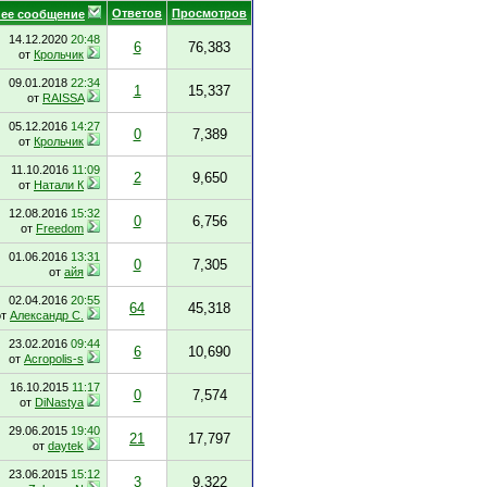
Ответов
Просмотров
ее сообщение
14.12.2020
20:48
6
76,383
от
Крольчик
09.01.2018
22:34
1
15,337
от
RAISSA
05.12.2016
14:27
0
7,389
от
Крольчик
11.10.2016
11:09
2
9,650
от
Натали К
12.08.2016
15:32
0
6,756
от
Freedom
01.06.2016
13:31
0
7,305
от
айя
02.04.2016
20:55
64
45,318
от
Александр С.
23.02.2016
09:44
6
10,690
от
Acropolis-s
16.10.2015
11:17
0
7,574
от
DiNastya
29.06.2015
19:40
21
17,797
от
daytek
23.06.2015
15:12
3
9,322