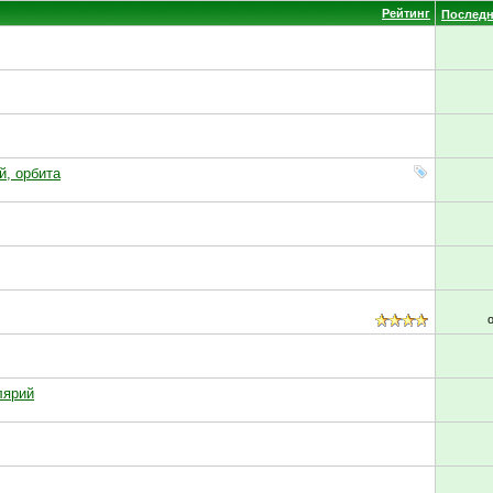
Рейтинг
Последн
й, орбита
лярий