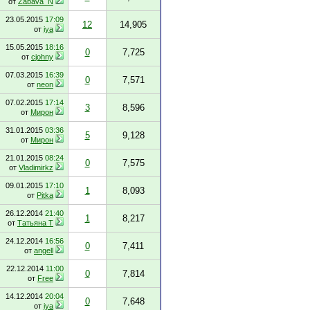
от
Zabava_N
23.05.2015
17:09
12
14,905
от
iya
15.05.2015
18:16
0
7,725
от
cjohny
07.03.2015
16:39
0
7,571
от
neon
07.02.2015
17:14
3
8,596
от
Мирон
31.01.2015
03:36
5
9,128
от
Мирон
21.01.2015
08:24
0
7,575
от
Vladimirkz
09.01.2015
17:10
1
8,093
от
Pitka
26.12.2014
21:40
1
8,217
от
Татьяна Т
24.12.2014
16:56
0
7,411
от
angell
22.12.2014
11:00
0
7,814
от
Free
14.12.2014
20:04
0
7,648
от
iya