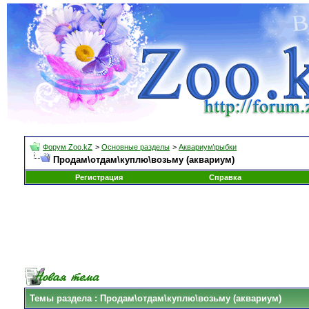
Форум Zoo.kZ
>
Основные разделы
>
Аквариум\рыбки
Продам\отдам\куплю\возьму (аквариум)
Регистрация
Справка
Темы раздела
: Продам\отдам\куплю\возьму (аквариум)