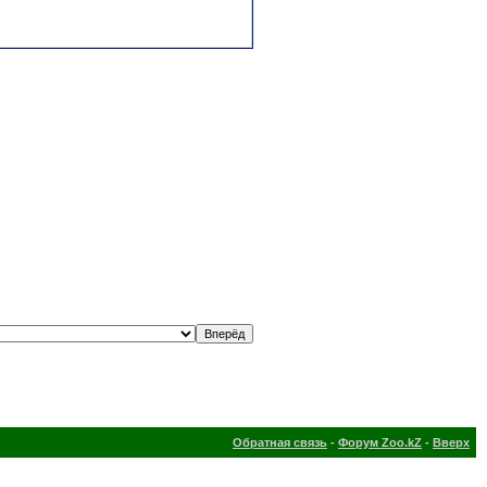
Обратная связь
-
Форум Zoo.kZ
-
Вверх