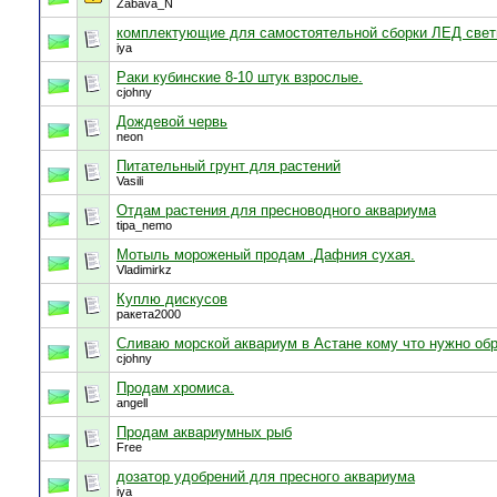
Zabava_N
комплектующие для самостоятельной сборки ЛЕД свети
iya
Раки кубинские 8-10 штук взрослые.
cjohny
Дождевой червь
neon
Питательный грунт для растений
Vasili
Отдам растения для пресноводного аквариума
tipa_nemo
Мотыль мороженый продам .Дафния сухая.
Vladimirkz
Куплю дискусов
ракета2000
Сливаю морской аквариум в Астане кому что нужно об
cjohny
Продам хромиса.
angell
Продам аквариумных рыб
Free
дозатор удобрений для пресного аквариума
iya