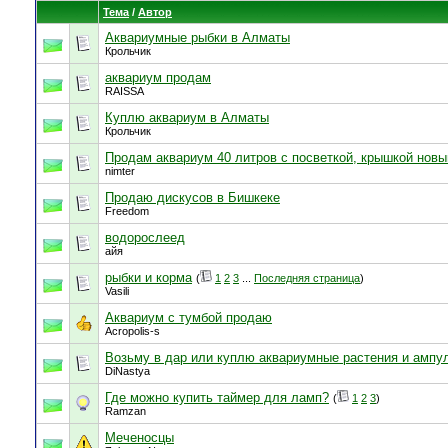
Тема
/
Автор
Аквариумные рыбки в Алматы
Крольчик
аквариум продам
RAISSA
Куплю аквариум в Алматы
Крольчик
Продам аквариум 40 литров с посветкой, крышкой новы
nimter
Продаю дискусов в Бишкеке
Freedom
водорослеед
айя
рыбки и корма
(
1
2
3
...
Последняя страница
)
Vasili
Аквариум с тумбой продаю
Acropolis-s
Возьму в дар или куплю аквариумные растения и ампу
DiNastya
Где можно купить таймер для ламп?
(
1
2
3
)
Ramzan
Меченосцы