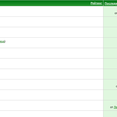
Рейтинг
Последн
о
ица
)
от
Ле