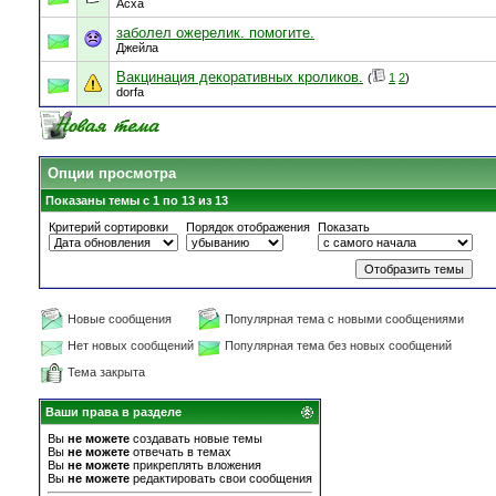
Асха
заболел ожерелик. помогите.
Джейла
Вакцинация декоративных кроликов.
(
1
2
)
dorfa
Опции просмотра
Показаны темы с 1 по 13 из 13
Критерий сортировки
Порядок отображения
Показать
Новые сообщения
Популярная тема с новыми сообщениями
Нет новых сообщений
Популярная тема без новых сообщений
Тема закрыта
Ваши права в разделе
Вы
не можете
создавать новые темы
Вы
не можете
отвечать в темах
Вы
не можете
прикреплять вложения
Вы
не можете
редактировать свои сообщения