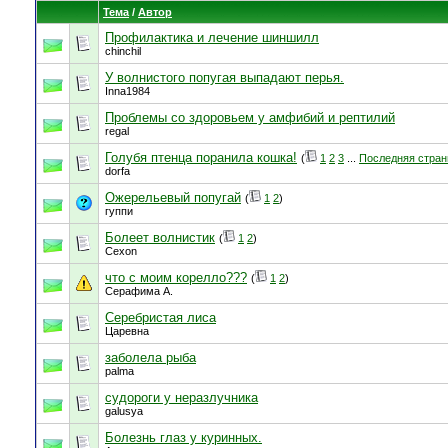
Тема
/
Автор
Профилактика и лечение шиншилл
chinchil
У волнистого попугая выпадают перья.
Inna1984
Проблемы со здоровьем у амфибий и рептилий
regal
Голубя птенца поранила кошка!
(
1
2
3
...
Последняя стран
dorfa
Ожерельевый попугай
(
1
2
)
гуппи
Болеет волнистик
(
1
2
)
Cexon
что с моим корелло???
(
1
2
)
Серафима А.
Серебристая лиса
Царевна
заболела рыба
palma
судороги у неразлучника
galusya
Болезнь глаз у куринных.