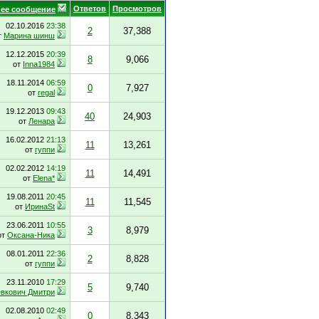
Ответов
Просмотров
ее сообщение
02.10.2016
23:38
2
37,388
т
Марина шинш
12.12.2015
20:39
8
9,066
от
Inna1984
18.11.2014
06:59
0
7,927
от
regal
19.12.2013
09:43
40
24,903
от
Ленара
16.02.2012
21:13
11
13,261
от
гуппи
02.02.2012
14:19
11
14,491
от
Elena*
19.08.2011
20:45
11
11,545
от
ИринаSt
23.06.2011
10:55
3
8,979
от
Оксана-Ника
08.01.2011
22:36
2
8,828
от
гуппи
23.11.2010
17:29
5
9,740
вкович Дмитри
02.08.2010
02:49
0
8,343