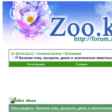
Форум Zoo.kZ
>
Основные разделы
>
Ветеринария
Болезни птиц, грызунов, диких и экзотических животны
Регистрация
Справка
Темы раздела
: Болезни птиц, грызунов, диких и экзотическ