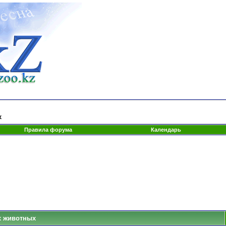
х
Правила форума
Календарь
их животных