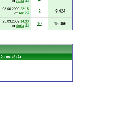
от
Асха
08.06.2009
22:15
2
9,424
от
Alik
25.03.2009
14:33
10
15,366
от
dorfa
0, гостей: 1)