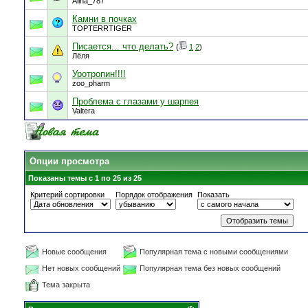
Alina_787
Камни в почках
TOPTERRTIGER
Писается... что делать?
(
1
2
)
Лёля
Уротропин!!!!
zoo_pharm
Проблема с глазами у шарпея
Valtera
Опции просмотра
Показаны темы с 1 по 25 из 25
Критерий сортировки
Порядок отображения
Показать
Новые сообщения
Популярная тема с новыми сообщениями
Нет новых сообщений
Популярная тема без новых сообщений
Тема закрыта