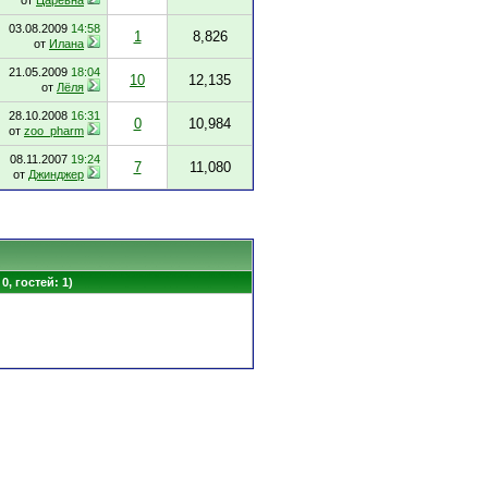
от
Царевна
03.08.2009
14:58
1
8,826
от
Илана
21.05.2009
18:04
10
12,135
от
Лёля
28.10.2008
16:31
0
10,984
от
zoo_pharm
08.11.2007
19:24
7
11,080
от
Джинджер
0, гостей: 1)