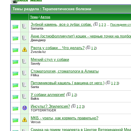
Темы раздела
: Терапевтические болезни
Тема
/
Автор
Зубной камень, все о зубах собак.
(
1
2
3
...
Последняя ст
Samanta
Акне (остиофолликулит) кошек - черные точки на подб
Джинджер
Рвота у собаки... Что делать?
(
1
2
)
Zvezda kz
Мягкий стул у собаки
Savely
Стоматология, стоматологи в Алматы
FMka
Питомниковый кашель ( вакцина от него )
(
1
2
3
)
Santa
У собаки аллергия!
(
1
2
)
Balkis
Инсульт? Эпилепсия?
(
1
2
3
)
TOPTERRTIGER
МКБ - ураты, как кормить правильно?
Vercus
Скидка на прием терапевта в Центре Ветеринарной Ме