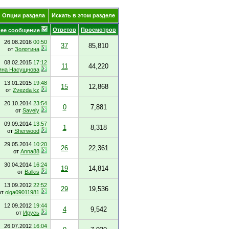
Опции раздела
Искать в этом разделе
Ответов
Просмотров
ее сообщение
26.08.2016
00:50
37
85,810
от
Золотина
08.02.2015
17:12
11
44,220
яна Насущнова
13.01.2015
19:48
15
12,868
от
Zvezda kz
20.10.2014
23:54
0
7,881
от
Savely
09.09.2014
13:57
1
8,318
от
Sherwood
29.05.2014
10:20
26
22,361
от
Anna88
30.04.2014
16:24
19
14,814
от
Balkis
13.09.2012
22:52
29
19,536
от
olga09011981
12.09.2012
19:44
4
9,542
от
Ирусь
26.07.2012
16:04