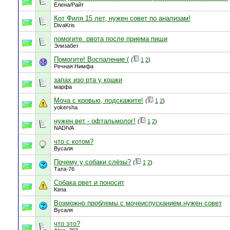
Елена/Райт
Кот Филя 15 лет, нужен совет по анализам!
DivaKris
помогите. рвота после приема пищи
Элизабет
Помогите! Воспаление (
(
1
2
)
Речная Нимфа
запах изо рта у кошки
марфа
Моча с кровью, подскажите!
(
1
2
)
yokersha
нужен вет - офтальмолог!
(
1
2
)
NADIVA
что с котом?
Вусаля
Почему у собаки слёзы?
(
1
2
)
Тата-76
Собака рвет и поносит
Kima
Возможно проблемы с мочеиспусканием.нужен совет
Вусаля
что это?