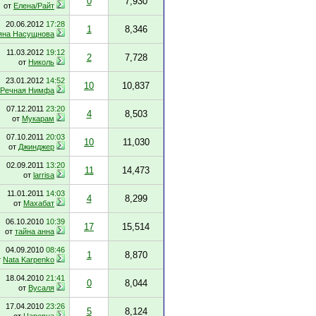
0
7,930
от
Елена/Райт
20.06.2012
17:28
1
8,346
яна Насущнова
11.03.2012
19:12
2
7,728
от
Николь
23.01.2012
14:52
10
10,837
Речная Нимфа
07.12.2011
23:20
4
8,503
от
Мукарам
07.10.2011
20:03
10
11,030
от
Джинджер
02.09.2011
13:20
11
14,473
от
larrisa
11.01.2011
14:03
4
8,299
от
Махабат
06.10.2010
10:39
17
15,514
от
тайна анна
04.09.2010
08:46
1
8,870
т
Nata Karpenko
18.04.2010
21:41
0
8,044
от
Вусаля
17.04.2010
23:26
5
8,124