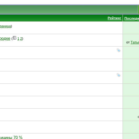
Рейтинг
Последн
раница
)
ородке
(
1
2
)
от
Тать
дицины 70 %