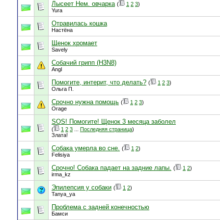
Лысеет Нем. овчарка
(
1
2
3
)
Yura
Отравилась кошка
Настёна
Щенок хромает
Savely
Собачий грипп (H3N8)
Angl
Помогите, интерит, что делать?
(
1
2
3
)
Ольга П.
Срочно нужна помощь
(
1
2
3
)
Orage
SOS! Помогите! Щенок 3 месяца заболел
(
1
2
3
...
Последняя страница
)
Злата!
Собака умерла во сне.
(
1
2
)
Felisiya
Срочно! Собака падает на задние лапы.
(
1
2
)
irma_kz
Эпилепсия у собаки
(
1
2
)
Tanya_ya
Проблема с задней конечностью
Бамси