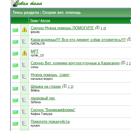
Темы раздела
: Скорая вет. помощь
Тема
/
Автор
Срочно Нужна помощь ПОМОГИТЕ
(
1
2
)
iptools
Карагандинцы!!!! Все кто держит собак отзовитесь!!!!
(
NATALI78
МРТ
rizhik_13
Срочно Вет. клиники круглосуточные в Караганде
(
1
2
сены
Нужна помощь, совет
наталья мороз
Шишка на глазах
(
1
2
)
BAlina
дворовый пес
SiЛена
Срочно "Бромкамформа"
Кафка Тамура
Помогите пожалуйста
куканг