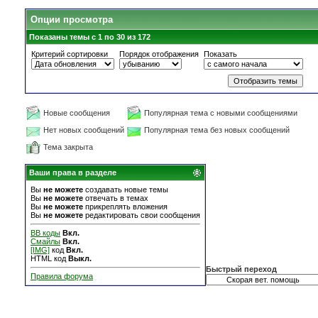
Опции просмотра
Показаны темы с 1 по 30 из 172
Критерий сортировки
Порядок отображения
Показать
Новые сообщения
Популярная тема с новыми сообщениями
Нет новых сообщений
Популярная тема без новых сообщений
Тема закрыта
Ваши права в разделе
Вы
не можете
создавать новые темы
Вы
не можете
отвечать в темах
Вы
не можете
прикреплять вложения
Вы
не можете
редактировать свои сообщения
BB коды
Вкл.
Смайлы
Вкл.
[IMG]
код
Вкл.
HTML код
Выкл.
Быстрый переход
Правила форума