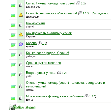
Сыпь. Нужна помощь или совет!
(
1
2
)
tatyana-999
Если Вы нашли на собаке клеща!
(
1
2
3
...
Последняя ст
Джинджер
Коньюктивит
cheryl
Как прочесть анализы у собак
Кармен
Корона
(
1
2
)
куканг
Кошка после родов. Срочно!
galusya
Срочно нужен месалин
люси
Вода в ушах у кота.
(
1
2
)
yulia
Очень нужна помощь(совет) человека, сведущего в
ветиринарии!
larrisa
Моя малышка француженка заболеле
(
1
2
3
)
Elena I