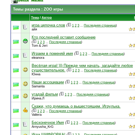
Темы раздела
: ZOO игры
Тема
/
Автор
игра цепочка слов
(
1
2
3
...
Последняя страница
)
айя
Кто последний оставит сообщение
(
1
2
3
...
Последняя страница
)
Tom & Jeri
Играем в поменяй имя
(
1
2
3
...
Последняя страница
)
eleanora
Весёлая игра!:))) Прежде чем начать, загадайте любое
существительное.
(
1
2
3
...
Последняя страница
)
Юнна
Наши ассоциации
(
1
2
3
...
Последняя страница
)
Samanta
угадай фильм
(
1
2
3
...
Последняя страница
)
Ирина.Л
Скажи, что думаешь о вышестоящем. Игрулька.
(
1
2
3
...
Последняя страница
)
Valtera
Бесконечное Имя
(
1
2
3
...
Последняя страница
)
Arnyusha_KrG
Игра ШИФРОВКА!
(
1
2
3
...
Последняя страница
)