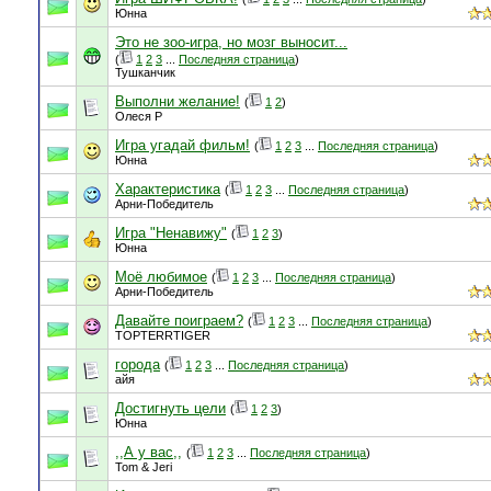
Юнна
Это не зоо-игра, но мозг выносит...
(
1
2
3
...
Последняя страница
)
Тушканчик
Выполни желание!
(
1
2
)
Олеся Р
Игра угадай фильм!
(
1
2
3
...
Последняя страница
)
Юнна
Характеристика
(
1
2
3
...
Последняя страница
)
Арни-Победитель
Игра "Ненавижу"
(
1
2
3
)
Юнна
Моё любимое
(
1
2
3
...
Последняя страница
)
Арни-Победитель
Давайте поиграем?
(
1
2
3
...
Последняя страница
)
TOPTERRTIGER
города
(
1
2
3
...
Последняя страница
)
айя
Достигнуть цели
(
1
2
3
)
Юнна
,,А у вас,,
(
1
2
3
...
Последняя страница
)
Tom & Jeri