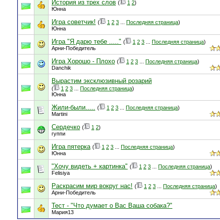
История из трех слов
(
1
2
)
Юнна
Игра советчик!
(
1
2
3
...
Последняя страница
)
Юнна
Игра "Я дарю тебе ....."
(
1
2
3
...
Последняя страница
)
Арни-Победитель
Игра Хорошо - Плохо
(
1
2
3
...
Последняя страница
)
Danchik
Вырастим эксклюзивный розарий
(
1
2
3
...
Последняя страница
)
Юнна
Жили-были.....
(
1
2
3
...
Последняя страница
)
Martini
Сердечко
(
1
2
)
гуппи
Игра пятерка
(
1
2
3
...
Последняя страница
)
Юнна
"Хочу видеть + картинка"
(
1
2
3
...
Последняя страница
)
Felisiya
Раскрасим мир вокруг нас!
(
1
2
3
...
Последняя страница
)
Арни-Победитель
Тест - "Что думает о Вас Ваша собака?"
Мария13