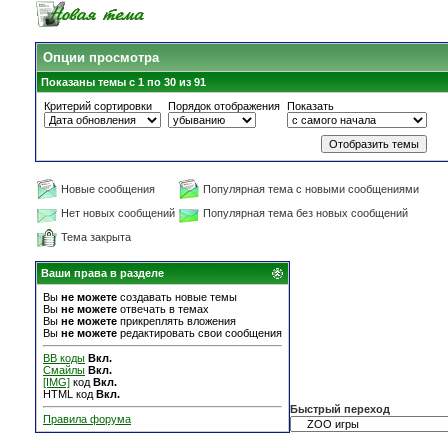
Опции просмотра
Показаны темы с 1 по 30 из 91
Критерий сортировки
Порядок отображения
Показать
Новые сообщения
Популярная тема с новыми сообщениями
Нет новых сообщений
Популярная тема без новых сообщений
Тема закрыта
Ваши права в разделе
Вы
не можете
создавать новые темы
Вы
не можете
отвечать в темах
Вы
не можете
прикреплять вложения
Вы
не можете
редактировать свои сообщения
BB коды
Вкл.
Смайлы
Вкл.
[IMG]
код
Вкл.
HTML код
Вкл.
Быстрый переход
Правила форума