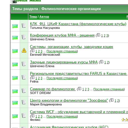
Темы раздела
: Фелинологические организации
Тема
/
Автор
КЛК, ФЦ, ЦКиФ Казахстана (фелинологические клубы)
Татьяна Насущнова
Конференция клубов МФА - решения
(
1
2
3
)
Шевченко Елена
Системы, организации, клубы, заводчики кошек
(
1
2
3
...
Последняя страница
)
Евгений Мечковский
Заочные лицензированные курсы МФА
(
1
2
)
Шевченко Елена
Региональное представительство FARUS в Казахстане.
(
1
2
3
...
Последняя страница
)
Felina
Семинар по фелинологии.
(
1
2
3
...
Последняя страница
)
SOFT DREAM
Центр кинологии и фелинологии "Зоосфера"
(
1
2
)
Мария Владимировна
Система WCF - обсуждение выставочной и племенной 
(
1
2
3
...
Последняя страница
)
Феликс
Ассоциация Фелинологических клубов (AFC)