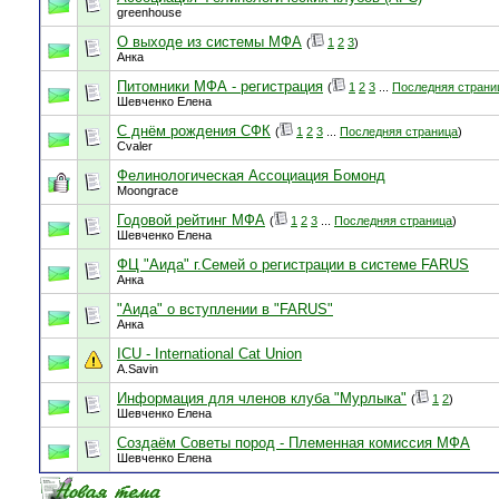
greenhouse
О выходе из системы МФА
(
1
2
3
)
Анка
Питомники МФА - регистрация
(
1
2
3
...
Последняя страни
Шевченко Елена
С днём рождения СФК
(
1
2
3
...
Последняя страница
)
Cvaler
Фелинологическая Ассоциация Бомонд
Moongrace
Годовой рейтинг МФА
(
1
2
3
...
Последняя страница
)
Шевченко Елена
ФЦ "Аида" г.Семей о регистрации в системе FARUS
Анка
"Аида" о вступлении в "FARUS"
Анка
ICU - International Cat Union
A.Savin
Информация для членов клуба "Мурлыка"
(
1
2
)
Шевченко Елена
Создаём Советы пород - Племенная комиссия МФА
Шевченко Елена