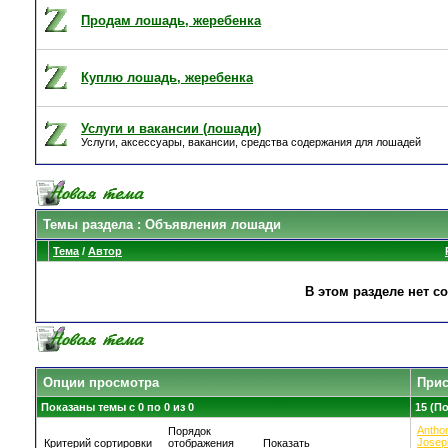
Продам лошадь, жеребенка
Куплю лошадь, жеребенка
Услуги и вакансии (лошади)
Услуги, аксессуары, вакансии, средства содержания для лошадей
Темы раздела
: Объявления лошади
Тема
/
Автор
В этом разделе нет с
Опции просмотра
Прис
Показаны темы с 0 по 0 из 0
15 (П
Antho
Порядок
Josep
Критерий сортировки
отображения
Показать