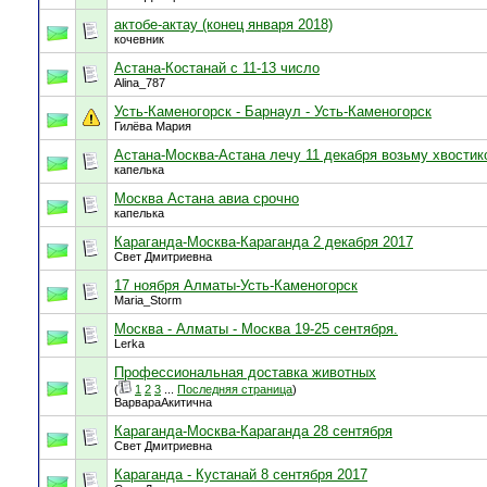
актобе-актау (конец января 2018)
кочевник
Астана-Костанай с 11-13 число
Alina_787
Усть-Каменогорск - Барнаул - Усть-Каменогорск
Гилёва Мария
Астана-Москва-Астана лечу 11 декабря возьму хвостик
капелька
Москва Астана авиа срочно
капелька
Караганда-Москва-Караганда 2 декабря 2017
Свет Дмитриевна
17 ноября Алматы-Усть-Каменогорск
Maria_Storm
Москва - Алматы - Москва 19-25 сентября.
Lerka
Профессиональная доставка животных
(
1
2
3
...
Последняя страница
)
ВарвараАкитична
Караганда-Москва-Караганда 28 сентября
Свет Дмитриевна
Караганда - Кустанай 8 сентября 2017