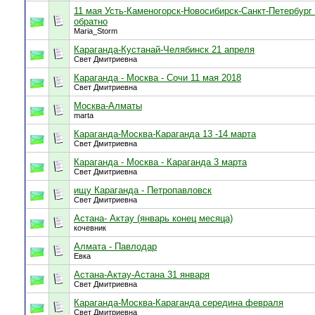
11 мая Усть-Каменогорск-Новосибирск-Санкт-Петербург
обратно
Maria_Storm
Караганда-Кустанай-Челябинск 21 апреля
Свет Дмитриевна
Караганда - Москва - Сочи 11 мая 2018
Свет Дмитриевна
Москва-Алматы
marta
Караганда-Москва-Караганда 13 -14 марта
Свет Дмитриевна
Караганда - Москва - Караганда 3 марта
Свет Дмитриевна
ищу Караганда - Петропавловск
Свет Дмитриевна
Астана- Актау (январь конец месяца)
кочевник
Алмата - Павлодар
Евка
Астана-Актау-Астана 31 января
Свет Дмитриевна
Караганда-Москва-Караганда середина февраля
Свет Дмитриевна