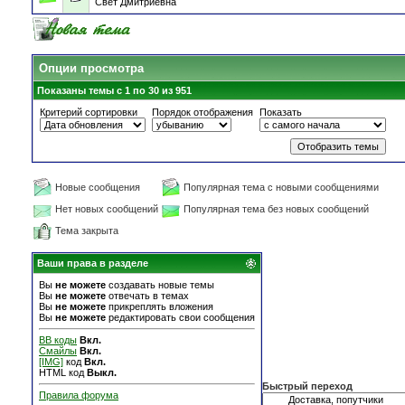
Свет Дмитриевна
Опции просмотра
Показаны темы с 1 по 30 из 951
Критерий сортировки
Порядок отображения
Показать
Новые сообщения
Популярная тема с новыми сообщениями
Нет новых сообщений
Популярная тема без новых сообщений
Тема закрыта
Ваши права в разделе
Вы
не можете
создавать новые темы
Вы
не можете
отвечать в темах
Вы
не можете
прикреплять вложения
Вы
не можете
редактировать свои сообщения
BB коды
Вкл.
Смайлы
Вкл.
[IMG]
код
Вкл.
HTML код
Выкл.
Быстрый переход
Правила форума