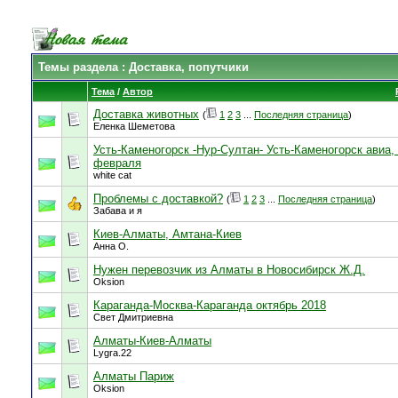
Темы раздела
: Доставка, попутчики
Тема
/
Автор
Доставка животных
(
1
2
3
...
Последняя страница
)
Еленка Шеметова
Усть-Каменогорск -Нур-Султан- Усть-Каменогорск авиа, 
февраля
white cat
Проблемы с доставкой?
(
1
2
3
...
Последняя страница
)
Забава и я
Киев-Алматы, Амтана-Киев
Анна О.
Нужен перевозчик из Алматы в Новосибирск Ж.Д.
Oksion
Караганда-Москва-Караганда октябрь 2018
Свет Дмитриевна
Алматы-Киев-Алматы
Lygra.22
Алматы Париж
Oksion