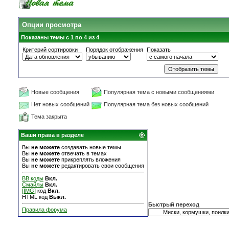
Опции просмотра
Показаны темы с 1 по 4 из 4
Критерий сортировки
Порядок отображения
Показать
Новые сообщения
Популярная тема с новыми сообщениями
Нет новых сообщений
Популярная тема без новых сообщений
Тема закрыта
Ваши права в разделе
Вы
не можете
создавать новые темы
Вы
не можете
отвечать в темах
Вы
не можете
прикреплять вложения
Вы
не можете
редактировать свои сообщения
BB коды
Вкл.
Смайлы
Вкл.
[IMG]
код
Вкл.
HTML код
Выкл.
Быстрый переход
Правила форума