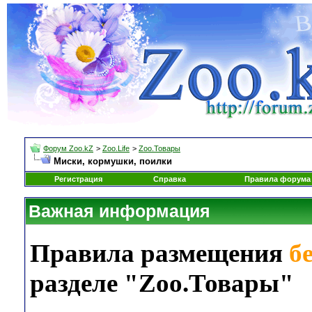
Форум Zoo.kZ
>
Zoo.Life
>
Zoo.Товары
Миски, кормушки, поилки
Регистрация
Справка
Правила форума
Важная информация
Правила размещения
б
разделе "Zoo.Товары"