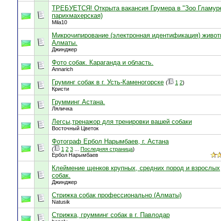
ТРЕБУЕТСЯ! Открыта вакансия Грумера в "Зоо Гламуре
парихмахерская)
Mila10
Микрочипирование (электронная идентификация) живот
Алматы.
Джинджер
Фото собак. Караганда и область.
Annarich
Груминг собак в г. Усть-Каменогорске
(
1
2
)
Кристи
Грумминг Астана.
Ляличка
Легсы,тренажор для тренировки вашей собаки
Восточный Цветок
Фотограф Ербол Нарымбаев, г. Астана
(
1
2
3
...
Последняя страница
)
Ербол Нарымбаев
Клеймение щенков крупных, средних пород и взрослых
собак.
Джинджер
Стрижка собак профессионально (Алматы)
Natusik
Стрижка, грумминг собак в г. Павлодар