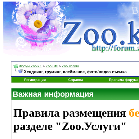
Форум Zoo.kZ
>
Zoo.Life
>
Zoo.Услуги
Хендлинг, груминг, клеймение, фото/видео съемка
Регистрация
Справка
Правила форума
Важная информация
Правила размещения
б
разделе "Zoo.Услуги"