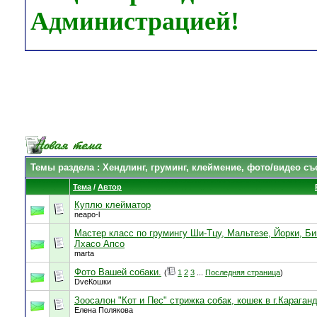
Администрацией!
Темы раздела
: Хендлинг, груминг, клеймение, фото/видео съ
Тема
/
Автор
Куплю клейматор
neapo-l
Мастер класс по грумингу Ши-Тцу, Мальтезе, Йорки, Б
Лхасо Апсо
marta
Фото Вашей собаки.
(
1
2
3
...
Последняя страница
)
DveКошки
Зоосалон "Кот и Пес" стрижка собак, кошек в г.Караган
Елена Полякова