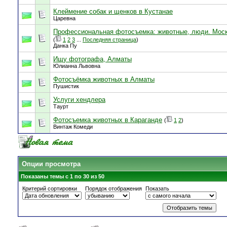
Клеймение собак и щенков в Кустанае
Царевна
Профессиональная фотосъемка: животные, люди. Мос
(
1
2
3
...
Последняя страница
)
Данка Пу
Ищу фотографа, Алматы
Юлианна Львовна
Фотосъёмка животных в Алматы
Пушистик
Услуги хендлера
Таурт
Фотосъемка животных в Караганде
(
1
2
)
Винтаж Комеди
Опции просмотра
Показаны темы с 1 по 30 из 50
Критерий сортировки
Порядок отображения
Показать