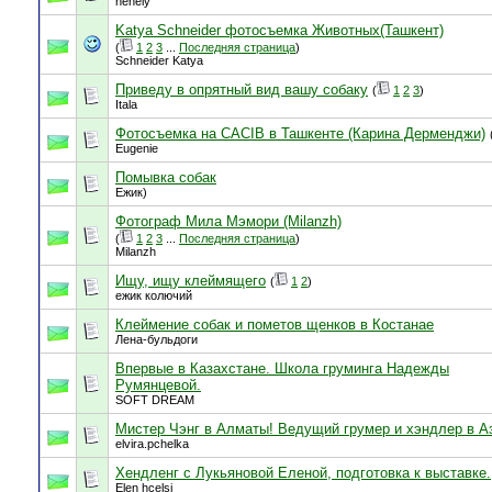
henely
Katya Schneider фотосъемка Животных(Ташкент)
(
1
2
3
...
Последняя страница
)
Schneider Katya
Приведу в опрятный вид вашу собаку
(
1
2
3
)
Itala
Фотосъемка на CACIB в Ташкенте (Карина Дерменджи)
Eugenie
Помывка собак
Ежик)
Фотограф Мила Мэмори (Milanzh)
(
1
2
3
...
Последняя страница
)
Milanzh
Ищу, ищу клеймящего
(
1
2
)
ежик колючий
Клеймение собак и пометов щенков в Костанае
Лена-бульдоги
Впервые в Казахстане. Школа груминга Надежды
Румянцевой.
SOFT DREAM
Мистер Чэнг в Алматы! Ведущий грумер и хэндлер в А
elvira.pchelka
Хендленг с Лукьяновой Еленой, подготовка к выставке.
Elen hcelsi