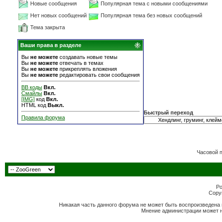
Новые сообщения
Популярная тема с новыми сообщениями
Нет новых сообщений
Популярная тема без новых сообщений
Тема закрыта
Ваши права в разделе
Вы
не можете
создавать новые темы
Вы
не можете
отвечать в темах
Вы
не можете
прикреплять вложения
Вы
не можете
редактировать свои сообщения
BB коды
Вкл.
Смайлы
Вкл.
[IMG]
код
Вкл.
HTML код
Выкл.
Быстрый переход
Правила форума
Часовой 
Po
Copyr
Никакая часть данного форума не может быть воспроизведена 
Мнение администрации может н